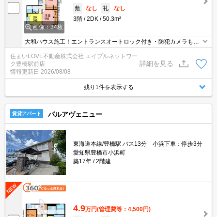
敷
なし
礼
なし
3階
2DK
50.3m²
画像：34枚
大和ハウス施工！エントランスオートロック付き・防犯カメラもあ
り安心♪エアコン・追焚・TVモニターホンなど嬉しい設備も充実♪
住まいLOVE不動産株式会社 エイブルネットワー
詳細を見る
ク豊橋駅前店
情報更新日
2026/08/08
残り1件を表示する
パルアヴェニュー
賃貸アパート
東海道本線/豊橋駅 バス13分 小浜下車：停歩3分
愛知県豊橋市小浜町
築17年
2階建
4.9
万円
(管理費等：4,500円)