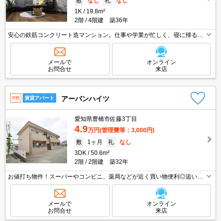
敷
なし
礼
なし
1K
19.8m²
2階
4階建 築36年
安心の鉄筋コンクリート造マンション。仕事や学業が忙しく、寝に帰るく
らいの方にはとても人気の広さです♪周辺にコンビニや駅もあり便利な立
地です！冷蔵庫・電子レンジ・洗濯機付き♪
メールで
オンライン
お問合せ
来店
アーバンハイツ
PR
賃貸アパート
愛知県豊橋市佐藤3丁目
4.9
万円
(管理費等：3,000円)
敷
1ヶ月
礼
なし
3DK
50.6m²
2階
2階建 築32年
お値打ち物件！スーパーやコンビニ、薬局などが近く買い物便利◎追い焚
き給湯つき☆お気軽にお問い合わせくださいませ♪
メールで
オンライン
お問合せ
来店