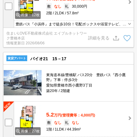
敷
なし
礼
30,000円
2階
2LDK
57.8m²
画像：12枚
豊鉄バス『小浜停』まで徒歩10分！宅配ボックスや浴室テレビ、シ
ャンプードレッサーなど設備が充実★ホームセキュリティ付き◎お
住まいLOVE不動産株式会社 エイブルネットワー
気軽にお問合せください♪
詳細を見る
ク豊橋本店
情報更新日
2026/08/06
バイオ21 15－17
賃貸アパート
東海道本線/豊橋駅 バス20分 豊鉄バス『西小鷹
野』下車：停歩3分
愛知県豊橋市西小鷹野3丁目
築20年
2階建
5.2
万円
(管理費等：4,000円)
敷
なし
礼
なし
1階
1LDK
44.39m²
画像：27枚