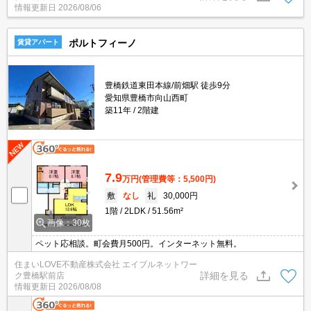
情報更新日
2026/08/06
ポルトフィーノ
賃貸アパート
豊橋鉄道東田本線/前畑駅 徒歩9分
愛知県豊橋市向山西町
築11年
2階建
7.9
万円
(管理費等：5,500円)
敷
なし
礼
30,000円
1階
2LDK
51.56m²
画像：30枚
ペット応相談。町会費月500円。インターネット無料。
住まいLOVE不動産株式会社 エイブルネットワー
詳細を見る
ク豊橋駅前店
情報更新日
2026/08/08