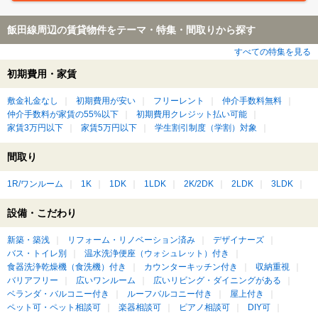
飯田線周辺の賃貸物件をテーマ・特集・間取りから探す
すべての特集を見る
初期費用・家賃
敷金礼金なし
初期費用が安い
フリーレント
仲介手数料無料
仲介手数料が家賃の55%以下
初期費用クレジット払い可能
家賃3万円以下
家賃5万円以下
学生割引制度（学割）対象
間取り
1R/ワンルーム
1K
1DK
1LDK
2K/2DK
2LDK
3LDK
設備・こだわり
新築・築浅
リフォーム・リノベーション済み
デザイナーズ
バス・トイレ別
温水洗浄便座（ウォシュレット）付き
食器洗浄乾燥機（食洗機）付き
カウンターキッチン付き
収納重視
バリアフリー
広いワンルーム
広いリビング・ダイニングがある
ベランダ・バルコニー付き
ルーフバルコニー付き
屋上付き
ペット可・ペット相談可
楽器相談可
ピアノ相談可
DIY可