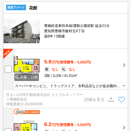
花館
賃貸アパート
豊橋鉄道東田本線/運動公園前駅 徒歩21分
愛知県豊橋市飯村北4丁目
築8年
3階建
5.9
万円
(管理費等：5,000円)
敷
なし
礼
なし
3階
1LDK
41.01m²
画像：16枚
スーパーやコンビニ、ドラッグストア、衣料品店などが徒歩圏内に
揃い生活便利◎インターネット無料！オートロック・ホームセキュ
住まいLOVE不動産株式会社 エイブルネットワー
リティつきで女性の一人暮らしでも安心☆お気軽にお問い合わせく
詳細を見る
ク豊橋駅前店
ださいませ♪
情報更新日
2026/08/08
6.2
万円
(管理費等：5,500円)