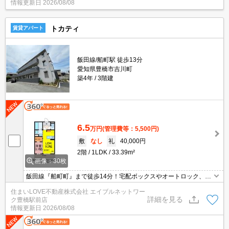
情報更新日
2026/08/08
トカティ
賃貸アパート
飯田線/船町駅 徒歩13分
愛知県豊橋市吉川町
築4年
3階建
6.5
万円
(管理費等：5,500円)
敷
なし
礼
40,000円
2階
1LDK
33.39m²
画像：30枚
飯田線『船町町』まで徒歩14分！宅配ボックスやオートロック、シ
ャンプードレッサーなど設備が充実★ホームセキュリティ付きで安
住まいLOVE不動産株式会社 エイブルネットワー
心◎お気軽にお問い合わせください♪
詳細を見る
ク豊橋駅前店
情報更新日
2026/08/08