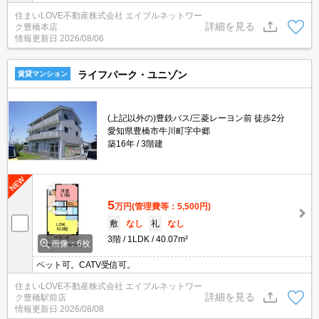
住まいLOVE不動産株式会社 エイブルネットワー
詳細を見る
ク豊橋本店
情報更新日
2026/08/06
ライフパーク・ユニゾン
賃貸マンション
(上記以外の)豊鉄バス/三菱レーヨン前 徒歩2分
愛知県豊橋市牛川町字中郷
築16年
3階建
5
万円
(管理費等：5,500円)
敷
なし
礼
なし
3階
1LDK
40.07m²
画像：6枚
ペット可。CATV受信可。
住まいLOVE不動産株式会社 エイブルネットワー
詳細を見る
ク豊橋駅前店
情報更新日
2026/08/08