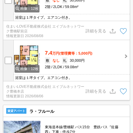
敷
なし
礼
30,000円
2階
2LDK
59.08m²
画像：12枚
浴室は１坪タイプ。エアコン付き。
住まいLOVE不動産株式会社 エイブルネットワー
詳細を見る
ク豊橋駅前店
情報更新日
2026/08/08
7.4
万円
(管理費等：5,000円)
敷
なし
礼
30,000円
2階
2LDK
59.08m²
画像：12枚
浴室は１坪タイプ。エアコン付き。
住まいLOVE不動産株式会社 エイブルネットワー
詳細を見る
ク豊橋本店
情報更新日
2026/08/06
ラ・フルール
賃貸アパート
東海道本線/豊橋駅 バス15分 豊鉄バス『佐藤
西』下車：停歩7分