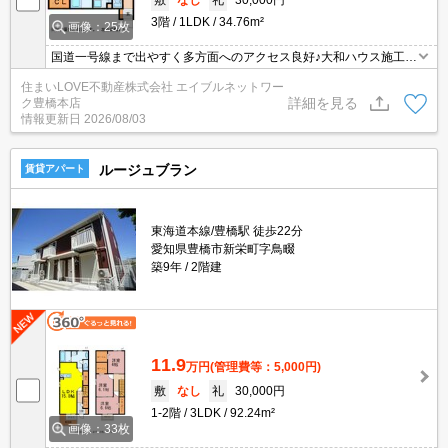
3階
1LDK
34.76m²
画像：25枚
国道一号線まで出やすく多方面へのアクセス良好♪大和ハウス施工☆
インターネット無料！オートロック・宅配ボックス・防犯カメラ付
住まいLOVE不動産株式会社 エイブルネットワー
きで安心♪お気軽にお問い合わせくださいませ♪
詳細を見る
ク豊橋本店
情報更新日
2026/08/03
ルージュブラン
賃貸アパート
東海道本線/豊橋駅 徒歩22分
愛知県豊橋市新栄町字鳥畷
築9年
2階建
11.9
万円
(管理費等：5,000円)
敷
なし
礼
30,000円
1-2階
3LDK
92.24m²
画像：33枚