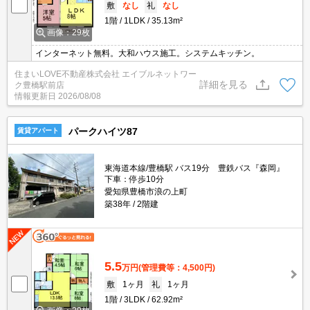
敷
なし
礼
なし
1階
1LDK
35.13m²
画像：29枚
インターネット無料。大和ハウス施工。システムキッチン。
住まいLOVE不動産株式会社 エイブルネットワー
詳細を見る
ク豊橋駅前店
情報更新日
2026/08/08
パークハイツ87
賃貸アパート
東海道本線/豊橋駅 バス19分 豊鉄バス『森岡』
下車：停歩10分
愛知県豊橋市浪の上町
築38年
2階建
5.5
万円
(管理費等：4,500円)
敷
1ヶ月
礼
1ヶ月
1階
3LDK
62.92m²