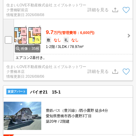
住まいLOVE不動産株式会社 エイブルネットワー
詳細を見る
ク豊橋駅前店
情報更新日
2026/08/08
9.7
万円
(管理費等：6,600円)
敷
なし
礼
なし
1-2階
3LDK
78.97m²
画像：35枚
エアコン2基付き。
住まいLOVE不動産株式会社 エイブルネットワー
詳細を見る
ク豊橋本店
情報更新日
2026/08/06
バイオ21 15-1
賃貸アパート
豊鉄バス（豊川線）/西小鷹野 徒歩4分
愛知県豊橋市西小鷹野3丁目
築20年
2階建