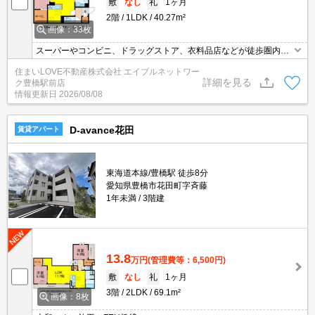
敷
なし
礼
1ヶ月
2階
1LDK
40.27m²
画像：33枚
スーパーやコンビニ、ドラッグストア、衣料品店などが徒歩圏内に
揃い生活便利◎インターネット無料！オートロック・ホームセキュ
住まいLOVE不動産株式会社 エイブルネットワー
リティつきで女性の一人暮らしでも安心☆お気軽にお問い合わせく
詳細を見る
ク豊橋駅前店
ださいませ♪
情報更新日
2026/08/08
D-avance花田
賃貸アパート
東海道本線/豊橋駅 徒歩8分
愛知県豊橋市花田町字斉藤
1年未満
3階建
13.8
万円
(管理費等：6,500円)
敷
なし
礼
1ヶ月
3階
2LDK
69.1m²
画像：8枚