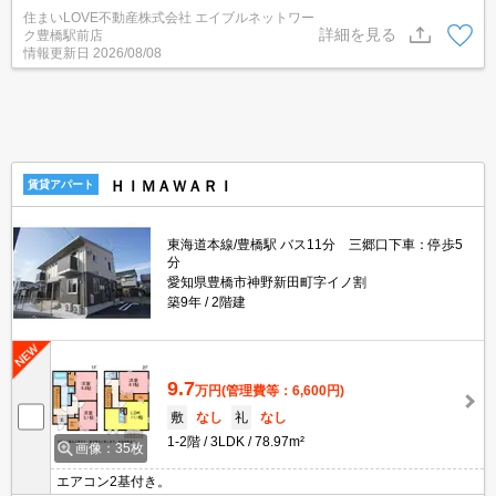
ロック・防犯カメラ・ホームセキュリティ付きで安心安全◎お気軽
住まいLOVE不動産株式会社 エイブルネットワー
にお問合せください♪
詳細を見る
ク豊橋駅前店
情報更新日
2026/08/08
ＨＩＭＡＷＡＲＩ
賃貸アパート
東海道本線/豊橋駅 バス11分 三郷口下車：停歩5
分
愛知県豊橋市神野新田町字イノ割
築9年
2階建
9.7
万円
(管理費等：6,600円)
敷
なし
礼
なし
1-2階
3LDK
78.97m²
画像：35枚
エアコン2基付き。