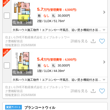
5.7
万円
(管理費等：4,500円)
敷
なし
礼
30,000円
2階
1LDK
51.76m²
画像：14枚
大和ハウス施工物件！エアコンや一坪風呂、追い焚き機能付き浴槽
など設備が充実◎インターネットが無料で使える物件です★お気軽
住まいLOVE不動産株式会社 エイブルネットワー
にお問合せください♪
詳細を見る
ク豊橋駅前店
情報更新日
2026/08/08
5.4
万円
(管理費等：4,500円)
敷
なし
礼
30,000円
1階
1LDK
44.39m²
画像：18枚
大和ハウス施工物件！エアコンや一坪風呂、追い焚き機能付き浴槽
など設備が充実◎インターネットが無料で使える物件です★お気軽
住まいLOVE不動産株式会社 エイブルネットワー
にお問合せください♪
詳細を見る
ク豊橋駅前店
情報更新日
2026/08/08
ブランコートウィル
賃貸アパート