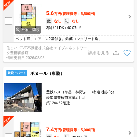
5.6
万円
(管理費等：5,500円)
敷
なし
礼
なし
3階
1LDK
40.07m²
画像：30枚
ペット可。エアコン2基付き。鉄筋コンクリート造。
住まいLOVE不動産株式会社 エイブルネットワー
詳細を見る
ク豊橋駅前店
情報更新日
2026/08/08
ボヌール（東脇）
賃貸アパート
豊鉄バス（牟呂・神野ふ･･･/市道 徒歩3分
愛知県豊橋市東脇2丁目
築12年
2階建
7.4
万円
(管理費等：5,000円)