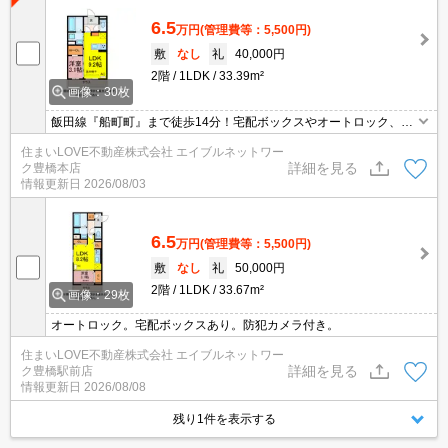
6.5
万円
(管理費等：5,500円)
敷
なし
礼
40,000円
2階
1LDK
33.39m²
画像：30枚
飯田線『船町町』まで徒歩14分！宅配ボックスやオートロック、シ
ャンプードレッサーなど設備が充実★ホームセキュリティ付きで安
住まいLOVE不動産株式会社 エイブルネットワー
心◎お気軽にお問い合わせください♪
詳細を見る
ク豊橋本店
情報更新日
2026/08/03
6.5
万円
(管理費等：5,500円)
敷
なし
礼
50,000円
2階
1LDK
33.67m²
画像：29枚
オートロック。宅配ボックスあり。防犯カメラ付き。
住まいLOVE不動産株式会社 エイブルネットワー
詳細を見る
ク豊橋駅前店
情報更新日
2026/08/08
残り1件を表示する