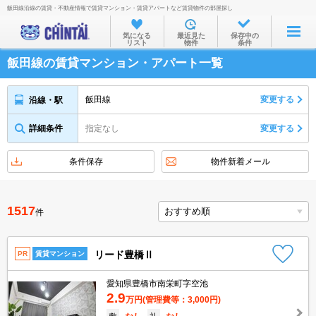
飯田線沿線の賃貸・不動産情報で賃貸マンション・賃貸アパートなど賃貸物件の部屋探し
お部屋を探す
気になる
最近見た
保存中の
リスト
物件
条件
沿線・駅から
飯田線の賃貸マンション・アパート一覧
住所から
家賃相場から
飯田線
変更する
沿線・駅
通勤通学時間から
詳細条件
指定なし
変更する
物件特集から
条件保存
物件新着メール
不動産会社から
TOP
1517
件
リード豊橋Ⅱ
PR
賃貸マンション
愛知県豊橋市南栄町字空池
2.9
万円
(管理費等：3,000円)