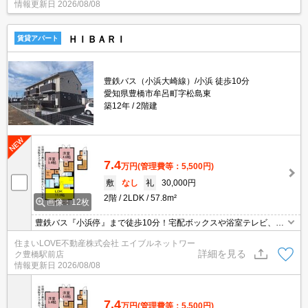
情報更新日
2026/08/08
ＨＩＢＡＲＩ
賃貸アパート
豊鉄バス（小浜大崎線）/小浜 徒歩10分
愛知県豊橋市牟呂町字松島東
築12年
2階建
7.4
万円
(管理費等：5,500円)
敷
なし
礼
30,000円
2階
2LDK
57.8m²
画像：12枚
豊鉄バス『小浜停』まで徒歩10分！宅配ボックスや浴室テレビ、シ
ャンプードレッサーなど設備が充実★ホームセキュリティ付き◎お
住まいLOVE不動産株式会社 エイブルネットワー
気軽にお問合せください♪
詳細を見る
ク豊橋駅前店
情報更新日
2026/08/08
7.4
万円
(管理費等：5,500円)