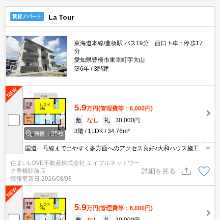
La Tour
賃貸アパート
東海道本線/豊橋駅 バス19分 西口下車：停歩17
分
愛知県豊橋市東幸町字大山
築6年
3階建
5.9
万円
(管理費等：6,000円)
敷
なし
礼
30,000円
3階
1LDK
34.76m²
画像：25枚
国道一号線まで出やすく多方面へのアクセス良好♪大和ハウス施工☆
インターネット無料！オートロック・宅配ボックス・防犯カメラ付
住まいLOVE不動産株式会社 エイブルネットワー
きで安心♪お気軽にお問い合わせくださいませ♪
詳細を見る
ク豊橋駅前店
情報更新日
2026/08/08
5.9
万円
(管理費等：6,000円)
敷
なし
礼
30,000円