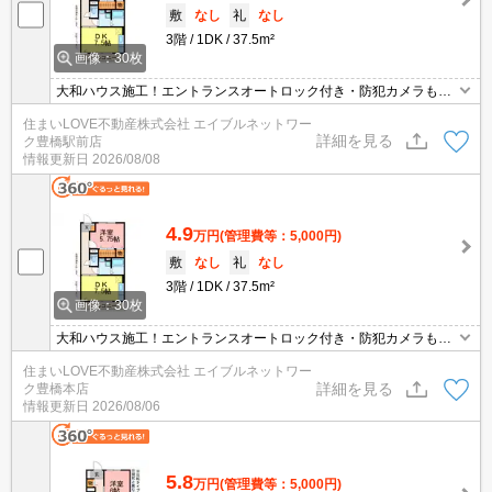
敷
なし
礼
なし
3階
1DK
37.5m²
画像：30枚
大和ハウス施工！エントランスオートロック付き・防犯カメラもあ
り安心♪エアコン・追焚・TVモニターホンなど嬉しい設備も充実♪
住まいLOVE不動産株式会社 エイブルネットワー
詳細を見る
ク豊橋駅前店
情報更新日
2026/08/08
4.9
万円
(管理費等：5,000円)
敷
なし
礼
なし
3階
1DK
37.5m²
画像：30枚
大和ハウス施工！エントランスオートロック付き・防犯カメラもあ
り安心♪エアコン・追焚・TVモニターホンなど嬉しい設備も充実♪
住まいLOVE不動産株式会社 エイブルネットワー
詳細を見る
ク豊橋本店
情報更新日
2026/08/06
5.8
万円
(管理費等：5,000円)