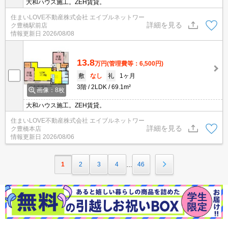
大和ハウス施工。ZEH賃貸。
住まいLOVE不動産株式会社 エイブルネットワー
詳細を見る
ク豊橋駅前店
情報更新日
2026/08/08
13.8
万円
(管理費等：6,500円)
敷
なし
礼
1ヶ月
3階
2LDK
69.1m²
画像：8枚
大和ハウス施工。ZEH賃貸。
住まいLOVE不動産株式会社 エイブルネットワー
詳細を見る
ク豊橋本店
情報更新日
2026/08/06
1
2
3
4
46
…