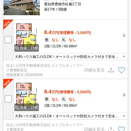
愛知県豊橋市佐藤2丁目
築17年
3階建
8.4
万円
(管理費等：5,500円)
敷
なし
礼
なし
1階
2LDK
60.88m²
画像：15枚
大和ハウス施工の2LDK！オートロックや防犯カメラ付きで安全性
◎宅配ボックス・シャンプードレッサー・ウォシュレットなど設備
住まいLOVE不動産株式会社 エイブルネットワー
が充実★お気軽にお問合せください♪
詳細を見る
ク豊橋駅前店
情報更新日
2026/08/08
8.4
万円
(管理費等：5,500円)
敷
なし
礼
なし
1階
2LDK
60.88m²
画像：15枚
大和ハウス施工の2LDK！オートロックや防犯カメラ付きで安全性
◎宅配ボックス・シャンプードレッサー・ウォシュレットなど設備
住まいLOVE不動産株式会社 エイブルネットワー
が充実★お気軽にお問合せください♪
詳細を見る
ク豊橋本店