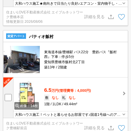
大和ハウス施工★南向きで日当たり良好♪エアコン・室内物干し・照
明など設備充実1LDK♪インターネットも無料です！お気軽にお問合
住まいLOVE不動産株式会社 エイブルネットワー
せください♪
詳細を見る
ク豊橋本店
情報更新日
2026/08/06
パティオ飯村
賃貸アパート
東海道本線/豊橋駅 バス22分 豊鉄バス『飯村
西』下車：停歩5分
愛知県豊橋市飯村北2丁目
築13年
2階建
6.5
万円
(管理費等：4,000円)
敷
なし
礼
なし
1階
1LDK
49.44m²
画像：14枚
大和ハウス施工！ペットと暮らせるお部屋です♪国道1号線へのアク
セス良好◎インターネット無料★TVモニターホンや広々一坪タイプ
住まいLOVE不動産株式会社 エイブルネットワー
のお風呂など充実した設備が魅力的☆お気軽にお問い合わせくださ
詳細を見る
ク豊橋駅前店
いませ♪