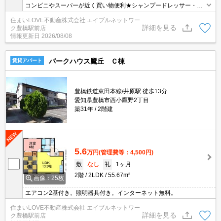
コンビニやスーパーが近く買い物便利★シャンプードレッサー・ウ
ォシュレット・エアコンなどの設備付き◎お気軽にお問合せくださ
住まいLOVE不動産株式会社 エイブルネットワー
い♪
詳細を見る
ク豊橋駅前店
情報更新日
2026/08/08
パークハウス鷹丘 Ｃ棟
賃貸アパート
豊橋鉄道東田本線/井原駅 徒歩13分
愛知県豊橋市西小鷹野2丁目
築31年
2階建
5.6
万円
(管理費等：4,500円)
敷
なし
礼
1ヶ月
2階
2LDK
55.67m²
画像：25枚
エアコン2基付き。照明器具付き。インターネット無料。
住まいLOVE不動産株式会社 エイブルネットワー
詳細を見る
ク豊橋駅前店