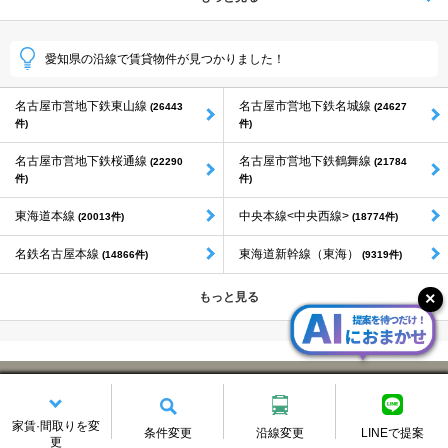
愛知県の沿線で賃貸物件が見つかりました！
名古屋市営地下鉄東山線
名古屋市営地下鉄名城線
(26443
(24627
件)
件)
名古屋市営地下鉄桜通線
名古屋市営地下鉄鶴舞線
(22290
(21784
件)
件)
東海道本線
中央本線<中央西線>
(20013件)
(18774件)
名鉄名古屋本線
東海道新幹線（東海）
(14866件)
(9319件)
もっと見る
飯田線の賃貸物件に関するよくある質問
家賃·間取りを変
条件変更
沿線変更
LINEで提案
飯田線の賃貸物件数はどれくらいありますか？
更