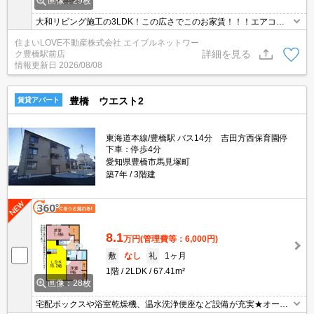
画像：29枚
大和リビング施工の3LDK！この広さでこのお家賃！！！エアコン
４基付き！！！ファミリーさんおすすめです！
住まいLOVE不動産株式会社 エイブルネットワー
詳細を見る
ク豊橋駅前店
情報更新日
2026/08/08
豊橋 ウエスト2
賃貸アパート
東海道本線/豊橋駅 バス14分 吉田方西保育園停
下車：停歩4分
愛知県豊橋市馬見塚町
築7年
3階建
8.1
万円
(管理費等：6,000円)
敷
なし
礼
1ヶ月
1階
2LDK
67.41m²
画像：28枚
宅配ボックスや浴室乾燥機、温水洗浄便座など設備が充実★オート