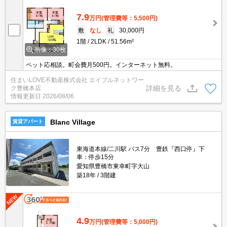
7.9
万円
(管理費等：5,500円)
敷
なし
礼
30,000円
1階
2LDK
51.56m²
画像：30枚
ペット応相談。町会費月500円。インターネット無料。
住まいLOVE不動産株式会社 エイブルネットワー
詳細を見る
ク豊橋本店
情報更新日
2026/08/06
Blanc Village
賃貸アパート
東海道本線/二川駅 バス7分 豊鉄『西口停』下
車：停歩15分
愛知県豊橋市東幸町字大山
築18年
3階建
4.9
万円
(管理費等：5,000円)