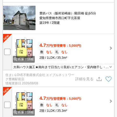
豊鉄バス（飯村岩崎線）/殿田橋 徒歩5分
愛知県豊橋市西口町字元茶屋
築19年
2階建
4.7
万円
(管理費等：5,000円)
敷
なし
礼
なし
2階
1LDK
35.3m²
画像：16枚
大和ハウス施工★南向きで日当たり良好♪エアコン・室内物干し・照
明など設備充実1LDK♪インターネットも無料です！お気軽にお問合
住まいLOVE不動産株式会社 エイブルネットワー
せください♪
詳細を見る
ク豊橋駅前店
情報更新日
2026/08/08
4.7
万円
(管理費等：5,000円)
敷
なし
礼
なし
2階
1LDK
35.3m²
画像：16枚