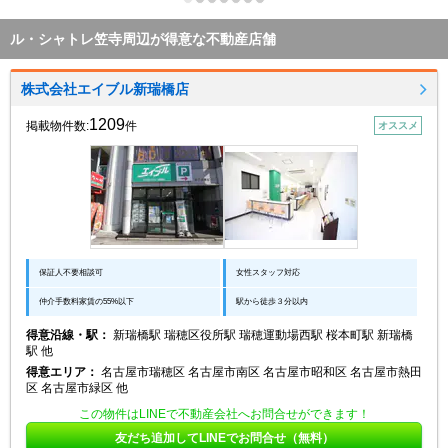
ル・シャトレ笠寺周辺が得意な不動産店舗
株式会社エイブル新瑞橋店
1209
掲載物件数:
件
オススメ
保証人不要相談可
女性スタッフ対応
仲介手数料家賃の55%以下
駅から徒歩３分以内
得意沿線・駅：
新瑞橋駅 瑞穂区役所駅 瑞穂運動場西駅 桜本町駅 新瑞橋
駅 他
得意エリア：
名古屋市瑞穂区 名古屋市南区 名古屋市昭和区 名古屋市熱田
区 名古屋市緑区 他
この物件はLINEで不動産会社へお問合せができます！
友だち追加してLINEでお問合せ（無料）