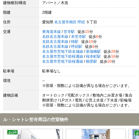
建物種別/構造
アパート／木造
階建
2階建
住所
愛知県
名古屋市南区
呼続
５丁目
交通
東海道本線
/
笠寺駅
徒歩
15
分
名鉄名古屋本線
/
本笠寺駅
徒歩
6
分
名鉄名古屋本線
/
桜駅
徒歩
10
分
名鉄名古屋本線
/
呼続駅
徒歩
6
分
名古屋市営地下鉄名城線
/
新瑞橋駅
徒歩
28
分
名古屋市営地下鉄桜通線
/
桜本町駅
徒歩
16
分
名古屋市営地下鉄桜通線
/
鶴里駅
徒歩
20
分
駐車場
駐車場なし
環境
--
※部屋・階数により設備が異なる場合がございます。
建物設備
オートロック / 宅配ボックス / 敷地内ごみ置き場 / 集合
郵便受け / LPガス / 電気 / 公営上水道 / 下水道 / 駐輪場
※部屋・階数により設備が異なる場合がございます。
ル・シャトレ笠寺周辺の空室物件