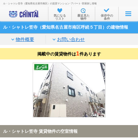
ル・シャトレ笠寺（愛知県名古屋市南区）の賃貸マンション･アパート･部屋探し情報
お部屋を探す
気になる
最近見た
保存中の
リスト
物件
条件
沿線・駅から
ル・シャトレ笠寺（愛知県名古屋市南区呼続５丁目）の建物情報
住所から
物件概要
お問い合わせ
家賃相場から
1
掲載中の賃貸物件は
通勤通学時間から
件あります
物件特集から
不動産会社から
TOP
ル・シャトレ笠寺 賃貸物件の空室情報