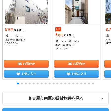
5
3.
新着
万円
/4,000円
5
万円
/4,000円
敷
--
礼
--
敷
本笠寺駅 徒歩5分
本笠
敷
なし
礼
なし
1R/25.02㎡
1K/
本笠寺駅 徒歩5分
1R/25.02㎡
お問合せ
お問合せ
お気に入り
お気に入り
名古屋市南区の賃貸物件を見る
＞