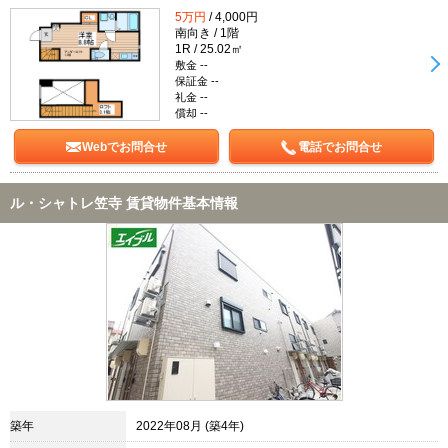
5万円
/ 4,000円
南向き / 1階
1R / 25.02㎡
敷金 --
保証金 --
礼金 --
償却 --
Webでお問合せ
電話でお問合せ
ル・シャトレ笠寺 賃貸物件基本情報
築年
2022年08月 (築4年)