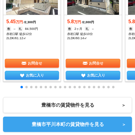
5.45
5.8
5.
万円
万円
/2,300円
/2,000円
敷
--
礼
84,500円
敷
2ヶ月
礼
--
敷
赤岩口駅 徒歩12分
赤岩口駅 徒歩10分
赤岩
2LDK/61.12㎡
2LDK/60.14㎡
2LD
お問合せ
お問合せ
お気に入り
お気に入り
豊橋市の賃貸物件を見る
＞
豊橋市平川本町の賃貸物件を見る
＞