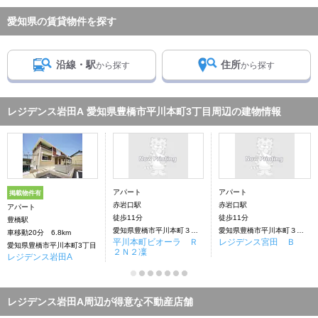
愛知県の賃貸物件を探す
沿線・駅
住所
から探す
から探す
レジデンス岩田A 愛知県豊橋市平川本町3丁目周辺の建物情報
アパート
アパート
掲載物件有
赤岩口駅
赤岩口駅
アパート
徒歩11分
徒歩11分
豊橋駅
愛知県豊橋市平川本町３丁目
愛知県豊橋市平川本町３丁目
車移動20分 6.8km
平川本町ビオーラ Ｒ
レジデンス宮田 Ｂ
愛知県豊橋市平川本町3丁目
２Ｎ２凜
レジデンス岩田A
レジデンス岩田A周辺が得意な不動産店舗