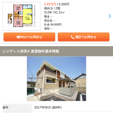
5.45万円
/ 2,300円
南向き / 2階
2LDK / 61.12㎡
敷金 --
保証金 --
礼金 84,500円
償却 --
Webでお問合せ
電話でお問合せ
レジデンス岩田A 賃貸物件基本情報
築年
2017年06月 (築9年)