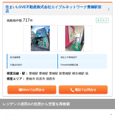
住まいLOVE不動産株式会社エイブルネットワーク豊橋駅前
店
717
掲載物件数:
件
オススメ
多店舗展開
保証人不要相談可
引越会社紹介
ChintaiNet掲載店舗
得意沿線・駅：
豊橋駅 豊橋駅 豊橋駅 新豊橋駅 柳生橋駅 他
得意エリア：
豊橋市 田原市 湖西市
Webでお問合せ
電話でお問合せ
レジデンス岩田Aの住所から空室を再検索