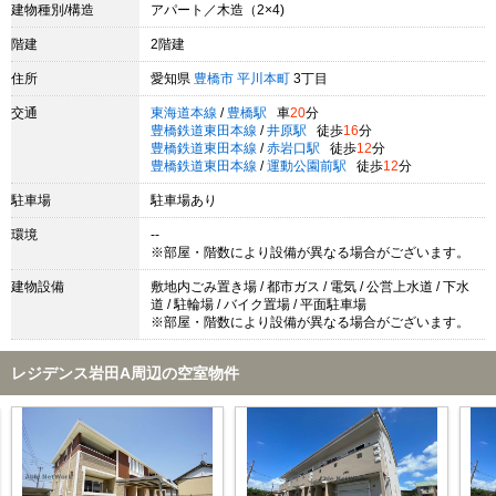
建物種別/構造
アパート／木造（2×4)
階建
2階建
住所
愛知県
豊橋市
平川本町
3丁目
交通
東海道本線
/
豊橋駅
車
20
分
豊橋鉄道東田本線
/
井原駅
徒歩
16
分
豊橋鉄道東田本線
/
赤岩口駅
徒歩
12
分
豊橋鉄道東田本線
/
運動公園前駅
徒歩
12
分
駐車場
駐車場あり
環境
--
※部屋・階数により設備が異なる場合がございます。
建物設備
敷地内ごみ置き場 / 都市ガス / 電気 / 公営上水道 / 下水
道 / 駐輪場 / バイク置場 / 平面駐車場
※部屋・階数により設備が異なる場合がございます。
レジデンス岩田A周辺の空室物件