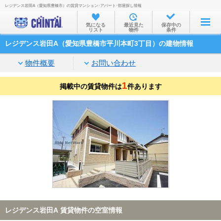
レジデンス岩田A（愛知県豊橋市）の賃貸マンション･アパート･部屋探し情報
お部屋を探す
気になる
最近見た
保存中の
リスト
物件
条件
沿線・駅から
レジデンス岩田A（愛知県豊橋市平川本町3丁目）の建物情報
住所から
物件概要
お問い合わせ
家賃相場から
1
掲載中の賃貸物件は
通勤通学時間から
件あります
物件特集から
不動産会社から
TOP
レジデンス岩田A 賃貸物件の空室情報