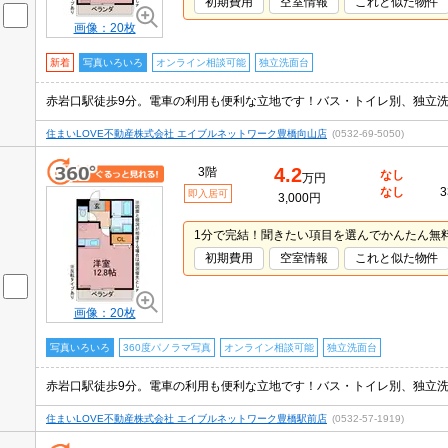
初期費用
空室情報
これと似た物件
画像：20枚
新着
写真いろいろ
オンライン相談可能
独立洗面台
住まいLOVE不動産株式会社 エイブルネットワーク豊橋向山店
(0532-69-5050)
4.2
3階
なし
万円
なし
3
即入居可
3,000円
1分で完結！聞きたい項目を選んでかんたん無
初期費用
空室情報
これと似た物件
画像：20枚
写真いろいろ
360度パノラマ写真
オンライン相談可能
独立洗面台
住まいLOVE不動産株式会社 エイブルネットワーク豊橋駅前店
(0532-57-1919)