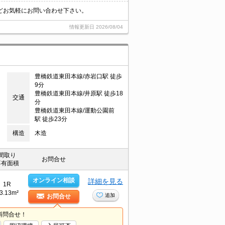
どお気軽にお問い合わせ下さい。
情報更新日
2026/08/04
豊橋鉄道東田本線/赤岩口駅 徒歩
9分
豊橋鉄道東田本線/井原駅 徒歩18
交通
分
豊橋鉄道東田本線/運動公園前
駅 徒歩23分
構造
木造
間取り
お問合せ
専有面積
オンライン相談
詳細を見る
1R
3.13m²
追加
お問合せ
料問合せ！