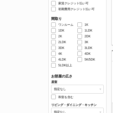
家賃クレジット払い可
初期費用クレジット払い可
間取り
ワンルーム
1K
1DK
1LDK
2K
2DK
2LDK
3K
3DK
3LDK
4K
4DK
4LDK
5K/5DK
5LDK以上
お部屋の広さ
居室
和室を含む
リビング・ダイニング・キッチン