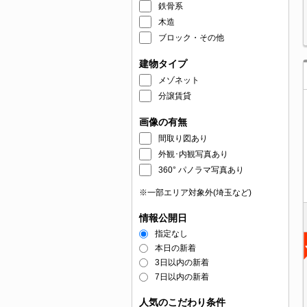
鉄骨系
木造
ブロック・その他
建物タイプ
メゾネット
分譲賃貸
画像の有無
間取り図あり
外観･内観写真あり
360° パノラマ写真あり
※一部エリア対象外(埼玉など)
情報公開日
指定なし
本日の新着
3日以内の新着
7日以内の新着
人気のこだわり条件