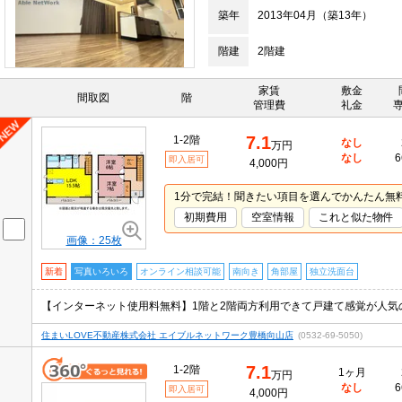
築年
2013年04月（築13年）
階建
2階建
家賃
敷金
間取図
階
管理費
礼金
7.1
1-2階
なし
万円
なし
6
即入居可
4,000円
1分で完結！聞きたい項目を選んでかんたん無
初期費用
空室情報
これと似た物件
画像：25枚
新着
写真いろいろ
オンライン相談可能
南向き
角部屋
独立洗面台
住まいLOVE不動産株式会社 エイブルネットワーク豊橋向山店
(0532-69-5050)
7.1
1-2階
1ヶ月
万円
なし
6
即入居可
4,000円