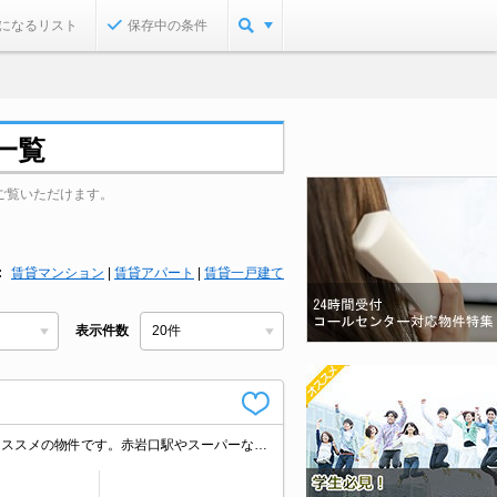
になるリスト
保存中の条件
一覧
ご覧いただけます。
賃貸マンション
|
賃貸アパート
|
賃貸一戸建て
表示件数
★インターネット無料★バス・トイレ別、独立洗面台で初めての一人暮らしにもオススメの物件です。赤岩口駅やスーパーなどが近く生活便利です♪湖西方面へのアクセス良好です。