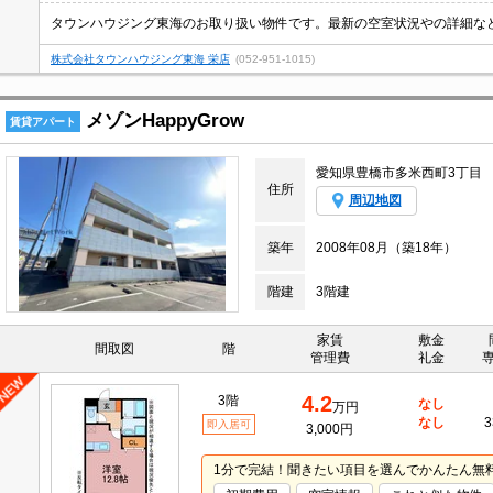
タウンハウジング東海のお取り扱い物件です。最新の空室状況やの詳細な
株式会社タウンハウジング東海 栄店
(052-951-1015)
メゾンHappyGrow
賃貸アパート
愛知県豊橋市多米西町3丁目
住所
周辺地図
築年
2008年08月（築18年）
階建
3階建
家賃
敷金
間取図
階
管理費
礼金
4.2
3階
なし
万円
なし
3
即入居可
3,000円
1分で完結！聞きたい項目を選んでかんたん無