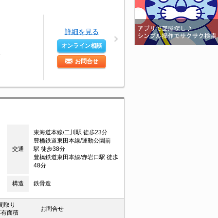
詳細を見る
オンライン相談
分
お問合せ
東海道本線/二川駅 徒歩23分
豊橋鉄道東田本線/運動公園前
交通
駅 徒歩38分
豊橋鉄道東田本線/赤岩口駅 徒歩
48分
構造
鉄骨造
間取り
お問合せ
専有面積