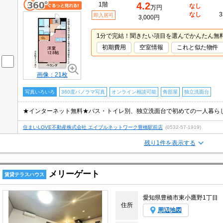
4.2
1階
なし
万円
なし
3
即入居可
3,000円
1分で完結！聞きたい項目を選んでかんたん無
初期費用
空室情報
これと似た物件
画像：21枚
写真いろいろ
360度パノラマ写真
オンライン相談可能
角部屋
独立洗面台
住まいLOVE不動産株式会社 エイブルネットワーク豊橋駅前店
(0532-57-1919)
残り1件を表示する
メリーゲート
賃貸テラスハウス
愛知県豊橋市東小鷹野1丁目
住所
周辺地図