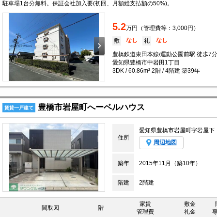
駐車場1台分無料。保証会社加入要(初回、月額総支払額の50%)。
5.2
万円（管理費等：3,000円）
なし
なし
敷
礼
豊橋鉄道東田本線/運動公園前駅 徒歩7
愛知県豊橋市中岩田1丁目
3DK / 60.86m² 2階 / 4階建 築39年
豊橋市岩屋町へーベルハウス
賃貸一戸建て
愛知県豊橋市岩屋町字岩屋下
住所
周辺地図
築年
2015年11月（築10年）
階建
2階建
家賃
敷金
間取図
階
管理費
礼金