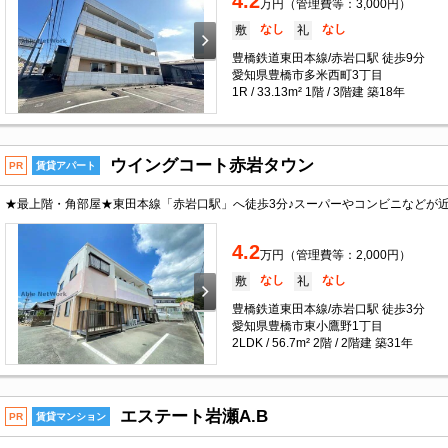
4.2
万円（管理費等：3,000円）
なし
なし
敷
礼
豊橋鉄道東田本線/赤岩口駅 徒歩9分
愛知県豊橋市多米西町3丁目
1R / 33.13m² 1階 / 3階建 築18年
ウイングコート赤岩タウン
PR
賃貸アパート
4.2
万円（管理費等：2,000円）
なし
なし
敷
礼
豊橋鉄道東田本線/赤岩口駅 徒歩3分
愛知県豊橋市東小鷹野1丁目
2LDK / 56.7m² 2階 / 2階建 築31年
エステート岩瀬A.B
PR
賃貸マンション