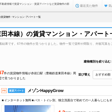
不動産情報で賃貸マンション・賃貸アパートなど賃貸物件の部
最近見た物件
気
賃貸物件･マンション･アパート一覧
東田本線）の賃貸マンション・アパート
索結果です。67件の物件が見つかりました。物件一覧で賃料や間取り、外観写真を
建物種別を絞り込む
67
件の賃貸物件情報が赤岩口駅（豊橋鉄道東田本線）周
並び替え
辺で見つかりました
メゾンHappyGrow
PR
賃貸アパート