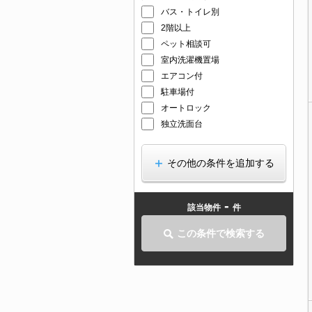
バス・トイレ別
2階以上
ペット相談可
室内洗濯機置場
エアコン付
駐車場付
オートロック
独立洗面台
その他の条件を追加する
-
該当物件
件
この条件で検索する