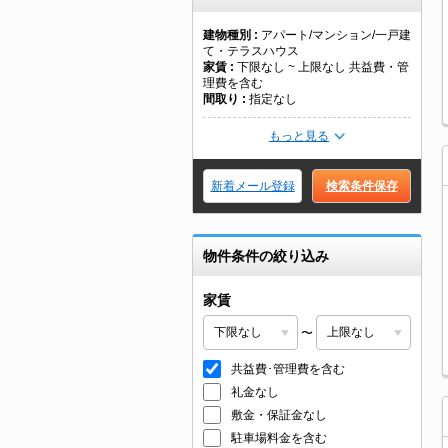
建物種別
アパート/マンション/一戸建
て・テラスハウス
家賃
下限なし ~ 上限なし 共益費・管
理費を含む
間取り
指定なし
もっと見る
新着メール登録
検索条件保存
物件条件の絞り込み
家賃
〜
共益費･管理費を含む
礼金なし
敷金・保証金なし
駐車場料金を含む