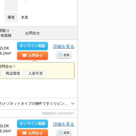
構造
木造
間取り
お問合せ
専有面積
オンライン相談
詳細を見る
2LDK
6.24m²
追加
お問合せ
料問合せ！
周辺環境
入居可否
【インターネット使用料無料】1階と2階両方利用できて戸建て感覚が人気のメゾネットタイプの物件です☆リビングは広々15.5帖。浴室はゆったり一坪タイプです♪
情報更新日
2026/08/07
オンライン相談
詳細を見る
2LDK
6.24m²
追加
お問合せ