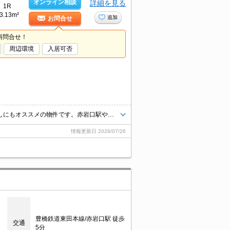
オンライン相談
詳細を見る
1R
3.13m²
追加
お問合せ
料問合せ！
周辺環境
入居可否
★インターネット無料★バス・トイレ別、独立洗面台で初めての一人暮らしにもオススメの物件です。赤岩口駅やスーパーなどが近く生活便利です♪湖西方面へのアクセス良好です。
情報更新日
2026/07/26
豊橋鉄道東田本線/赤岩口駅 徒歩
交通
5分