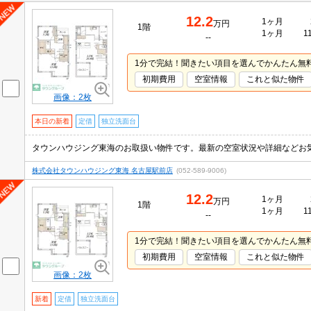
12.2
1ヶ月
万円
1階
1ヶ月
1
--
1分で完結！聞きたい項目を選んでかんたん無
初期費用
空室情報
これと似た物件
画像：2枚
本日の新着
定借
独立洗面台
タウンハウジング東海のお取扱い物件です。最新の空室状況や詳細などお
株式会社タウンハウジング東海 名古屋駅前店
(052-589-9006)
12.2
1ヶ月
万円
1階
1ヶ月
1
--
1分で完結！聞きたい項目を選んでかんたん無
初期費用
空室情報
これと似た物件
画像：2枚
新着
定借
独立洗面台