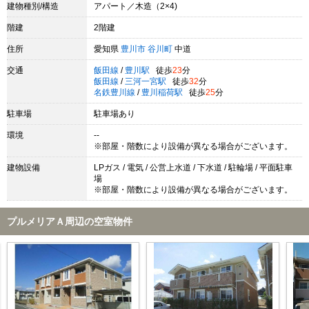
建物種別/構造
アパート／木造（2×4)
階建
2階建
住所
愛知県
豊川市
谷川町
中道
交通
飯田線
/
豊川駅
徒歩
23
分
飯田線
/
三河一宮駅
徒歩
32
分
名鉄豊川線
/
豊川稲荷駅
徒歩
25
分
駐車場
駐車場あり
環境
--
※部屋・階数により設備が異なる場合がございます。
建物設備
LPガス / 電気 / 公営上水道 / 下水道 / 駐輪場 / 平面駐車
場
※部屋・階数により設備が異なる場合がございます。
プルメリアＡ周辺の空室物件