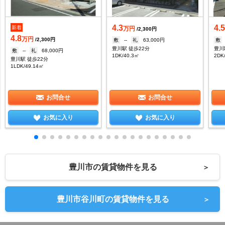
4.3
4.
新着
万円
/2,300円
4.8
万円
/2,300円
敷
--
礼
63,000円
敷
豊川駅 徒歩22分
豊川
敷
--
礼
68,000円
1DK/40.3㎡
2DK
豊川駅 徒歩22分
1LDK/49.14㎡
お問合せ
お問合せ
お気に入り
お気に入り
豊川市の賃貸物件を見る
＞
豊川市谷川町の賃貸物件を見る
＞