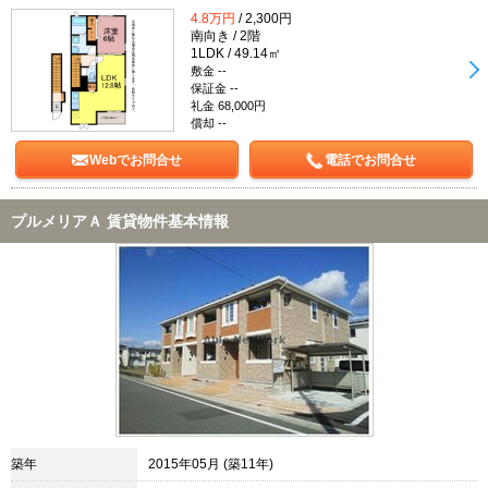
4.8万円
/ 2,300円
南向き / 2階
1LDK / 49.14㎡
敷金 --
保証金 --
礼金 68,000円
償却 --
Webでお問合せ
電話でお問合せ
プルメリアＡ 賃貸物件基本情報
築年
2015年05月 (築11年)