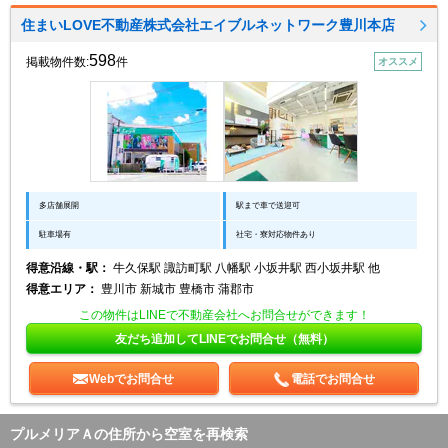
住まいLOVE不動産株式会社エイブルネットワーク豊川本店
598
掲載物件数:
件
オススメ
多店舗展開
駅まで車で送迎可
駐車場有
社宅・寮対応物件あり
得意沿線・駅：
牛久保駅 諏訪町駅 八幡駅 小坂井駅 西小坂井駅 他
得意エリア：
豊川市 新城市 豊橋市 蒲郡市
この物件はLINEで不動産会社へお問合せができます！
友だち追加してLINEでお問合せ（無料）
Webでお問合せ
電話でお問合せ
プルメリアＡの住所から空室を再検索