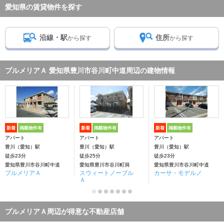
愛知県の賃貸物件を探す
沿線・駅
住所
から探す
から探す
プルメリアＡ 愛知県豊川市谷川町中道周辺の建物情報
新着
掲載物件有
新着
掲載物件有
新着
掲載物件有
アパート
アパート
アパート
豊川（愛知）駅
豊川（愛知）駅
豊川（愛知）駅
徒歩23分
徒歩25分
徒歩23分
愛知県豊川市谷川町中道
愛知県豊川市谷川町洞
愛知県豊川市谷川町中道
プルメリアＡ
スウィートノーブル
カーサ・モデルノ
Ａ
プルメリアＡ周辺が得意な不動産店舗