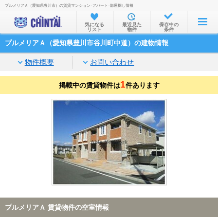
プルメリアＡ（愛知県豊川市）の賃貸マンション･アパート･部屋探し情報
お部屋を探す
気になる
最近見た
保存中の
リスト
物件
条件
沿線・駅から
プルメリアＡ（愛知県豊川市谷川町中道）の建物情報
住所から
物件概要
お問い合わせ
家賃相場から
1
掲載中の賃貸物件は
通勤通学時間から
件あります
物件特集から
不動産会社から
TOP
プルメリアＡ 賃貸物件の空室情報