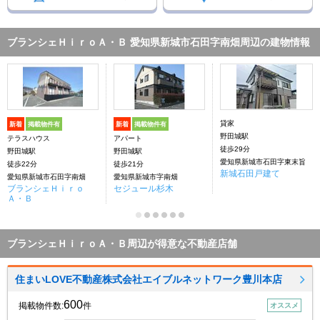
ブランシェＨｉｒｏＡ・Ｂ 愛知県新城市石田字南畑周辺の建物情報
貸家
新着
掲載物件有
新着
掲載物件有
野田城駅
テラスハウス
アパート
徒歩29分
野田城駅
野田城駅
愛知県新城市石田字東末旨
徒歩22分
徒歩21分
新城石田戸建て
愛知県新城市石田字南畑
愛知県新城市字南畑
ブランシェＨｉｒｏ
セジュール杉木
Ａ・Ｂ
ブランシェＨｉｒｏＡ・Ｂ周辺が得意な不動産店舗
住まいLOVE不動産株式会社エイブルネットワーク豊川本店
600
掲載物件数:
件
オススメ