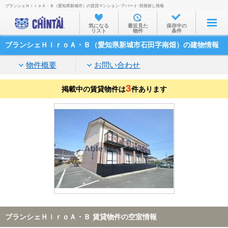
ブランシェＨｉｒｏＡ・Ｂ（愛知県新城市）の賃貸マンション･アパート･部屋探し情報
お部屋を探す
気になる
最近見た
保存中の
リスト
物件
条件
沿線・駅から
ブランシェＨｉｒｏＡ・Ｂ（愛知県新城市石田字南畑）の建物情報
住所から
物件概要
お問い合わせ
家賃相場から
3
掲載中の賃貸物件は
通勤通学時間から
件あります
物件特集から
不動産会社から
TOP
ブランシェＨｉｒｏＡ・Ｂ 賃貸物件の空室情報