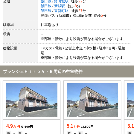
交通
飯田線
/
野田城駅
徒歩
22
分
飯田線
/
新城駅
徒歩
8
分
飯田線
/
東新町駅
徒歩
27
分
豊鉄バス（新城市）/新城病院前 徒歩
5
分
駐車場
駐車場あり
環境
--
※部屋・階数により設備が異なる場合がございます。
建物設備
LPガス / 電気 / 公営上水道 / 浄水槽 / 駐車2台可 / 駐輪
場
※部屋・階数により設備が異なる場合がございます。
ブランシェＨｉｒｏＡ・Ｂ周辺の空室物件
4.9
5.1
5.
万円
万円
/3,500円
/3,500円
敷
--
礼
--
敷
--
礼
--
敷