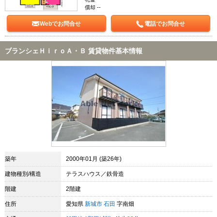
償却 --
Webでお問合せ
電話でお問合せ
ブランシェＨｉｒｏＡ・Ｂ 賃貸物件基本情報
築年
2000年01月 (築26年)
建物種別/構造
テラスハウス／鉄骨造
階建
2階建
住所
愛知県
新城市
石田
字南畑