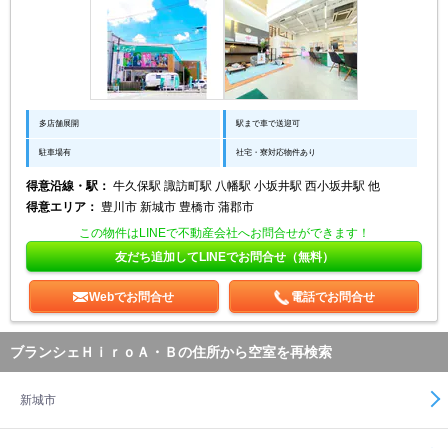
多店舗展開
駅まで車で送迎可
駐車場有
社宅・寮対応物件あり
得意沿線・駅：
牛久保駅 諏訪町駅 八幡駅 小坂井駅 西小坂井駅 他
得意エリア：
豊川市 新城市 豊橋市 蒲郡市
この物件はLINEで不動産会社へお問合せができます！
友だち追加してLINEでお問合せ（無料）
Webでお問合せ
電話でお問合せ
ブランシェＨｉｒｏＡ・Ｂの住所から空室を再検索
新城市