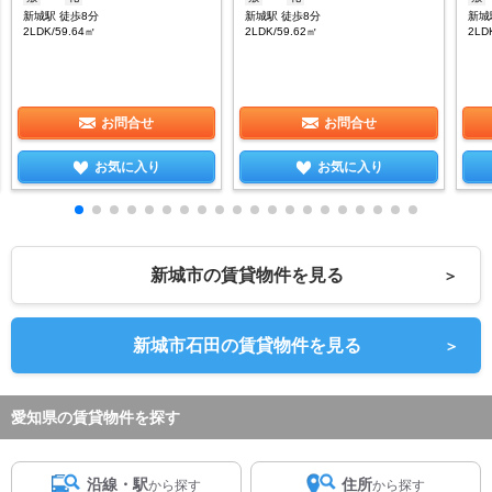
新城駅 徒歩8分
新城駅 徒歩8分
新城
2LDK/59.64㎡
2LDK/59.62㎡
2LD
お問合せ
お問合せ
お気に入り
お気に入り
新城市の賃貸物件を見る
＞
新城市石田の賃貸物件を見る
＞
愛知県の賃貸物件を探す
沿線・駅
住所
から探す
から探す