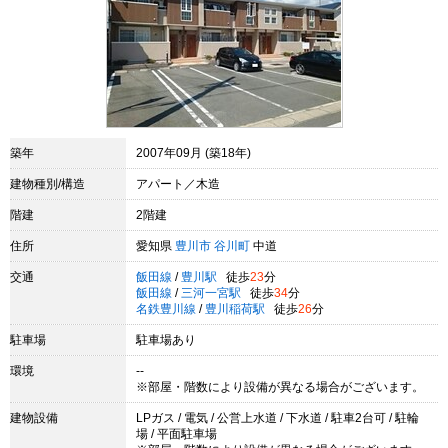
築年
2007年09月 (築18年)
建物種別/構造
アパート／木造
階建
2階建
住所
愛知県
豊川市
谷川町
中道
交通
飯田線
/
豊川駅
徒歩
23
分
飯田線
/
三河一宮駅
徒歩
34
分
名鉄豊川線
/
豊川稲荷駅
徒歩
26
分
駐車場
駐車場あり
環境
--
※部屋・階数により設備が異なる場合がございます。
建物設備
LPガス / 電気 / 公営上水道 / 下水道 / 駐車2台可 / 駐輪
場 / 平面駐車場