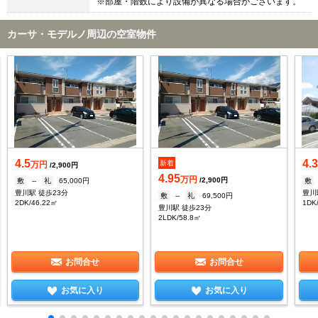
※部屋・階数により設備が異なる場合がございます。
カーサ・モデルノ周辺の空室物件
4.5
4.
新着
万円
/2,900円
4.95
万円
/2,900円
敷
--
礼
65,000円
敷
豊川駅 徒歩23分
豊川
敷
--
礼
69,500円
2DK/46.22㎡
1DK
豊川駅 徒歩23分
2LDK/58.8㎡
お問合せ
お問合せ
お気に入り
お気に入り