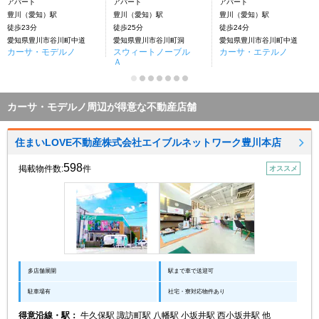
アパート
アパート
アパート
豊川（愛知）駅
豊川（愛知）駅
豊川（愛知）駅
徒歩23分
徒歩25分
徒歩24分
愛知県豊川市谷川町中道
愛知県豊川市谷川町洞
愛知県豊川市谷川町中道
カーサ・モデルノ
スウィートノーブル
カーサ・エテルノ
Ａ
カーサ・モデルノ周辺が得意な不動産店舗
住まいLOVE不動産株式会社エイブルネットワーク豊川本店
598
掲載物件数:
件
オススメ
多店舗展開
駅まで車で送迎可
駐車場有
社宅・寮対応物件あり
得意沿線・駅：
牛久保駅 諏訪町駅 八幡駅 小坂井駅 西小坂井駅 他