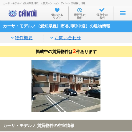
カーサ・モデルノ（愛知県豊川市）の賃貸マンション･アパート･部屋探し情報
お部屋を探す
気になる
最近見た
保存中の
リスト
物件
条件
沿線・駅から
カーサ・モデルノ（愛知県豊川市谷川町中道）の建物情報
住所から
物件概要
お問い合わせ
家賃相場から
2
掲載中の賃貸物件は
通勤通学時間から
件あります
物件特集から
不動産会社から
TOP
カーサ・モデルノ 賃貸物件の空室情報