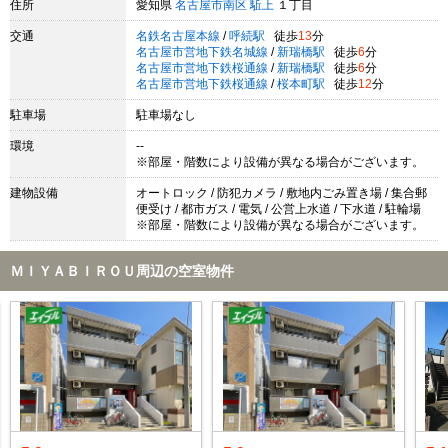
住所
愛知県
名古屋市南区
駈上
１丁目
交通
名鉄名古屋本線
/
呼続駅
徒歩
13
分
名古屋市営地下鉄名城線
/
新瑞橋駅
徒歩
6
分
名古屋市営地下鉄桜通線
/
新瑞橋駅
徒歩
6
分
名古屋市営地下鉄桜通線
/
桜本町駅
徒歩
12
分
駐車場
駐車場なし
環境
--
※部屋・階数により設備が異なる場合がございます。
建物設備
オートロック / 防犯カメラ / 敷地内ごみ置き場 / 集合郵
便受け / 都市ガス / 電気 / 公営上水道 / 下水道 / 駐輪場
※部屋・階数により設備が異なる場合がございます。
ＭＩＹＡＢＩＲＯＵ周辺の空室物件