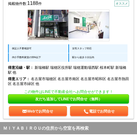
1188
掲載物件数:
件
オススメ
保証人不要相談可
女性スタッフ対応
仲介手数料家賃の55%以下
駅から徒歩３分以内
得意沿線・駅：
新瑞橋駅 瑞穂区役所駅 瑞穂運動場西駅 桜本町駅 新瑞橋
駅 他
得意エリア：
名古屋市瑞穂区 名古屋市南区 名古屋市昭和区 名古屋市熱田
区 名古屋市緑区 他
この物件はLINEで不動産会社へお問合せができます！
友だち追加してLINEでお問合せ（無料）
Webでお問合せ
電話でお問合せ
ＭＩＹＡＢＩＲＯＵの住所から空室を再検索