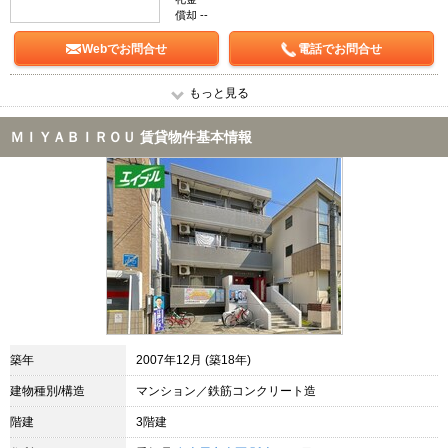
償却 --
Webでお問合せ
電話でお問合せ
もっと見る
ＭＩＹＡＢＩＲＯＵ 賃貸物件基本情報
築年
2007年12月 (築18年)
建物種別/構造
マンション／鉄筋コンクリート造
階建
3階建