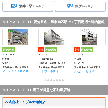
沿線・駅
住所
から探す
から探す
ＭＩＹＡＢＩＲＯＵ 愛知県名古屋市南区駈上１丁目周辺の建物情報
掲載物件有
新着
掲載物件有
新着
掲載物件有
マンション
アパート
アパート
呼続駅
桜（愛知）駅
呼続駅
徒歩13分
バス5分 新瑞橋（バス）下車：停歩6分
徒歩11分
愛知県名古屋市南区駈上１丁目
愛知県名古屋市南区駈上１丁目
愛知県名古屋市南区駈上１丁目
ＭＩＹＡＢＩＲＯＵ
エトワール新瑞
ルセント新瑞橋
ＭＩＹＡＢＩＲＯＵ周辺が得意な不動産店舗
株式会社エイブル新瑞橋店