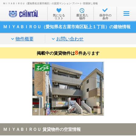
ＭＩＹＡＢＩＲＯＵ（愛知県名古屋市南区）の賃貸マンション･アパート･部屋探し情報
お部屋を探す
気になる
最近見た
保存中の
リスト
物件
条件
沿線・駅から
ＭＩＹＡＢＩＲＯＵ（愛知県名古屋市南区駈上１丁目）の建物情報
住所から
物件概要
お問い合わせ
家賃相場から
8
掲載中の賃貸物件は
通勤通学時間から
件あります
物件特集から
不動産会社から
TOP
ＭＩＹＡＢＩＲＯＵ 賃貸物件の空室情報