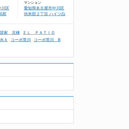
マンション
中川区
愛知県名古屋市中川区
和苑
供米田２丁目 ハイツ白
浜
貸家 北棟
ＥＬ ＰＡＴＩＯ
水Ａ
コーポ荒川
コーポ荒川 B