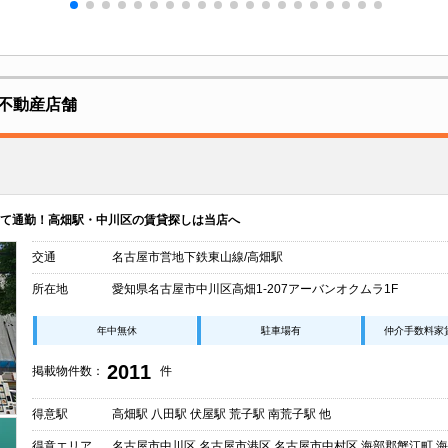
不動産店舗
て通勤！高畑駅・中川区の賃貸探しは当店へ
交通
名古屋市営地下鉄東山線/高畑駅
所在地
愛知県名古屋市中川区高畑1-207アーバンオクムラ1F
年中無休
駐車場有
仲介手数料家
2011
掲載物件数：
件
得意駅
高畑駅 八田駅 伏屋駅 荒子駅 南荒子駅 他
得意エリア
名古屋市中川区 名古屋市港区 名古屋市中村区 海部郡蟹江町 海