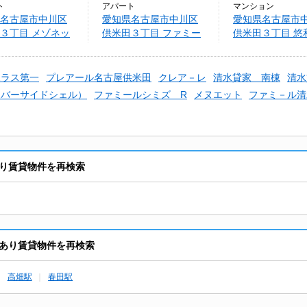
ト
アパート
マンション
名古屋市中川区
愛知県名古屋市中川区
愛知県名古屋市
３丁目 メゾネッ
供米田３丁目 ファミー
供米田３丁目 悠
ルシミズ S
ポラス第一
プレアール名古屋供米田
クレア－レ
清水貸家 南棟
清水
リバーサイドシェル）
ファミールシミズ R
メヌエット
ファミ－ル清
り賃貸物件を再検索
あり賃貸物件を再検索
高畑駅
春田駅