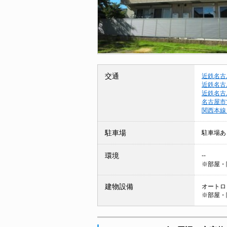
交通
近鉄名古
近鉄名古
近鉄名古
名古屋市
関西本線
駐車場
駐車場あ
環境
--
※部屋・
建物設備
オートロッ
※部屋・