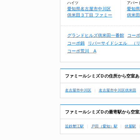
ハイツ
アパー
愛知県名古屋市中川区
愛知県
供米田３丁目 ファミー
供米田
ルシミズＤ
ト豊
グランドヒルズ供米田一番館
コー
コーポ錦
リバーサイドシエル （
コーポ荒川 A
ファミールシミズＤの住所から空室あ
名古屋市中川区
名古屋市中川区供米田
ファミールシミズＤの最寄駅から空室
近鉄蟹江駅
戸田（愛知）駅
伏屋駅