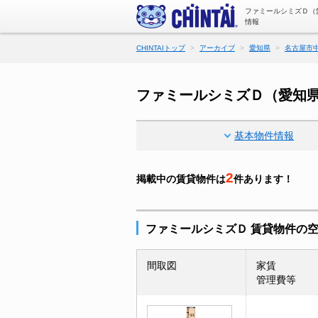
ファミールシミズＤ（
情報
CHINTAIトップ
アーカイブ
愛知県
名古屋市
ファミールシミズＤ（愛知
基本物件情報
2
掲載中の賃貸物件は
件あります！
ファミールシミズＤ 賃貸物件の
間取図
家賃
管理費等