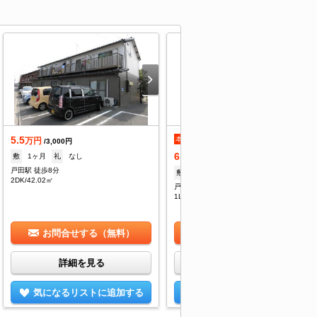
5.5
本日の新着
万円
/3,000円
6.8
敷
1ヶ月
礼
なし
万円
/6,000円
戸田駅 徒歩8分
敷
なし
礼
なし
2DK/42.02㎡
戸田駅 徒歩6分
1LDK/45.54㎡
お問合せする（無料）
お問合せする（無料）
詳細を見る
詳細を見る
気になるリストに追加する
気になるリストに追加する