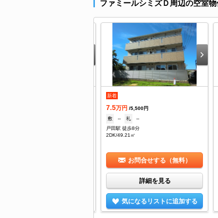
ファミールシミズＤ周辺の空室物
着
新着
.4
7.5
万円
万円
/7,000円
/5,500円
なし
礼
なし
敷
--
礼
--
田駅 徒歩8分
戸田駅 徒歩8分
DK/73.66㎡
2DK/49.21㎡
お問合せする（無料）
お問合せする（無料）
詳細を見る
詳細を見る
気になるリストに追加する
気になるリストに追加する