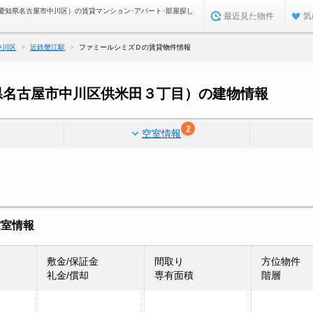
愛知県名古屋市中川区）の賃貸マンション･アパート･部屋探し
最近見た物件
気
中川区
近鉄蟹江駅
ファミールシミズＤの賃貸物件情報
県名古屋市中川区供米田３丁目）の建物情報
2
空室情報
空室情報
敷金/保証金
間取り
方位物件
礼金/償却
専有面積
階層