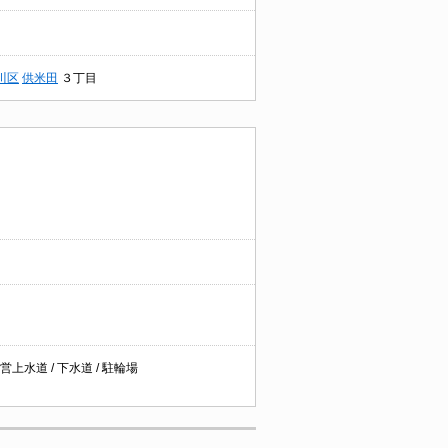
川区
供米田
３丁目
営上水道 / 下水道 / 駐輪場