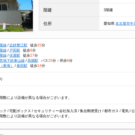
階建
3階建
住所
愛知県
名古屋市中
屋線
/
近鉄蟹江駅
徒歩
25
分
屋線
/
戸田駅
徒歩
8
分
屋線
/
伏屋駅
徒歩
27
分
営地下鉄東山線
/
高畑駅
バス
25
分：停歩
8
分
（東海）
/
春田駅
徒歩
14
分
り
階数により設備が異なる場合がございます。
ク / 宅配ボックス / セキュリティー会社加入済 / 集合郵便受け / 都市ガス / 電気 / 公
階数により設備が異なる場合がございます。