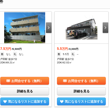
件
7.5
5.5
万円
万円
/5,500円
/3,000円
敷
なし
礼
なし
敷
5.5万
礼
--
戸田駅 徒歩7分
戸田駅 徒歩7分
2DK/49.21㎡
2DK/42.02㎡
お問合せする（無料）
お問合せする（無料）
詳細を見る
詳細を見る
気になるリストに追加する
気になるリストに追加する