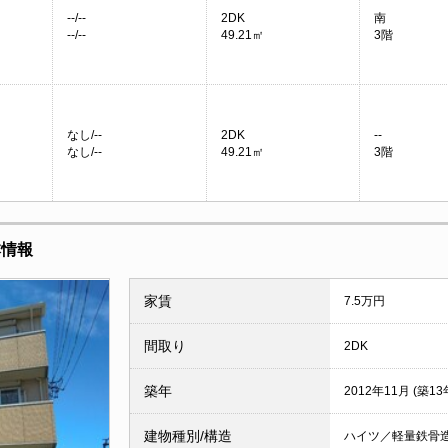
--/--
2DK
南
--/--
49.21㎡
3階
なし/--
2DK
--
なし/--
49.21㎡
3階
本情報
家賃
7.5万円
間取り
2DK
築年
2012年11月 (築13
建物種別/構造
ハイツ／軽量鉄骨