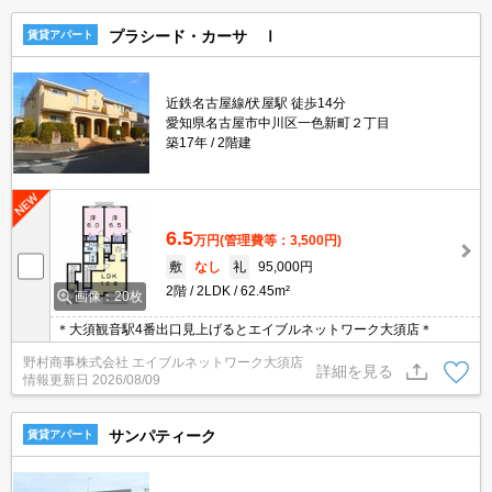
プラシード・カーサ Ⅰ
賃貸アパート
近鉄名古屋線/伏屋駅 徒歩14分
愛知県名古屋市中川区一色新町２丁目
築17年
2階建
6.5
万円
(管理費等：3,500円)
敷
なし
礼
95,000円
2階
2LDK
62.45m²
画像：20枚
＊大須観音駅4番出口見上げるとエイブルネットワーク大須店＊
野村商事株式会社 エイブルネットワーク大須店
詳細を見る
情報更新日
2026/08/09
サンパティーク
賃貸アパート