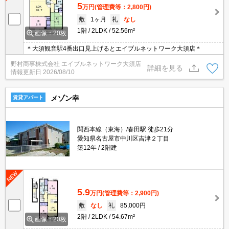
5
万円
(管理費等：2,800円)
敷
1ヶ月
礼
なし
1階
2LDK
52.56m²
画像：20枚
＊大須観音駅4番出口見上げるとエイブルネットワーク大須店＊
野村商事株式会社 エイブルネットワーク大須店
詳細を見る
情報更新日
2026/08/10
メゾン幸
賃貸アパート
関西本線（東海）/春田駅 徒歩21分
愛知県名古屋市中川区吉津２丁目
築12年
2階建
5.9
万円
(管理費等：2,900円)
敷
なし
礼
85,000円
2階
2LDK
54.67m²
画像：20枚