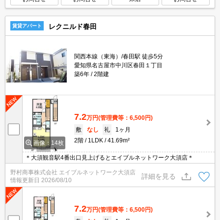
レクニルド春田
賃貸アパート
関西本線（東海）/春田駅 徒歩5分
愛知県名古屋市中川区春田１丁目
築6年
2階建
7.2
万円
(管理費等：6,500円)
敷
なし
礼
1ヶ月
2階
1LDK
41.69m²
画像：14枚
＊大須観音駅4番出口見上げるとエイブルネットワーク大須店＊
野村商事株式会社 エイブルネットワーク大須店
詳細を見る
情報更新日
2026/08/10
7.2
万円
(管理費等：6,500円)