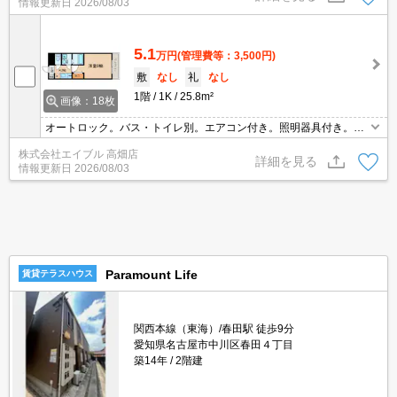
情報更新日
2026/08/03
5.1
万円
(管理費等：3,500円)
敷
なし
礼
なし
1階
1K
25.8m²
画像：18枚
オートロック。バス・トイレ別。エアコン付き。照明器具付き。サ
ポートシステム加入要1,650円/月。退去時修繕費66,000円。
株式会社エイブル 高畑店
詳細を見る
情報更新日
2026/08/03
Paramount Life
賃貸テラスハウス
関西本線（東海）/春田駅 徒歩9分
愛知県名古屋市中川区春田４丁目
築14年
2階建