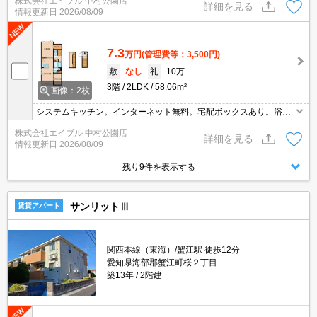
株式会社エイブル 中村公園店
詳細を見る
情報更新日
2026/08/09
7.3
万円
(管理費等：3,500円)
敷
なし
礼
10万
3階
2LDK
58.06m²
画像：2枚
システムキッチン。インターネット無料。宅配ボックスあり。浴室
乾燥機、室内物干し付きで雨の日も安心です。
株式会社エイブル 中村公園店
詳細を見る
情報更新日
2026/08/09
残り9件を表示する
サンリットⅢ
賃貸アパート
関西本線（東海）/蟹江駅 徒歩12分
愛知県海部郡蟹江町桜２丁目
築13年
2階建