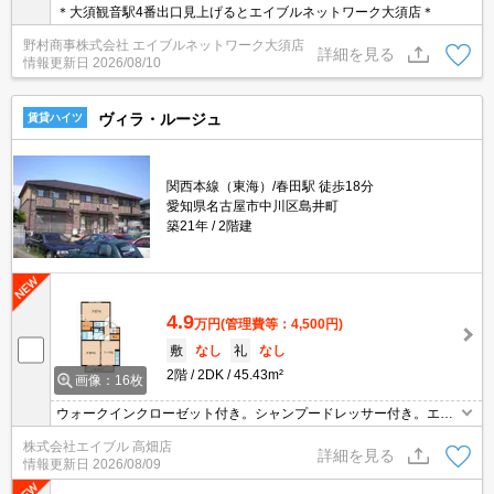
＊大須観音駅4番出口見上げるとエイブルネットワーク大須店＊
野村商事株式会社 エイブルネットワーク大須店
詳細を見る
情報更新日
2026/08/10
ヴィラ・ルージュ
賃貸ハイツ
関西本線（東海）/春田駅 徒歩18分
愛知県名古屋市中川区島井町
築21年
2階建
4.9
万円
(管理費等：4,500円)
敷
なし
礼
なし
2階
2DK
45.43m²
画像：16枚
ウォークインクローゼット付き。シャンプードレッサー付き。エア
コン付き。
株式会社エイブル 高畑店
詳細を見る
情報更新日
2026/08/09