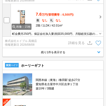
情報更新日
2026/08/06
7.6
万円
(管理費等：6,500円)
敷
なし
礼
なし
2階
1LDK
42.01m²
画像：15枚
町会費月250円。保証会社加入要(初回35,000円、月額総支払額の
1％+800円/月)。ICロック電池2,750円(契約時)。インターネット無
株式会社エイブル 高畑店
料。
詳細を見る
情報更新日
2026/08/08
残り1件を表示する
ホーリーギフト
賃貸ハイツ
関西本線（東海）/春田駅 徒歩27分
愛知県名古屋市中川区吉津１丁目
築10年
3階建