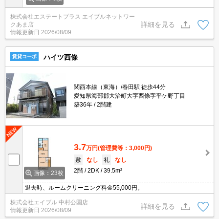
株式会社エステートプラス エイブルネットワー
詳細を見る
クあま店
情報更新日
2026/08/09
ハイツ西條
賃貸コーポ
関西本線（東海）/春田駅 徒歩44分
愛知県海部郡大治町大字西條字平ケ野丁目
築36年
2階建
3.7
万円
(管理費等：3,000円)
敷
なし
礼
なし
2階
2DK
39.5m²
画像：23枚
退去時、ルームクリーニング料金55,000円。
株式会社エイブル 中村公園店
詳細を見る
情報更新日
2026/08/09