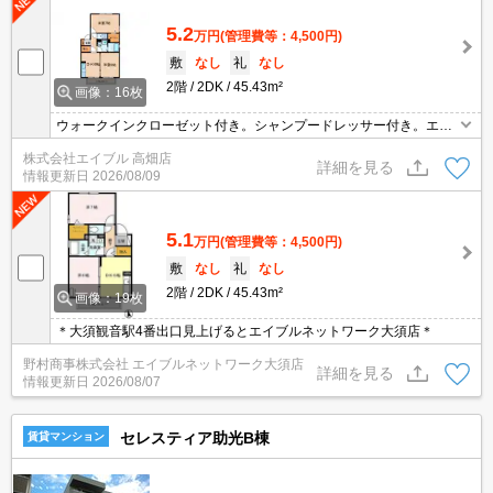
5.2
万円
(管理費等：4,500円)
敷
なし
礼
なし
2階
2DK
45.43m²
画像：16枚
ウォークインクローゼット付き。シャンプードレッサー付き。エア
コン付き。保証会社加入要(初回35,000円、月額総支払額の1％+800
株式会社エイブル 高畑店
円/月)。
詳細を見る
情報更新日
2026/08/09
5.1
万円
(管理費等：4,500円)
敷
なし
礼
なし
2階
2DK
45.43m²
画像：19枚
＊大須観音駅4番出口見上げるとエイブルネットワーク大須店＊
野村商事株式会社 エイブルネットワーク大須店
詳細を見る
情報更新日
2026/08/07
セレスティア助光B棟
賃貸マンション