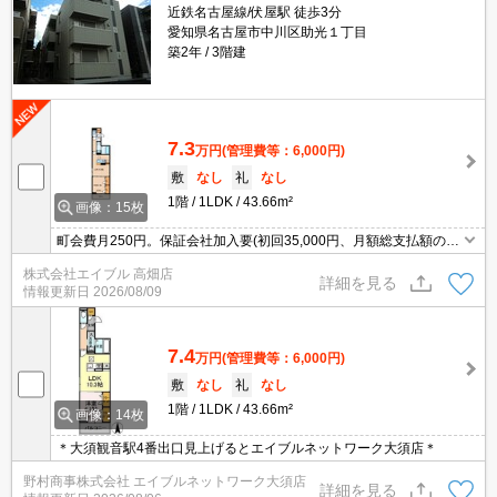
近鉄名古屋線/伏屋駅 徒歩3分
愛知県名古屋市中川区助光１丁目
築2年
3階建
7.3
万円
(管理費等：6,000円)
敷
なし
礼
なし
1階
1LDK
43.66m²
画像：15枚
町会費月250円。保証会社加入要(初回35,000円、月額総支払額の
1％+800円/月)。ICロック電池2,750円(契約時)。インターネット無
株式会社エイブル 高畑店
料。
詳細を見る
情報更新日
2026/08/09
7.4
万円
(管理費等：6,000円)
敷
なし
礼
なし
1階
1LDK
43.66m²
画像：14枚
＊大須観音駅4番出口見上げるとエイブルネットワーク大須店＊
野村商事株式会社 エイブルネットワーク大須店
詳細を見る