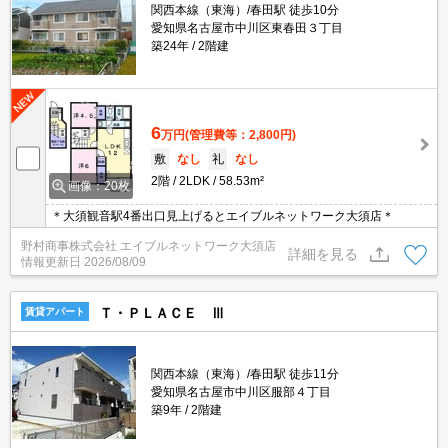
関西本線（東海）/春田駅 徒歩10分
愛知県名古屋市中川区東春田３丁目
築24年
2階建
6
万円
(管理費等：2,800円)
敷
なし
礼
なし
2階
2LDK
58.53m²
画像：20枚
＊大須観音駅4番出口見上げるとエイブルネットワーク大須店＊
野村商事株式会社 エイブルネットワーク大須店
詳細を見る
情報更新日
2026/08/09
Ｔ・ＰＬＡＣＥ Ⅲ
賃貸アパート
関西本線（東海）/春田駅 徒歩11分
愛知県名古屋市中川区服部４丁目
築9年
2階建