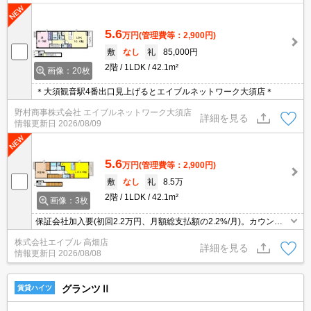
5.6
万円
(管理費等：2,900円)
敷
なし
礼
85,000円
2階
1LDK
42.1m²
画像：20枚
＊大須観音駅4番出口見上げるとエイブルネットワーク大須店＊
野村商事株式会社 エイブルネットワーク大須店
詳細を見る
情報更新日
2026/08/09
5.6
万円
(管理費等：2,900円)
敷
なし
礼
8.5万
2階
1LDK
42.1m²
画像：3枚
保証会社加入要(初回2.2万円、月額総支払額の2.2%/月)。カウンタ
ーキッチン。
株式会社エイブル 高畑店
詳細を見る
情報更新日
2026/08/08
グランツⅡ
賃貸ハイツ