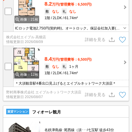
8.2
万円
(管理費等：6,500円)
敷
なし
礼
なし
1階
2LDK
61.74m²
画像：21枚
ICロック電池2,750円(契約時)。オートロック。保証会社加入要(初
回35,000円、月額総支払額の1％+800円/月)。浴室は1坪タイプ。イ
株式会社エイブル 高畑店
ンターネット無料。エアコン2基付き。
詳細を見る
情報更新日
2026/08/09
8.4
万円
(管理費等：6,500円)
敷
なし
礼
1ヶ月
1階
2LDK
61.74m²
画像：12枚
＊大須観音駅4番出口見上げるとエイブルネットワーク大須店＊
野村商事株式会社 エイブルネットワーク大須店
詳細を見る
情報更新日
2026/08/07
フィオーレ観月
賃貸マンション
名鉄津島線･尾西線（須･･･/七宝駅 徒歩43分