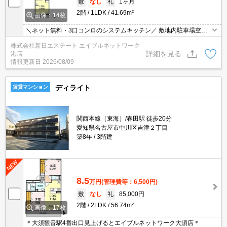
敷
なし
礼
1ヶ月
2階
1LDK
41.69m²
画像：14枚
＼ネット無料・3口コンロのシステムキッチン／ 敷地内駐車場空き
あり◎（月額5500円）
株式会社新日エステート エイブルネットワーク
詳細を見る
港店
情報更新日
2026/08/09
ディライト
賃貸マンション
関西本線（東海）/春田駅 徒歩20分
愛知県名古屋市中川区吉津２丁目
築8年
3階建
8.5
万円
(管理費等：6,500円)
敷
なし
礼
85,000円
2階
2LDK
56.74m²
画像：17枚
＊大須観音駅4番出口見上げるとエイブルネットワーク大須店＊