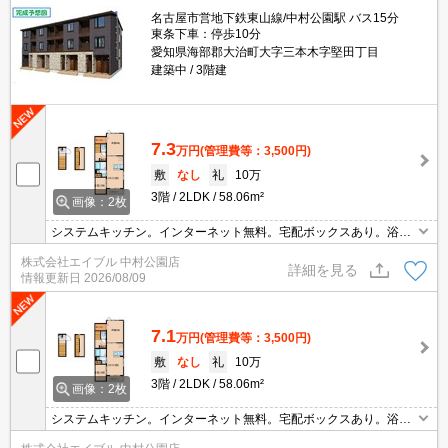
名古屋市営地下鉄東山線/中村公園駅 バス15分
東条下車：停歩10分
愛知県海部郡大治町大字三本木字堅田丁目
建築中
3階建
7.3
万円
(管理費等：3,500円)
敷
なし
礼
10万
3階
2LDK
58.06m²
画像：2枚
システムキッチン。インターネット無料。宅配ボックスあり。浴室
乾燥機、室内物干し付きで雨の日も安心です。
株式会社エイブル 中村公園店
詳細を見る
情報更新日
2026/08/09
7.1
万円
(管理費等：3,500円)
敷
なし
礼
10万
3階
2LDK
58.06m²
画像：2枚
システムキッチン。インターネット無料。宅配ボックスあり。浴室
乾燥機、室内物干し付きで雨の日も安心です。