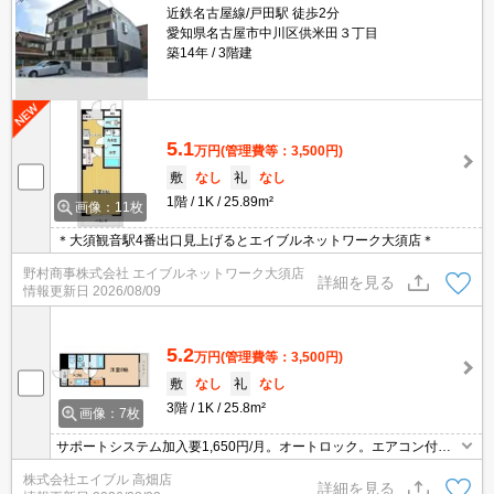
近鉄名古屋線/戸田駅 徒歩2分
愛知県名古屋市中川区供米田３丁目
築14年
3階建
5.1
万円
(管理費等：3,500円)
敷
なし
礼
なし
1階
1K
25.89m²
画像：11枚
＊大須観音駅4番出口見上げるとエイブルネットワーク大須店＊
野村商事株式会社 エイブルネットワーク大須店
詳細を見る
情報更新日
2026/08/09
5.2
万円
(管理費等：3,500円)
敷
なし
礼
なし
3階
1K
25.8m²
画像：7枚
サポートシステム加入要1,650円/月。オートロック。エアコン付
き。修繕負担金6万円。
株式会社エイブル 高畑店
詳細を見る