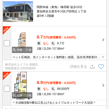
関西本線（東海）/春田駅 徒歩10分
愛知県名古屋市中川区戸田明正１丁目
築5年
2階建
8.7
万円
(管理費等：6,500円)
敷
なし
礼
8.7万
1階
2LDK
57.86m²
画像：21枚
ペット応相談。光インターネット無料使い放題。温水洗浄便座付
き。追焚給湯。浴室換気乾燥式。保証会社加入要(初回35,000円、月
株式会社エイブル 高畑店
額総支払額の1％+800円/月)。駐車場2台(縦列)で月11,000円。
詳細を見る
情報更新日
2026/08/09
8.9
万円
(管理費等：6,500円)
敷
なし
礼
89,000円
1階
2LDK
57.86m²
画像：12枚
＊大須観音駅4番出口見上げるとエイブルネットワーク大須店＊