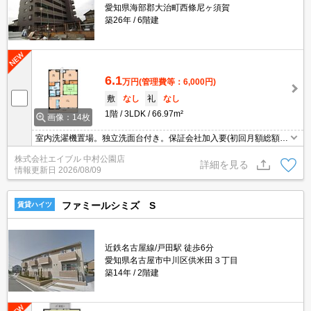
愛知県海部郡大治町西條尼ヶ須賀
築26年
6階建
6.1
万円
(管理費等：6,000円)
敷
なし
礼
なし
1階
3LDK
66.97m²
画像：14枚
室内洗濯機置場。独立洗面台付き。保証会社加入要(初回月額総額5
0%、月次月額総額1%)。違約金(12ヶ月未満 家賃2ヶ月、24ヶ月
株式会社エイブル 中村公園店
未満 家賃1ヶ月)。
詳細を見る
情報更新日
2026/08/09
ファミールシミズ S
賃貸ハイツ
近鉄名古屋線/戸田駅 徒歩6分
愛知県名古屋市中川区供米田３丁目
築14年
2階建