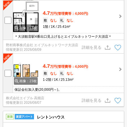
4.7
万円
(管理費等：4,000円)
敷
なし
礼
なし
1階
1K
25.41m²
画像：13枚
＊大須観音駅4番出口見上げるとエイブルネットワーク大須店＊
野村商事株式会社 エイブルネットワーク大須店
詳細を見る
情報更新日
2026/08/09
4.7
万円
(管理費等：4,000円)
敷
なし
礼
なし
1-2階
1K
25.13m²
画像：23枚
保証会社加入要(20,000円～)。
株式会社エイブル 高畑店
詳細を見る
情報更新日
2026/08/07
レントンハウス
新築
賃貸アパート