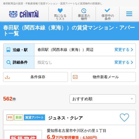
春田駅周辺の賃貸・不動産情報で賃貸マンション・賃貸アパートなど賃貸物件の部屋探し
お部屋を探す
気になる
最近見た
保存中の
リスト
物件
条件
沿線・駅から
春田駅（関西本線（東海））の賃貸マンション・アパー
住所から
ト一覧
家賃相場から
春田駅（関西本線（東海））周辺
変更する
沿線・駅
通勤通学時間から
詳細条件
指定なし
変更する
物件特集から
不動産会社から
条件保存
物件新着メール
TOP
562
件
ジュネス・クレア
PR
新築
賃貸アパート
愛知県名古屋市中川区かの里１丁目
6.9
万円
(管理費等：4,500円)