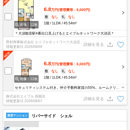
6.8
万円
(管理費等：6,000円)
敷
なし
礼
なし
1階
1LDK
45.54m²
画像：12枚
＊大須観音駅4番出口見上げるとエイブルネットワーク大須店＊
野村商事株式会社 エイブルネットワーク大須店
詳細を見る
情報更新日
2026/08/09
6.8
万円
(管理費等：6,000円)
敷
なし
礼
なし
1階
1LDK
45.54m²
画像：22枚
セキュリティシステム付き。仲介手数料家賃の55%。ルームクリー
ニング費60,500円。
株式会社エイブル 高畑店
詳細を見る
情報更新日
2026/08/07
リバーサイド シェル
賃貸マンション