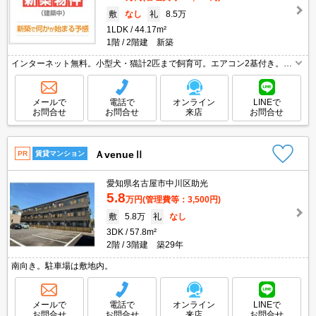
敷
なし
礼
8.5万
1LDK
44.17m²
1階
2階建 新築
インターネット無料。小型犬・猫計2匹まで飼育可。エアコン2基付き。宅
配ボックスあり。ウォークインクローゼット付き。室内物干しあり。サポ
ートシステム加入要1,980円/月。町会費月200円。
メールで
電話で
オンライン
LINEで
お問合せ
お問合せ
来店
お問合せ
ＡvenueⅡ
PR
賃貸マンション
愛知県名古屋市中川区助光
5.8
万円
(管理費等：3,500円)
敷
5.8万
礼
なし
3DK
57.8m²
2階
3階建 築29年
南向き。駐車場は敷地内。
メールで
電話で
オンライン
LINEで
お問合せ
お問合せ
来店
お問合せ