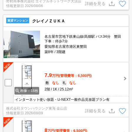
野村商事株式会社 エイブルネットワーク大須店
詳細を見る
情報更新日
2026/08/06
クレイノＺＵＫＡ
賃貸マンション
名古屋市営地下鉄東山線/高畑駅 バス34分 蟹田
下車：停歩7分
愛知県名古屋市港区東蟹田
築8年
3階建
7.9
万円
(管理費等：6,500円)
敷
なし
礼
なし
2階
1K
25.12m²
画像：18枚
インターネット使い放題・U-NEXT一般作品見放題プラン有
株式会社タウンハウジング東海 金山店
詳細を見る
情報更新日
2026/08/09
8
万円
(管理費等：6,500円)