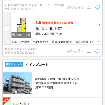
野村商事株式会社 エイブルネットワーク大須店
詳細を見る
情報更新日
2026/08/10
8.5
万円
(管理費等：6,500円)
敷
なし
礼
8.5万
2階
2LDK
56.74m²
画像：13枚
ICロック電池2,750円(契約時)。浴室換気乾燥式。保証会社要（初回
35,000円、月総額の1％＋800円/月）。インターネット無料。浴室
株式会社エイブル 高畑店
は1坪タイプ。駐車場2台(縦列)で月11,000円。
詳細を見る
情報更新日
2026/08/08
クインズコート
賃貸マンション
関西本線（東海）/春田駅 徒歩27分
愛知県名古屋市中川区吉津１丁目
築32年
3階建