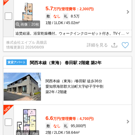
5.7
万円
(管理費等：2,300円)
敷
なし
礼
8.5万
1階
1LDK
45.02m²
画像：20枚
追焚給湯。浴室乾燥機付。ウォークインクローゼット付き。TVイン
ターホン付き。BS受信可。CATV受信可。町会費月300円。サポー
株式会社エイブル 高畑店
トシステム加入要1,980円/月。
詳細を見る
情報更新日
2026/08/09
関西本線（東海） 春田駅 2階建 築2年
賃貸アパート
関西本線（東海）/春田駅 徒歩36分
愛知県海部郡大治町大字砂子字中割
築2年
2階建
6.6
万円
(管理費等：4,700円)
敷
なし
礼
95,000円
2階
2LDK
58.64m²
画像：6枚