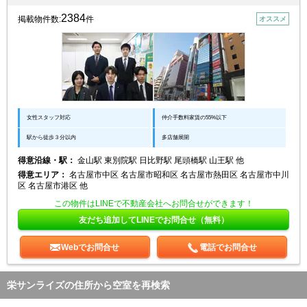
2384
掲載物件数:
件
オススメ
女性スタッフ対応
仲介手数料家賃の55%以下
駅から徒歩３分以内
多店舗展開
得意沿線・駅：
金山駅 東別院駅 日比野駅 尾頭橋駅 山王駅 他
得意エリア：
名古屋市中区 名古屋市昭和区 名古屋市熱田区 名古屋市中川
区 名古屋市港区 他
この物件はLINEで不動産会社へお問合せができます！
友だち追加してLINEでお問合せ（無料）
Webでお問合せ
電話でお問合せ
栄サンライズの住所から空室を再検索