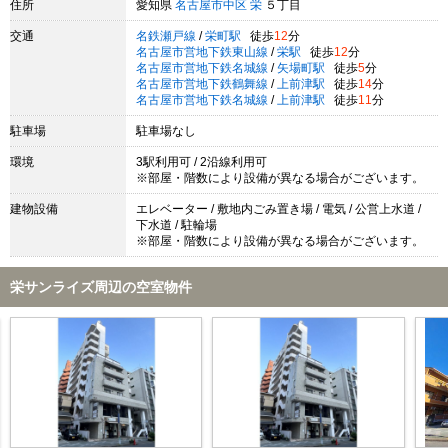
住所
愛知県
名古屋市中区
栄
５丁目
交通
名鉄瀬戸線
/
栄町駅
徒歩
12
分
名古屋市営地下鉄東山線
/
栄駅
徒歩
12
分
名古屋市営地下鉄名城線
/
矢場町駅
徒歩
5
分
名古屋市営地下鉄鶴舞線
/
上前津駅
徒歩
14
分
名古屋市営地下鉄名城線
/
上前津駅
徒歩
11
分
駐車場
駐車場なし
環境
3駅利用可 / 2沿線利用可
※部屋・階数により設備が異なる場合がございます。
建物設備
エレベーター / 敷地内ごみ置き場 / 電気 / 公営上水道 /
下水道 / 駐輪場
※部屋・階数により設備が異なる場合がございます。
栄サンライズ周辺の空室物件