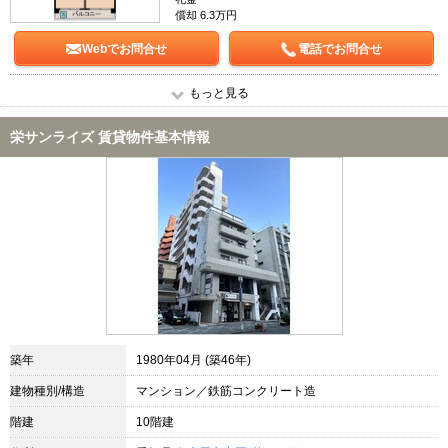
償却 6.3万円
Webでお問合せ
電話でお問合せ
もっと見る
栄サンライズ 賃貸物件基本情報
築年
1980年04月 (築46年)
建物種別/構造
マンション／鉄筋コンクリート造
階建
10階建