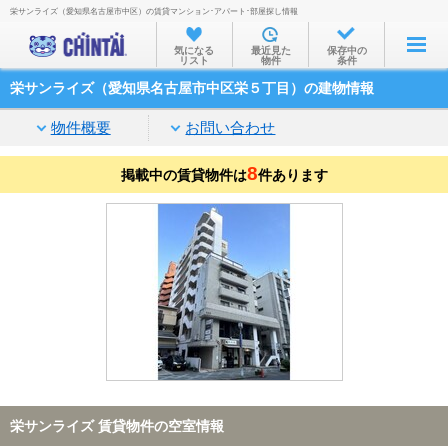
栄サンライズ（愛知県名古屋市中区）の賃貸マンション･アパート･部屋探し情報
お部屋を探す
気になる
最近見た
保存中の
リスト
物件
条件
沿線・駅から
栄サンライズ（愛知県名古屋市中区栄５丁目）の建物情報
住所から
物件概要
お問い合わせ
家賃相場から
8
掲載中の賃貸物件は
通勤通学時間から
件あります
物件特集から
不動産会社から
TOP
栄サンライズ 賃貸物件の空室情報