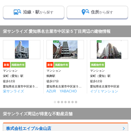
沿線・駅
住所
から探す
から探す
栄サンライズ 愛知県名古屋市中区栄５丁目周辺の建物情報
新着
掲載物件有
新着
掲載物件有
掲載物件有
マンション
マンション
マンション
栄町（愛知）駅
鶴舞駅
栄町（愛知）駅
徒歩12分
徒歩17分
徒歩12分
愛知県名古屋市中区栄５丁目
愛知県名古屋市中区栄５丁目
愛知県名古屋市中区栄
栄サンライズ
AZUR YABACHO
イヅミマンション
栄サンライズ周辺が得意な不動産店舗
株式会社エイブル金山店