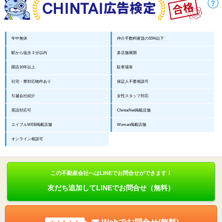
年中無休
仲介手数料家賃の55%以下
駅から徒歩３分以内
多店舗展開
開店10年以上
駐車場有
社宅・寮対応物件あり
保証人不要相談可
引越会社紹介
女性スタッフ対応
英語対応可
ChintaiNet掲載店舗
エイブルWEB掲載店舗
Woman掲載店舗
オンライン相談可
この不動産会社へはLINEでお問合せができます！
友だち追加してLINEでお問合せ（無料）