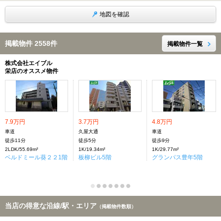
地図を確認
掲載物件 2558件
掲載物件一覧
株式会社エイブル
栄店のオススメ物件
7.9万円
3.7万円
4.8万円
車道
久屋大通
車道
徒歩11分
徒歩5分
徒歩9分
2LDK/55.69m²
1K/19.34m²
1K/29.77m²
ベルドミール葵２２1階
板柳ビル5階
グランパス豊年5階
当店の得意な沿線/駅・エリア
（掲載物件数順）