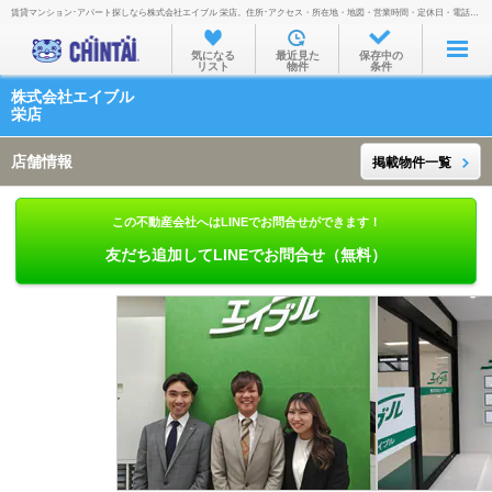
賃貸マンション･アパート探しなら株式会社エイブル 栄店。住所･アクセス・所在地・地図・営業時間・定休日・電話番号などを掲載。
お部屋を探す
気になる
最近見た
保存中の
リスト
物件
条件
沿線・駅から
株式会社エイブル
住所から
栄店
家賃相場から
店舗情報
掲載物件一覧
通勤通学時間から
この不動産会社へはLINEでお問合せができます！
物件特集から
友だち追加してLINEでお問合せ（無料）
不動産会社から
TOP