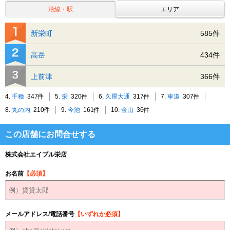
沿線・駅
エリア
新栄町
585件
高岳
434件
上前津
366件
4.
千種
347件
5.
栄
320件
6.
久屋大通
317件
7.
車道
307件
8.
丸の内
210件
9.
今池
161件
10.
金山
36件
この店舗にお問合せする
株式会社エイブル栄店
お名前
【必須】
メールアドレス/電話番号
【いずれか必須】