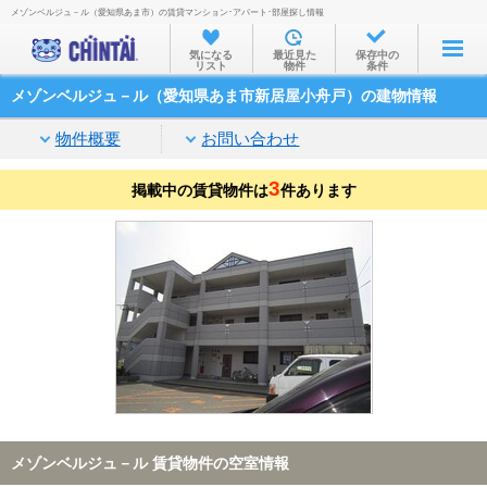
メゾンベルジュ－ル（愛知県あま市）の賃貸マンション･アパート･部屋探し情報
お部屋を探す
気になる
最近見た
保存中の
リスト
物件
条件
沿線・駅から
メゾンベルジュ－ル（愛知県あま市新居屋小舟戸）の建物情報
住所から
物件概要
お問い合わせ
家賃相場から
3
掲載中の賃貸物件は
通勤通学時間から
件あります
物件特集から
不動産会社から
TOP
メゾンベルジュ－ル 賃貸物件の空室情報