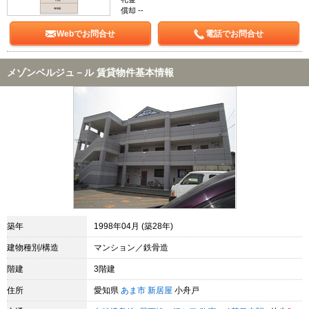
償却 --
Webでお問合せ
電話でお問合せ
メゾンベルジュ－ル 賃貸物件基本情報
築年
1998年04月 (築28年)
建物種別/構造
マンション／鉄骨造
階建
3階建
住所
愛知県
あま市
新居屋
小舟戸