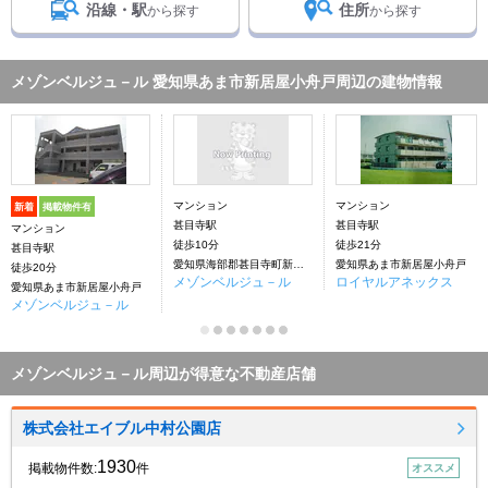
沿線・駅
住所
から探す
から探す
メゾンベルジュ－ル 愛知県あま市新居屋小舟戸周辺の建物情報
マンション
マンション
新着
掲載物件有
甚目寺駅
甚目寺駅
マンション
徒歩10分
徒歩21分
甚目寺駅
愛知県海部郡甚目寺町新居屋小舟戸
愛知県あま市新居屋小舟戸
徒歩20分
メゾンベルジュ－ル
ロイヤルアネックス
愛知県あま市新居屋小舟戸
メゾンベルジュ－ル
メゾンベルジュ－ル周辺が得意な不動産店舗
株式会社エイブル中村公園店
1930
掲載物件数:
件
オススメ