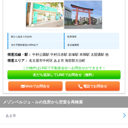
駅から徒歩３分以内
駐車場有
仲介手数料家賃の55%以下
多店舗展開
得意沿線・駅：
中村公園駅 中村日赤駅 岩塚駅 本陣駅 太閤通駅 他
得意エリア：
名古屋市中村区 あま市 海部郡大治町
この物件はLINEで不動産会社へお問合せができます！
友だち追加してLINEでお問合せ（無料）
Webでお問合せ
電話でお問合せ
メゾンベルジュ－ルの住所から空室を再検索
あま市