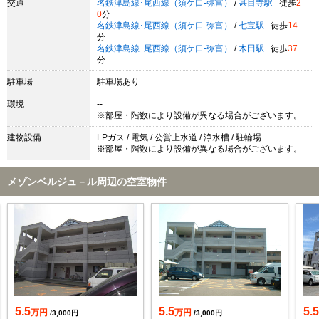
交通
名鉄津島線･尾西線（須ケ口-弥富）
/
甚目寺駅
徒歩
2
0
分
名鉄津島線･尾西線（須ケ口-弥富）
/
七宝駅
徒歩
14
分
名鉄津島線･尾西線（須ケ口-弥富）
/
木田駅
徒歩
37
分
駐車場
駐車場あり
環境
--
※部屋・階数により設備が異なる場合がございます。
建物設備
LPガス / 電気 / 公営上水道 / 浄水槽 / 駐輪場
※部屋・階数により設備が異なる場合がございます。
メゾンベルジュ－ル周辺の空室物件
5.5
5.5
5.
万円
万円
/3,000円
/3,000円