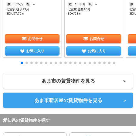
敷
8.25万
礼
--
敷
1.5ヶ月
礼
--
敷
七宝駅 徒歩13分
七宝駅 徒歩10分
七宝
3DK/57.75㎡
3DK/58㎡
3DK
お問合せ
お問合せ
お気に入り
お気に入り
あま市の賃貸物件を見る
＞
あま市新居屋の賃貸物件を見る
＞
愛知県の賃貸物件を探す