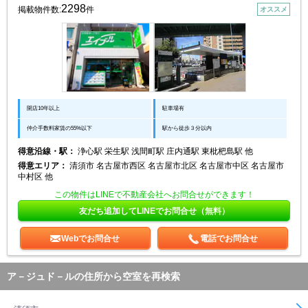
2298
掲載物件数:
件
オススメ
開店10年以上
駐車場有
仲介手数料家賃の55%以下
駅から徒歩３分以内
得意沿線・駅：
浄心駅 栄生駅 浅間町駅 庄内通駅 東枇杷島駅 他
得意エリア：
清須市 名古屋市西区 名古屋市北区 名古屋市中区 名古屋市
中村区 他
この物件はLINEで不動産会社へお問合せができます！
友だち追加してLINEでお問合せ（無料）
Webでお問合せ
電話でお問合せ
ア－ジュド－ルの住所から空室を再検索