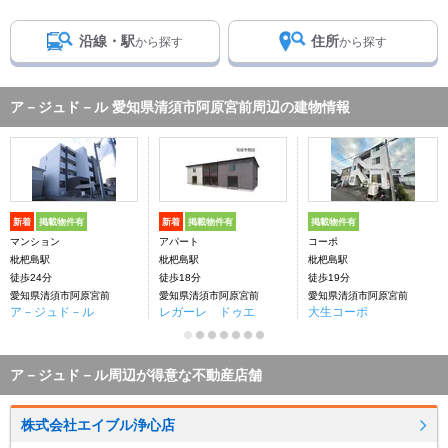
沿線・駅
住所
から探す
から探す
ア－ジュド－ル 愛知県清須市阿原宮前周辺の建物情報
新着
掲載物件有
新着
掲載物件有
掲載物件有
マンション
アパート
コーポ
枇杷島駅
枇杷島駅
枇杷島駅
徒歩24分
徒歩18分
徒歩19分
愛知県清須市阿原宮前
愛知県清須市阿原宮前
愛知県清須市阿原宮前
ア－ジュド－ル
レガーレ ドゥエ
大生コーポ
ア－ジュド－ル周辺が得意な不動産店舗
株式会社エイブル浄心店