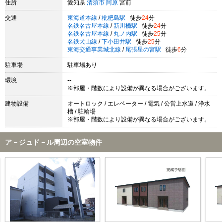
住所
愛知県
清須市
阿原
宮前
交通
東海道本線
/
枇杷島駅
徒歩
24
分
名鉄名古屋本線
/
新川橋駅
徒歩
24
分
名鉄名古屋本線
/
丸ノ内駅
徒歩
25
分
名鉄犬山線
/
下小田井駅
徒歩
25
分
東海交通事業城北線
/
尾張星の宮駅
徒歩
6
分
駐車場
駐車場あり
環境
--
※部屋・階数により設備が異なる場合がございます。
建物設備
オートロック / エレベーター / 電気 / 公営上水道 / 浄水
槽 / 駐輪場
※部屋・階数により設備が異なる場合がございます。
ア－ジュド－ル周辺の空室物件