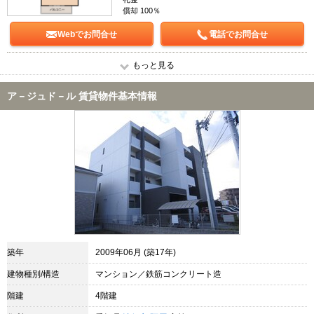
償却 100％
Webでお問合せ
電話でお問合せ
もっと見る
ア－ジュド－ル 賃貸物件基本情報
築年
2009年06月 (築17年)
建物種別/構造
マンション／鉄筋コンクリート造
階建
4階建