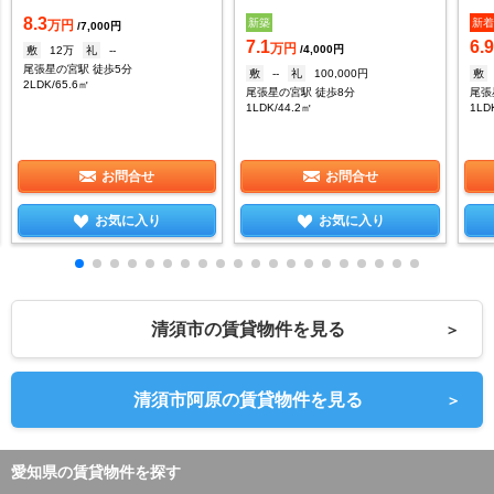
8.3
新築
新
万円
/7,000円
7.1
6.
万円
/4,000円
敷
12万
礼
--
尾張星の宮駅 徒歩5分
敷
--
礼
100,000円
敷
2LDK/65.6㎡
尾張星の宮駅 徒歩8分
尾張
1LDK/44.2㎡
1LD
お問合せ
お問合せ
お気に入り
お気に入り
清須市の賃貸物件を見る
＞
清須市阿原の賃貸物件を見る
＞
愛知県の賃貸物件を探す