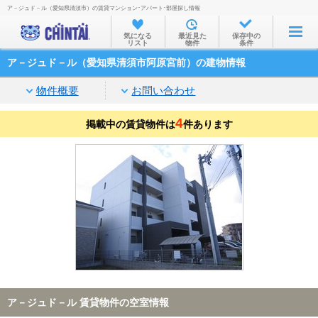
ア－ジュド－ル（愛知県清須市）の賃貸マンション･アパート･部屋探し情報
お部屋を探す
気になる
最近見た
保存中の
リスト
物件
条件
沿線・駅から
ア－ジュド－ル（愛知県清須市阿原宮前）の建物情報
住所から
物件概要
お問い合わせ
家賃相場から
4
掲載中の賃貸物件は
通勤通学時間から
件あります
物件特集から
不動産会社から
TOP
ア－ジュド－ル 賃貸物件の空室情報