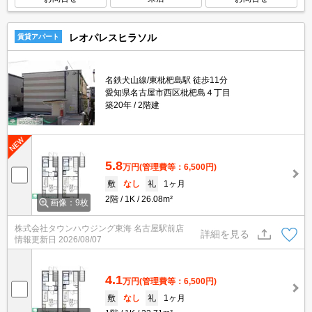
レオパレスヒラソル
賃貸アパート
名鉄犬山線/東枇杷島駅 徒歩11分
愛知県名古屋市西区枇杷島４丁目
築20年
2階建
5.8
万円
(管理費等：6,500円)
敷
なし
礼
1ヶ月
2階
1K
26.08m²
画像：9枚
株式会社タウンハウジング東海 名古屋駅前店
詳細を見る
情報更新日
2026/08/07
4.1
万円
(管理費等：6,500円)
敷
なし
礼
1ヶ月