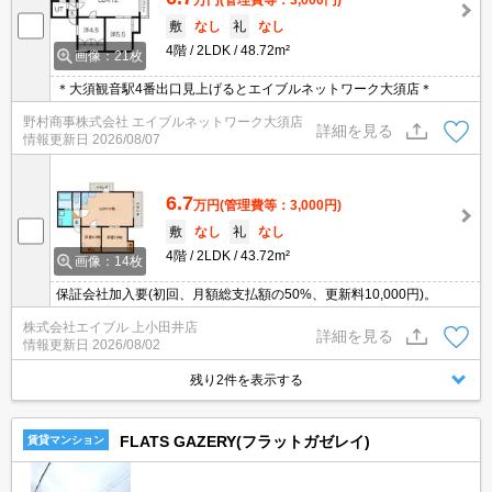
敷
なし
礼
なし
4階
2LDK
48.72m²
画像：21枚
＊大須観音駅4番出口見上げるとエイブルネットワーク大須店＊
野村商事株式会社 エイブルネットワーク大須店
詳細を見る
情報更新日
2026/08/07
6.7
万円
(管理費等：3,000円)
敷
なし
礼
なし
4階
2LDK
43.72m²
画像：14枚
保証会社加入要(初回、月額総支払額の50%、更新料10,000円)。
株式会社エイブル 上小田井店
詳細を見る
情報更新日
2026/08/02
残り2件を表示する
FLATS GAZERY(フラットガゼレイ)
賃貸マンション