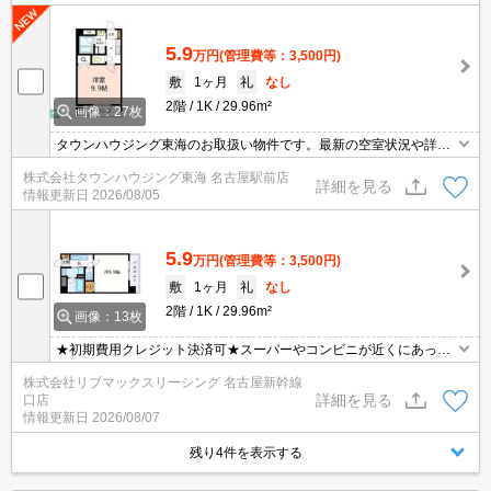
5.9
万円
(管理費等：3,500円)
敷
1ヶ月
礼
なし
2階
1K
29.96m²
画像：27枚
タウンハウジング東海のお取扱い物件です。最新の空室状況や詳細
などお気軽にお問い合わせください。
株式会社タウンハウジング東海 名古屋駅前店
詳細を見る
情報更新日
2026/08/05
5.9
万円
(管理費等：3,500円)
敷
1ヶ月
礼
なし
2階
1K
29.96m²
画像：13枚
★初期費用クレジット決済可★スーパーやコンビニが近くにあって
便利な立地です♪ オンライン内見・WEB契約等、ご来店なしでご契
株式会社リブマックスリーシング 名古屋新幹線
約可能です！
詳細を見る
口店
情報更新日
2026/08/07
残り4件を表示する