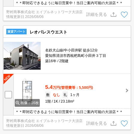
＊＊即対応できるように毎日営業中！当日ご案内可能の大須店＊＊
野村商事株式会社 エイブルネットワーク大須店
詳細を見る
情報更新日
2026/08/06
レオパレスウエスト
賃貸アパート
名鉄犬山線/中小田井駅 徒歩12分
愛知県清須市西枇杷島町小田井３丁目
築16年
2階建
5.4
万円
(管理費等：5,500円)
敷
なし
礼
1ヶ月
1階
1K
23.18m²
画像：16枚
＊＊即対応できるように毎日営業中！当日ご案内可能の大須店＊＊
野村商事株式会社 エイブルネットワーク大須店
詳細を見る
情報更新日
2026/08/06