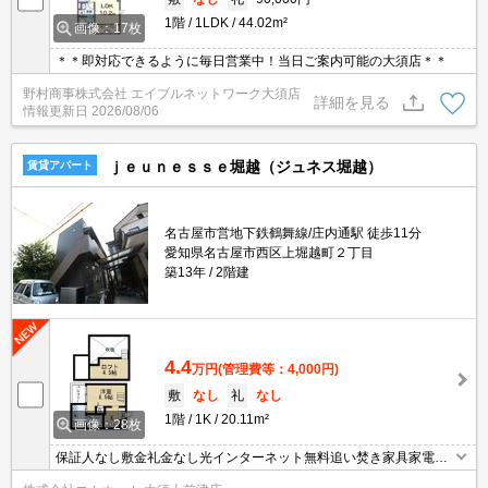
1階
1LDK
44.02m²
画像：17枚
＊＊即対応できるように毎日営業中！当日ご案内可能の大須店＊＊
野村商事株式会社 エイブルネットワーク大須店
詳細を見る
情報更新日
2026/08/06
ｊｅｕｎｅｓｓｅ堀越（ジュネス堀越）
賃貸アパート
名古屋市営地下鉄鶴舞線/庄内通駅 徒歩11分
愛知県名古屋市西区上堀越町２丁目
築13年
2階建
4.4
万円
(管理費等：4,000円)
敷
なし
礼
なし
1階
1K
20.11m²
画像：28枚
保証人なし敷金礼金なし光インターネット無料追い焚き家具家電用
意できます