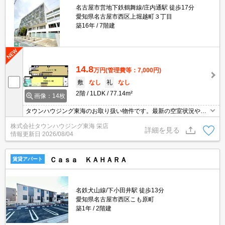
名古屋市営地下鉄鶴舞線/庄内通駅 徒歩17分
愛知県名古屋市西区上堀越町３丁目
築16年
7階建
14.8
万円
(管理費等：7,000円)
敷
なし
礼
なし
2階
1LDK
77.14m²
画像：14枚
タウンハウジング東海のお取り扱い物件です。最新の空室状況やの
詳細などお気軽にお問い合わせ下さい。
株式会社タウンハウジング東海 栄店
詳細を見る
情報更新日
2026/08/04
Ｃａｓａ ＫＡＨＡＲＡ
賃貸アパート
名鉄犬山線/下小田井駅 徒歩13分
愛知県名古屋市西区こも原町
築1年
2階建