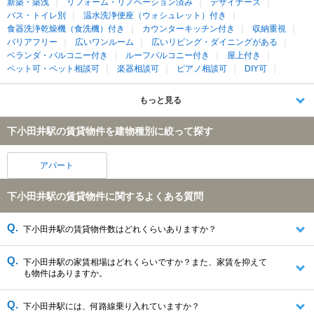
新築・築浅
リフォーム・リノベーション済み
デザイナーズ
バス・トイレ別
温水洗浄便座（ウォシュレット）付き
食器洗浄乾燥機（食洗機）付き
カウンターキッチン付き
収納重視
バリアフリー
広いワンルーム
広いリビング・ダイニングがある
ベランダ・バルコニー付き
ルーフバルコニー付き
屋上付き
ペット可・ペット相談可
楽器相談可
ピアノ相談可
DIY可
もっと見る
下小田井駅の賃貸物件を建物種別に絞って探す
アパート
下小田井駅の賃貸物件に関するよくある質問
下小田井駅の賃貸物件数はどれくらいありますか？
下小田井駅の家賃相場はどれくらいですか？また、家賃を抑えて
も物件はありますか。
下小田井駅には、何路線乗り入れていますか？