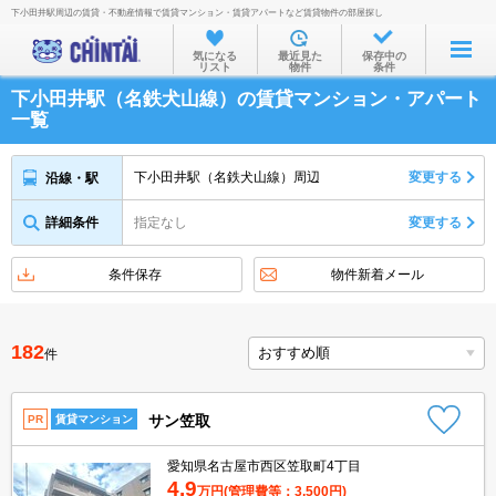
下小田井駅周辺の賃貸・不動産情報で賃貸マンション・賃貸アパートなど賃貸物件の部屋探し
お部屋を探す
気になる
最近見た
保存中の
リスト
物件
条件
沿線・駅から
下小田井駅（名鉄犬山線）の賃貸マンション・アパート
住所から
一覧
家賃相場から
下小田井駅（名鉄犬山線）周辺
変更する
沿線・駅
通勤通学時間から
詳細条件
指定なし
変更する
物件特集から
不動産会社から
条件保存
物件新着メール
TOP
182
件
サン笠取
PR
賃貸マンション
愛知県名古屋市西区笠取町4丁目
4.9
万円
(管理費等：3,500円)