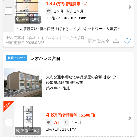
13.5
万円
(管理費等：--)
敷
1ヶ月
礼
1ヶ月
1-3階
3LDK
106.98m²
画像：16枚
＊大須観音駅4番出口見上げるとエイブルネットワーク大須店＊
野村商事株式会社 エイブルネットワーク大須店
詳細を見る
情報更新日
2026/08/06
レオパレス宮前
賃貸アパート
東海交通事業城北線/尾張星の宮駅 徒歩9分
愛知県清須市阿原宮前
築20年
2階建
4.8
万円
(管理費等：5,500円)
敷
なし
礼
1ヶ月
1階
1K
23.61m²
画像：19枚