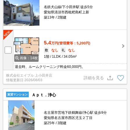
名鉄犬山線/下小田井駅 徒歩5分
愛知県清須市西枇杷島町上新
築13年
2階建
5.4
万円
(管理費等：5,200円)
敷
なし
礼
なし
1階
1LDK
34.05m²
画像：14枚
退去時、ルームクリーニング料金60,000円。
株式会社エイブル 上小田井店
詳細を見る
情報更新日
2026/08/03
Ａｐｔ．浄心
賃貸マンション
名古屋市営地下鉄鶴舞線/浄心駅 徒歩9分
愛知県名古屋市西区児玉２丁目
築25年
3階建