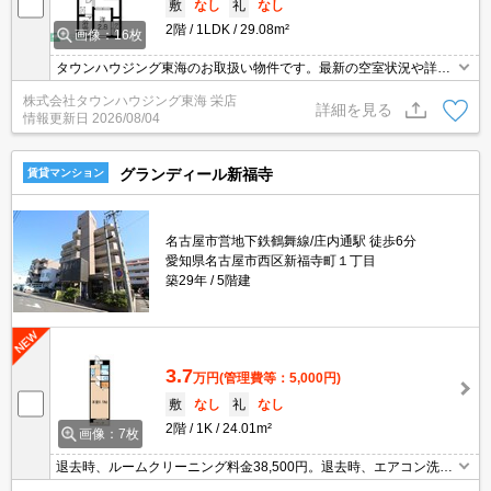
敷
なし
礼
なし
2階
1LDK
29.08m²
画像：16枚
タウンハウジング東海のお取扱い物件です。最新の空室状況や詳細
などお気軽にお問い合わせください。
株式会社タウンハウジング東海 栄店
詳細を見る
情報更新日
2026/08/04
グランディール新福寺
賃貸マンション
名古屋市営地下鉄鶴舞線/庄内通駅 徒歩6分
愛知県名古屋市西区新福寺町１丁目
築29年
5階建
3.7
万円
(管理費等：5,000円)
敷
なし
礼
なし
2階
1K
24.01m²
画像：7枚
退去時、ルームクリーニング料金38,500円。退去時、エアコン洗浄
代11,000円。