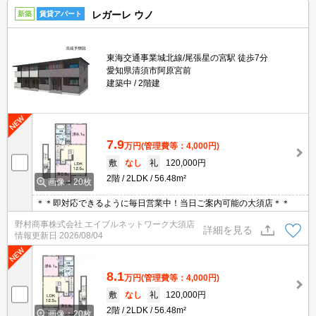
レガーレ ウノ
新築
賃貸アパート
東海交通事業城北線/尾張星の宮駅 徒歩7分
愛知県清須市阿原宮前
建築中
2階建
7.9
万円
(管理費等：4,000円)
敷
なし
礼
120,000円
2階
2LDK
56.48m²
画像：20枚
＊＊即対応できるように毎日営業中！当日ご案内可能の大須店＊＊
野村商事株式会社 エイブルネットワーク大須店
詳細を見る
情報更新日
2026/08/04
8.1
万円
(管理費等：4,000円)
敷
なし
礼
120,000円
2階
2LDK
56.48m²
画像：20枚