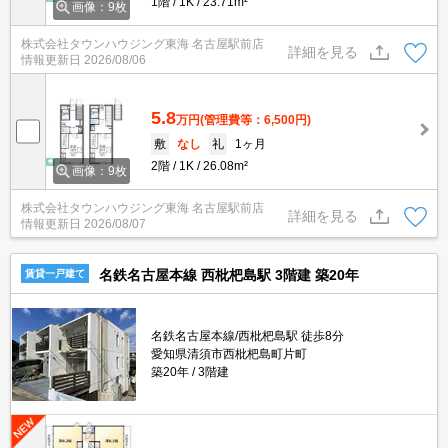
1階
1K
23.71m²
画像：9枚
株式会社タウンハウジング東海 名古屋駅前店
詳細を見る
情報更新日
2026/08/06
5.8
万円
(管理費等：6,500円)
敷
なし
礼
1ヶ月
2階
1K
26.08m²
画像：9枚
株式会社タウンハウジング東海 名古屋駅前店
詳細を見る
情報更新日
2026/08/07
名鉄名古屋本線 西枇杷島駅 3階建 築20年
賃貸一戸建て
名鉄名古屋本線/西枇杷島駅 徒歩8分
愛知県清須市西枇杷島町片町
築20年
3階建