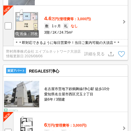
4.6
万円
(管理費等：3,000円)
敷
1ヶ月
礼
なし
3階
1K
24.75m²
画像：35枚
＊＊即対応できるように毎日営業中！当日ご案内可能の大須店＊＊
野村商事株式会社 エイブルネットワーク大須店
詳細を見る
情報更新日
2026/08/06
REGALEST浄心
賃貸アパート
名古屋市営地下鉄鶴舞線/浄心駅 徒歩10分
愛知県名古屋市西区児玉２丁目
築6年
3階建
6
万円
(管理費等：3,000円)