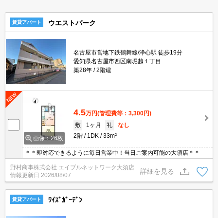
ウエストパーク
賃貸アパート
名古屋市営地下鉄鶴舞線/浄心駅 徒歩19分
愛知県名古屋市西区南堀越１丁目
築28年
2階建
4.5
万円
(管理費等：3,300円)
敷
1ヶ月
礼
なし
2階
1DK
33m²
画像：26枚
＊＊即対応できるように毎日営業中！当日ご案内可能の大須店＊＊
野村商事株式会社 エイブルネットワーク大須店
詳細を見る
情報更新日
2026/08/07
ﾜｲｽﾞｶﾞｰﾃﾞﾝ
賃貸アパート