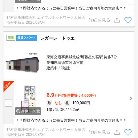
＊＊即対応できるように毎日営業中！当日ご案内可能の大須店＊＊
野村商事株式会社 エイブルネットワーク大須店
詳細を見る
情報更新日
2026/08/04
レガーレ ドゥエ
新築
賃貸アパート
東海交通事業城北線/尾張星の宮駅 徒歩7分
愛知県清須市阿原宮前
建築中
2階建
6.9
万円
(管理費等：4,000円)
敷
なし
礼
100,000円
1階
1LDK
44.2m²
画像：20枚
＊＊即対応できるように毎日営業中！当日ご案内可能の大須店＊＊
野村商事株式会社 エイブルネットワーク大須店
詳細を見る
情報更新日
2026/08/04