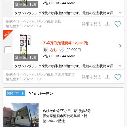
2階
1LDK
44.66m²
画像：15枚
タウンハウジング東海のお取扱い物件です。最新の空室状況や詳細
などお気軽にお問い合わせください。
株式会社タウンハウジング東海 栄店
詳細を見る
情報更新日
2026/08/04
7.4
万円
(管理費等：2,900円)
敷
なし
礼
90,000円
2階
1LDK
44.66m²
画像：15枚
タウンハウジング東海のお取扱い物件です。最新の空室状況や詳細
などお気軽にお問い合わせください。
株式会社タウンハウジング東海 名古屋駅前店
詳細を見る
情報更新日
2026/08/07
Ｙ’ｓガーデン
賃貸アパート
名鉄犬山線/下小田井駅 徒歩3分
愛知県清須市西枇杷島町上新
築13年
2階建