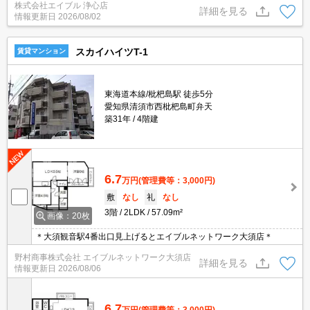
株式会社エイブル 浄心店
詳細を見る
情報更新日
2026/08/02
スカイハイツT-1
賃貸マンション
東海道本線/枇杷島駅 徒歩5分
愛知県清須市西枇杷島町弁天
築31年
4階建
6.7
万円
(管理費等：3,000円)
敷
なし
礼
なし
3階
2LDK
57.09m²
画像：20枚
＊大須観音駅4番出口見上げるとエイブルネットワーク大須店＊
野村商事株式会社 エイブルネットワーク大須店
詳細を見る
情報更新日
2026/08/06
6.7
万円
(管理費等：3,000円)