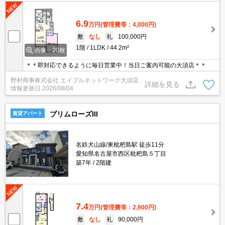
6.9
万円
(管理費等：4,000円)
敷
なし
礼
100,000円
1階
1LDK
44.2m²
画像：20枚
＊＊即対応できるように毎日営業中！当日ご案内可能の大須店＊＊
野村商事株式会社 エイブルネットワーク大須店
詳細を見る
情報更新日
2026/08/04
プリムローズIII
賃貸アパート
名鉄犬山線/東枇杷島駅 徒歩11分
愛知県名古屋市西区枇杷島５丁目
築7年
2階建
7.4
万円
(管理費等：2,900円)
敷
なし
礼
90,000円