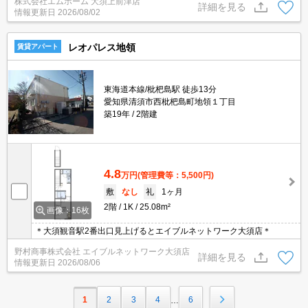
株式会社エムホーム 大須上前津店
詳細を見る
情報更新日
2026/08/02
レオパレス地領
賃貸アパート
東海道本線/枇杷島駅 徒歩13分
愛知県清須市西枇杷島町地領１丁目
築19年
2階建
4.8
万円
(管理費等：5,500円)
敷
なし
礼
1ヶ月
2階
1K
25.08m²
画像：16枚
＊大須観音駅2番出口見上げるとエイブルネットワーク大須店＊
野村商事株式会社 エイブルネットワーク大須店
詳細を見る
情報更新日
2026/08/06
1
2
3
4
6
…