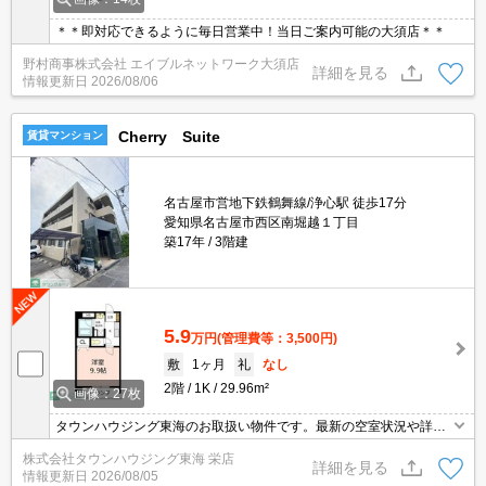
＊＊即対応できるように毎日営業中！当日ご案内可能の大須店＊＊
野村商事株式会社 エイブルネットワーク大須店
詳細を見る
情報更新日
2026/08/06
Cherry Suite
賃貸マンション
名古屋市営地下鉄鶴舞線/浄心駅 徒歩17分
愛知県名古屋市西区南堀越１丁目
築17年
3階建
5.9
万円
(管理費等：3,500円)
敷
1ヶ月
礼
なし
2階
1K
29.96m²
画像：27枚
タウンハウジング東海のお取扱い物件です。最新の空室状況や詳細
などお気軽にお問い合わせください。
株式会社タウンハウジング東海 栄店
詳細を見る
情報更新日
2026/08/05