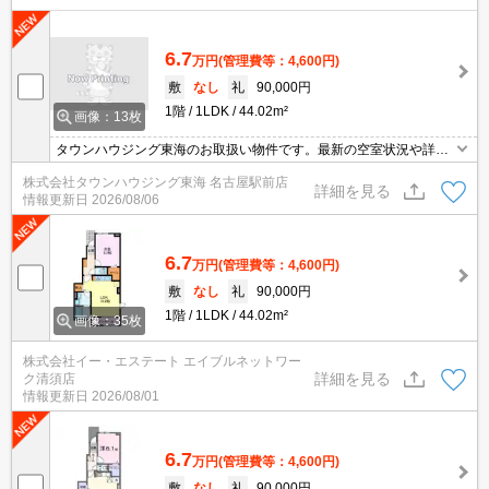
6.7
万円
(管理費等：4,600円)
敷
なし
礼
90,000円
1階
1LDK
44.02m²
画像：13枚
タウンハウジング東海のお取扱い物件です。最新の空室状況や詳細
などお気軽にお問い合わせください。
株式会社タウンハウジング東海 名古屋駅前店
詳細を見る
情報更新日
2026/08/06
6.7
万円
(管理費等：4,600円)
敷
なし
礼
90,000円
1階
1LDK
44.02m²
画像：35枚
株式会社イー・エステート エイブルネットワー
詳細を見る
ク清須店
情報更新日
2026/08/01
6.7
万円
(管理費等：4,600円)
敷
なし
礼
90,000円