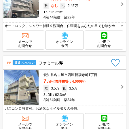
敷
なし
礼
2.45万
1K
26.35m²
4階
4階建 築22年
オートロック。シャワー付独立洗面台。住環境をあなたの目でお確かめ下
さい。保証会社加入要(1万円:プラン一例)。
メールで
オンライン
LINEで
お問合せ
来店
お問合せ
ファミール寿
PR
賃貸マンション
愛知県名古屋市西区新福寺町1丁目
7
万円
(管理費等：4,000円)
敷
3.5万
礼
3.5万
3LDK
62.3m²
3階
4階建 築34年
ガスコンロ設置可。お洒落なタイル張りの外観。
メールで
オンライン
LINEで
お問合せ
来店
お問合せ