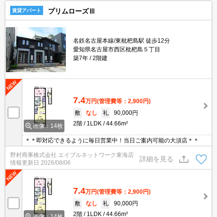
プリムローズⅢ
賃貸アパート
名鉄名古屋本線/東枇杷島駅 徒歩12分
愛知県名古屋市西区枇杷島５丁目
築7年
2階建
7.4
万円
(管理費等：2,900円)
敷
なし
礼
90,000円
2階
1LDK
44.66m²
画像：14枚
＊＊即対応できるように毎日営業中！当日ご案内可能の大須店＊＊
野村商事株式会社 エイブルネットワーク東海店
詳細を見る
情報更新日
2026/08/06
7.4
万円
(管理費等：2,900円)
敷
なし
礼
90,000円
2階
1LDK
44.66m²
画像：14枚