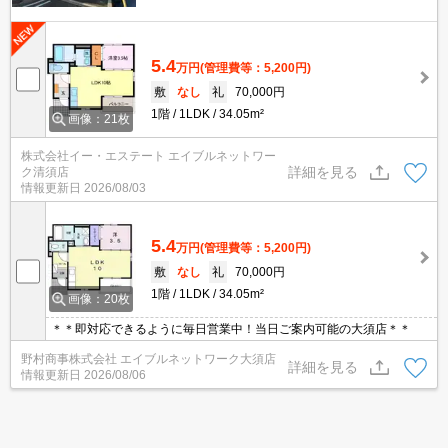
5.4
万円
(管理費等：5,200円)
敷
なし
礼
70,000円
1階
1LDK
34.05m²
画像：21枚
株式会社イー・エステート エイブルネットワー
詳細を見る
ク清須店
情報更新日
2026/08/03
5.4
万円
(管理費等：5,200円)
敷
なし
礼
70,000円
1階
1LDK
34.05m²
画像：20枚
＊＊即対応できるように毎日営業中！当日ご案内可能の大須店＊＊
野村商事株式会社 エイブルネットワーク大須店
詳細を見る
情報更新日
2026/08/06