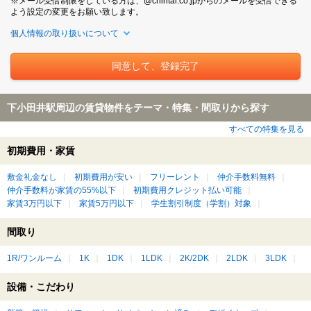
※メール受信制限をしている方は、@chintai.co.jpからのメールを受信できる
よう設定の変更をお願い致します。
個人情報の取り扱いについて
下小田井駅周辺の賃貸物件をテーマ・特集・間取りから探す
すべての特集を見る
初期費用・家賃
敷金礼金なし
初期費用が安い
フリーレント
仲介手数料無料
仲介手数料が家賃の55%以下
初期費用クレジット払い可能
家賃3万円以下
家賃5万円以下
学生割引制度（学割）対象
間取り
1R/ワンルーム
1K
1DK
1LDK
2K/2DK
2LDK
3LDK
設備・こだわり