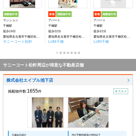
掲載物件有
新着
掲載物件有
新着
掲載物件有
マンション
アパート
アパート
千種駅
千種駅
千種駅
徒歩19分
徒歩22分
徒歩22分
愛知県名古屋市千種区松軒２丁目
愛知県名古屋市千種区松軒２丁目
愛知県名古屋市千種区松軒２丁目
サニーコート松軒
Loft4千種
Loft3千種
サニーコート松軒周辺が得意な不動産店舗
株式会社エイブル池下店
1655
掲載物件数:
件
オススメ
引越会社紹介
仲介手数料家賃の55%以下