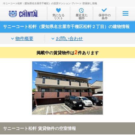
サニーコート松軒（愛知県名古屋市千種区）の賃貸マンション･アパート･部屋探し情報
お部屋を探す
気になる
最近見た
保存中の
リスト
物件
条件
沿線・駅から
サニーコート松軒（愛知県名古屋市千種区松軒２丁目）の建物情報
住所から
物件概要
お問い合わせ
家賃相場から
2
掲載中の賃貸物件は
通勤通学時間から
件あります
物件特集から
不動産会社から
TOP
サニーコート松軒 賃貸物件の空室情報