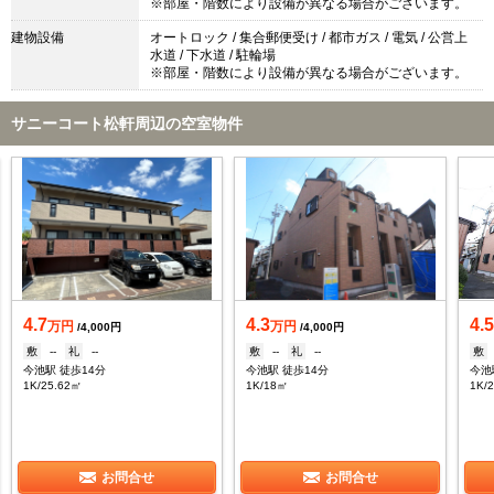
※部屋・階数により設備が異なる場合がございます。
建物設備
オートロック / 集合郵便受け / 都市ガス / 電気 / 公営上
水道 / 下水道 / 駐輪場
※部屋・階数により設備が異なる場合がございます。
サニーコート松軒周辺の空室物件
4.7
4.3
4.
万円
万円
/4,000円
/4,000円
敷
--
礼
--
敷
--
礼
--
敷
今池駅 徒歩14分
今池駅 徒歩14分
今池
1K/25.62㎡
1K/18㎡
1K/
お問合せ
お問合せ