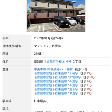
築年
2002年01月 (築24年)
建物種別/構造
マンション／鉄骨造
階建
2階建
住所
愛知県
名古屋市千種区
松軒
２丁目
交通
中央本線<中央西線>
/
千種駅
徒歩
19
分
名古屋市営地下鉄東山線
/
千種駅
徒歩
19
分
名古屋市営地下鉄名城線
/
大曽根駅
徒歩
20
分
名古屋市営地下鉄東山線
/
今池駅
徒歩
14
分
名古屋市営地下鉄桜通線
/
今池駅
徒歩
11
分
名古屋市営地下鉄東山線
/
池下駅
徒歩
18
分
名古屋市営地下鉄桜通線
/
車道駅
徒歩
19
分
駐車場
駐車場あり
環境
--