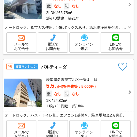
敷
なし
礼
なし
2LDK
63.75m²
2階
3階建 築21年
オートロック。都市ガス使用。宅配ボックスあり。温水洗浄便座付き。TV
インターホン付き。ウォークインクローゼット付き。エアコン付き。
メールで
電話で
オンライン
LINEで
お問合せ
お問合せ
来店
お問合せ
パルティ－ダ
PR
賃貸マンション
愛知県名古屋市北区平安１丁目
5.5
万円
(管理費等：5,000円)
敷
なし
礼
なし
1K
24.82m²
11階
11階建 築18年
オートロック。バス・トイレ別。エアコン1基付き。駐車場敷金2ヵ月分。
メールで
電話で
オンライン
LINEで
お問合せ
お問合せ
来店
お問合せ