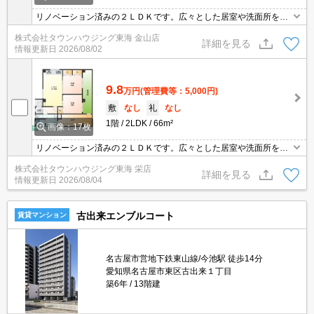
リノベーション済みの２ＬＤＫです。広々とした居室や洗面所をぜ
ひご覧ください！
株式会社タウンハウジング東海 金山店
詳細を見る
情報更新日
2026/08/02
9.8
万円
(管理費等：5,000円)
敷
なし
礼
なし
1階
2LDK
66m²
画像：17枚
リノベーション済みの２ＬＤＫです。広々とした居室や洗面所をぜ
ひご覧ください！
株式会社タウンハウジング東海 栄店
詳細を見る
情報更新日
2026/08/04
古出来エンブルコート
賃貸マンション
名古屋市営地下鉄東山線/今池駅 徒歩14分
愛知県名古屋市東区古出来１丁目
築6年
13階建