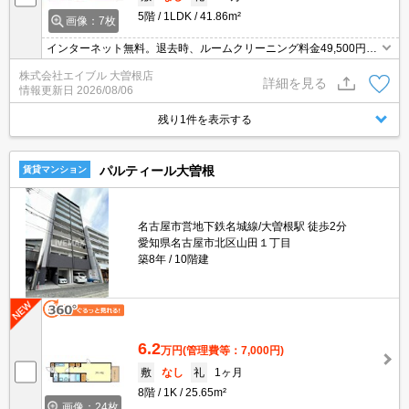
5階
1LDK
41.86m²
画像：7枚
インターネット無料。退去時、ルームクリーニング料金49,500円。
退去時、鍵交換27,500円。1年未満の解約時、違約金1ヶ月分発生。
株式会社エイブル 大曽根店
賃料口座引落手数料330円/月。
詳細を見る
情報更新日
2026/08/06
残り1件を表示する
パルティール大曽根
賃貸マンション
名古屋市営地下鉄名城線/大曽根駅 徒歩2分
愛知県名古屋市北区山田１丁目
築8年
10階建
6.2
万円
(管理費等：7,000円)
敷
なし
礼
1ヶ月
8階
1K
25.65m²
画像：24枚