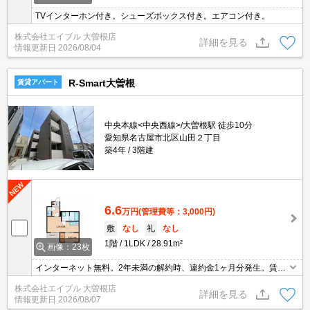
TVインターホン付き。シューズボックス付き。エアコン付き。
株式会社エイブル 大曽根店
詳細を見る
情報更新日
2026/08/04
R-Smart大曽根
賃貸アパート
中央本線<中央西線>/大曽根駅 徒歩10分
愛知県名古屋市北区山田２丁目
築4年
3階建
6.6
万円
(管理費等：3,000円)
敷
なし
礼
なし
1階
1LDK
28.91m²
画像：23枚
インターネット無料。2年未満の解約時、違約金1ヶ月分発生。賃料
口座引落手数料440円/月。
株式会社エイブル 大曽根店
詳細を見る
情報更新日
2026/08/07