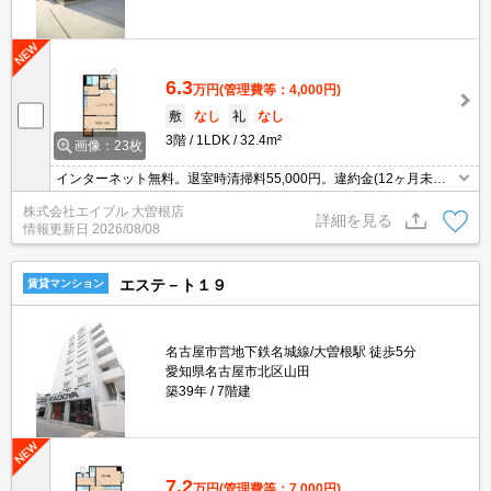
6.3
万円
(管理費等：4,000円)
敷
なし
礼
なし
3階
1LDK
32.4m²
画像：23枚
インターネット無料。退室時清掃料55,000円。違約金(12ヶ月未
満 家賃2ヶ月、24ヶ月未満 家賃1ヶ月)。
株式会社エイブル 大曽根店
詳細を見る
情報更新日
2026/08/08
エステ－ト１９
賃貸マンション
名古屋市営地下鉄名城線/大曽根駅 徒歩5分
愛知県名古屋市北区山田
築39年
7階建
7.2
万円
(管理費等：7,000円)