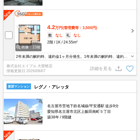
4.2
万円
(管理費等：3,500円)
敷
なし
礼
なし
2階
1K
24.55m²
画像：23枚
2年未満の解約時、違約金1ヶ月分発生。1年未満の解約時、違約金2
ヶ月分発生。
株式会社エイブル 大曽根店
詳細を見る
情報更新日
2026/08/07
レグノ・アレッタ
賃貸マンション
名古屋市営地下鉄名城線/平安通駅 徒歩9分
愛知県名古屋市北区上飯田南町５丁目
築38年
9階建