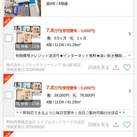
築9年
4階建
7.8
万円
(管理費等：5,000円)
敷
0.5ヶ月
礼
1ヶ月
4階
1LDK
41.29m²
画像：13枚
初期費用クレジット決済可★インターネット無料★追い炊き機能な
ど設備充実！カウンターキッチンタイプの1LDK♪スーパーやショッ
株式会社リブマックスリーシング 金山駅前店
ピング施設が徒歩圏内にあって便利な立地です！
詳細を見る
情報更新日
2026/08/08
7.8
万円
(管理費等：5,000円)
敷
39,000円
礼
78,000円
4階
1LDK
41.29m²
画像：15枚
＊＊即対応できるように毎日営業中！当日ご案内可能の大須店＊＊
野村商事株式会社 エイブルネットワーク大須店
詳細を見る
情報更新日
2026/08/06