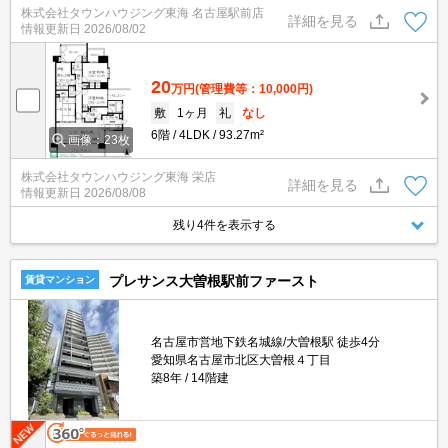
株式会社タウンハウジング東海 名古屋駅前店
詳細を見る
情報更新日
2026/08/02
20
万円
(管理費等：10,000円)
敷
1ヶ月
礼
なし
6階
4LDK
93.27m²
画像：23枚
株式会社タウンハウジング東海 栄店
詳細を見る
情報更新日
2026/08/08
残り4件を表示する
プレサンス大曽根駅前ファースト
賃貸マンション
名古屋市営地下鉄名城線/大曽根駅 徒歩4分
愛知県名古屋市北区大曽根４丁目
築8年
14階建