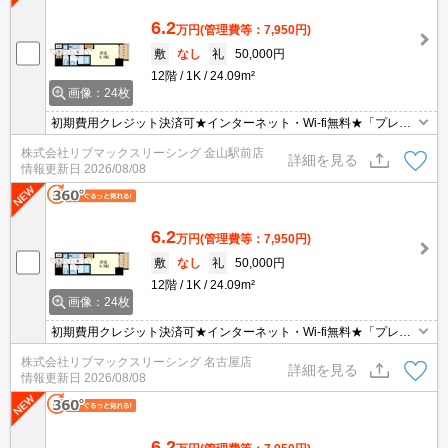
6.2
万円
(管理費等：7,950円)
敷
なし
礼
50,000円
12階
1K
24.09m²
画像：24枚
初期費用クレジット決済可★インターネット・Wi-fi無料★「プレサ
ンス」シリーズ分譲賃貸マンションです♪浴室乾燥や宅配BOX等、
株式会社リブマックスリーシング 金山駅前店
分譲ならではの設備が充実しています♪
詳細を見る
情報更新日
2026/08/08
6.2
万円
(管理費等：7,950円)
敷
なし
礼
50,000円
12階
1K
24.09m²
画像：24枚
初期費用クレジット決済可★インターネット・Wi-fi無料★「プレサ
ンス」シリーズ分譲賃貸マンションです♪浴室乾燥や宅配BOX等、
株式会社リブマックスリーシング 名古屋店
分譲ならではの設備が充実しています♪
詳細を見る
情報更新日
2026/08/08
6.2