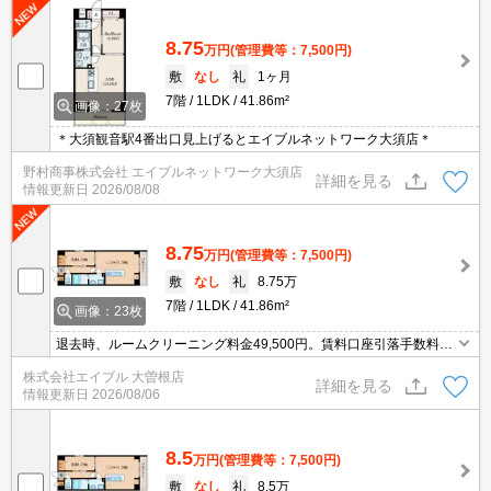
8.75
万円
(管理費等：7,500円)
敷
なし
礼
1ヶ月
7階
1LDK
41.86m²
画像：27枚
＊大須観音駅4番出口見上げるとエイブルネットワーク大須店＊
野村商事株式会社 エイブルネットワーク大須店
詳細を見る
情報更新日
2026/08/08
8.75
万円
(管理費等：7,500円)
敷
なし
礼
8.75万
7階
1LDK
41.86m²
画像：23枚
退去時、ルームクリーニング料金49,500円。賃料口座引落手数料33
0円/月。1年未満解約時、違約金家賃＋管理費の１ヶ月分。Wi-Fi無
株式会社エイブル 大曽根店
料。退去時、鍵交換27,500円。インターネット無料。
詳細を見る
情報更新日
2026/08/06
8.5
万円
(管理費等：7,500円)
敷
なし
礼
8.5万