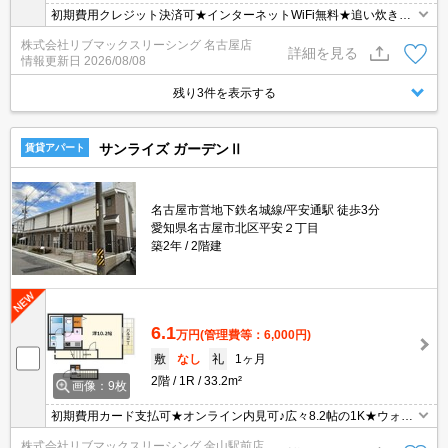
初期費用クレジット決済可★インターネットWiFi無料★追い炊き機
能など設備充実の１K♪スーパーやショッピング施設が徒歩圏内にあ
株式会社リブマックスリーシング 名古屋店
って便利な立地です！
詳細を見る
情報更新日
2026/08/08
残り3件を表示する
サンライズ ガーデンⅡ
賃貸アパート
名古屋市営地下鉄名城線/平安通駅 徒歩3分
愛知県名古屋市北区平安２丁目
築2年
2階建
6.1
万円
(管理費等：6,000円)
敷
なし
礼
1ヶ月
2階
1R
33.2m²
画像：9枚
初期費用カード支払可★オンライン内見可♪広々8.2帖の1K★ウォー
クインクローゼット付き
株式会社リブマックスリーシング 金山駅前店