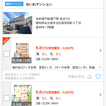
せいわマンション
賃貸マンション
名鉄瀬戸線/森下駅 徒歩7分
愛知県名古屋市北区東長田町４丁目
築48年
3階建
9.8
万円
(管理費等：5,000円)
敷
なし
礼
なし
1階
2LDK
66m²
画像：23枚
違約金(12ヶ月未満 家賃2ヶ月、24ヶ月未満 家賃1ヶ月)。駐輪場
登録料330円要。角部屋。3口ガスコンロ付。庭付き。
株式会社エイブル 大曽根店
詳細を見る
情報更新日
2026/08/08
9.8
万円
(管理費等：5,000円)
敷
なし
礼
なし
1階
2LDK
66m²
画像：17枚