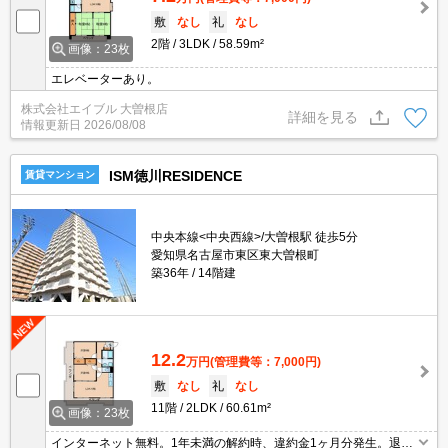
敷
なし
礼
なし
2階
3LDK
58.59m²
画像：23枚
エレベーターあり。
株式会社エイブル 大曽根店
詳細を見る
情報更新日
2026/08/08
ISM徳川RESIDENCE
賃貸マンション
中央本線<中央西線>/大曽根駅 徒歩5分
愛知県名古屋市東区東大曽根町
築36年
14階建
12.2
万円
(管理費等：7,000円)
敷
なし
礼
なし
11階
2LDK
60.61m²
画像：23枚
インターネット無料。1年未満の解約時、違約金1ヶ月分発生。退去