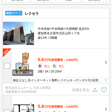
レクセラ
賃貸アパート
中央本線<中央西線>/大曽根駅 徒歩5分
愛知県名古屋市北区山田１丁目
築12年
2階建
5.6
万円
(管理費等：4,000円)
敷
なし
礼
なし
2階
1K
20.25m²
画像：33枚
保証人なし光インターネット無料システムキッチンガス2口浴室暖
房乾燥機ＴＶドアホン
株式会社エムホーム 大須上前津店
詳細を見る
情報更新日
2026/08/08
5.8
万円
(管理費等：4,000円)