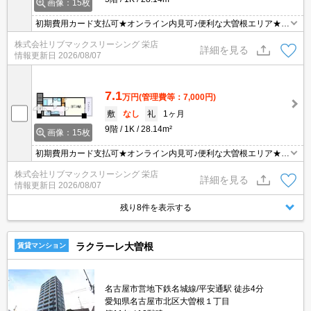
画像：15枚
初期費用カード支払可★オンライン内見可♪便利な大曽根エリア★7
帖の1K★ネット無料です
株式会社リブマックスリーシング 栄店
詳細を見る
情報更新日
2026/08/07
7.1
万円
(管理費等：7,000円)
敷
なし
礼
1ヶ月
9階
1K
28.14m²
画像：15枚
初期費用カード支払可★オンライン内見可♪便利な大曽根エリア★7
帖の1K★ネット無料です
株式会社リブマックスリーシング 栄店
詳細を見る
情報更新日
2026/08/07
残り8件を表示する
ラクラーレ大曽根
賃貸マンション
名古屋市営地下鉄名城線/平安通駅 徒歩4分
愛知県名古屋市北区大曽根１丁目