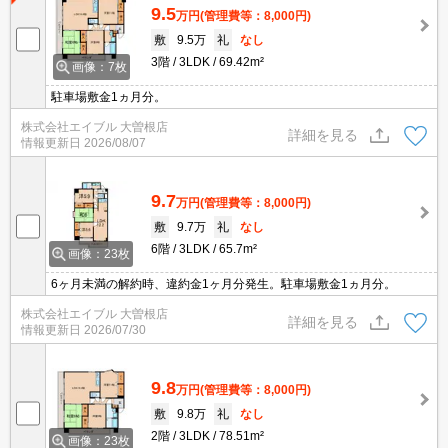
9.5
万円
(管理費等：8,000円)
敷
9.5万
礼
なし
3階
3LDK
69.42m²
画像：7枚
駐車場敷金1ヵ月分。
株式会社エイブル 大曽根店
詳細を見る
情報更新日
2026/08/07
9.7
万円
(管理費等：8,000円)
敷
9.7万
礼
なし
6階
3LDK
65.7m²
画像：23枚
6ヶ月未満の解約時、違約金1ヶ月分発生。駐車場敷金1ヵ月分。
株式会社エイブル 大曽根店
詳細を見る
情報更新日
2026/07/30
9.8
万円
(管理費等：8,000円)
敷
9.8万
礼
なし
2階
3LDK
78.51m²
画像：23枚