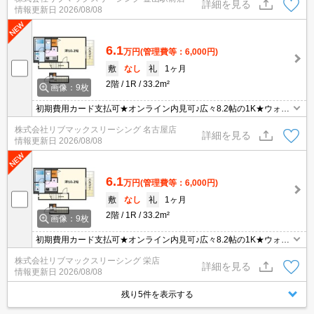
詳細を見る
情報更新日
2026/08/08
6.1
万円
(管理費等：6,000円)
敷
なし
礼
1ヶ月
2階
1R
33.2m²
画像：9枚
初期費用カード支払可★オンライン内見可♪広々8.2帖の1K★ウォー
クインクローゼット付き
株式会社リブマックスリーシング 名古屋店
詳細を見る
情報更新日
2026/08/08
6.1
万円
(管理費等：6,000円)
敷
なし
礼
1ヶ月
2階
1R
33.2m²
画像：9枚
初期費用カード支払可★オンライン内見可♪広々8.2帖の1K★ウォー
クインクローゼット付き
株式会社リブマックスリーシング 栄店
詳細を見る
情報更新日
2026/08/08
残り5件を表示する