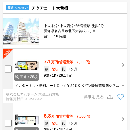
アクアコート大曽根
賃貸マンション
中央本線<中央西線>/大曽根駅 徒歩2分
愛知県名古屋市北区大曽根３丁目
築5年
10階建
7.1
万円
(管理費等：7,000円)
敷
なし
礼
1ヶ月
9階
1K
28.14m²
画像：28枚
インターネット無料オートロック宅配ＢＯＸ浴室暖房乾燥機システ
ムキッチン防犯カメラ
株式会社エムホーム 大須上前津店
詳細を見る
情報更新日
2026/08/08
6.8
万円
(管理費等：7,000円)
敷
なし
礼
1ヶ月
5階
1K
28.14m²