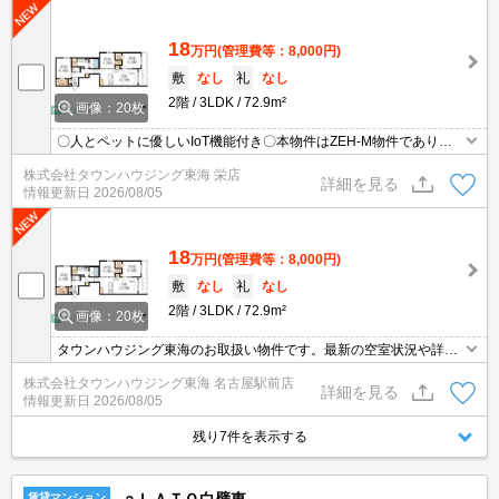
18
万円
(管理費等：8,000円)
敷
なし
礼
なし
2階
3LDK
72.9m²
画像：20枚
〇人とペットに優しいIoT機能付き〇本物件はZEH-M物件であり、
半年ごとのアンケート協力義務があります
株式会社タウンハウジング東海 栄店
詳細を見る
情報更新日
2026/08/05
18
万円
(管理費等：8,000円)
敷
なし
礼
なし
2階
3LDK
72.9m²
画像：20枚
タウンハウジング東海のお取扱い物件です。最新の空室状況や詳細
などお気軽にお問い合わせください。
株式会社タウンハウジング東海 名古屋駅前店
詳細を見る
情報更新日
2026/08/05
残り7件を表示する
賃貸マンション