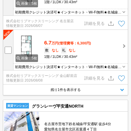
1階
1LDK
30.43m²
画像：5枚
初期費用クレジット決済可★インターネット・Wi-Fi無料★名城線
「平安通」駅徒歩圏内☆設備充実♪
株式会社リブマックスリーシング 名古屋店
詳細を見る
情報更新日
2026/08/07
6.7
万円
(管理費等：6,300円)
敷
なし
礼
なし
1階
1LDK
30.43m²
画像：5枚
初期費用クレジット決済可★インターネット・Wi-Fi無料★名城線
「平安通」駅徒歩圏内☆設備充実♪
株式会社リブマックスリーシング 金山駅前店
詳細を見る
情報更新日
2026/08/08
残り1件を表示する
グランレーヴ平安通NORTH
賃貸マンション
名古屋市営地下鉄名城線/平安通駅 徒歩4分
愛知県名古屋市北区若葉通４丁目