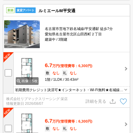
ルミエールM平安通
新築
賃貸アパート
名古屋市営地下鉄名城線/平安通駅 徒歩7分
愛知県名古屋市北区山田西町２丁目
建築中
3階建
6.7
万円
(管理費等：6,300円)
敷
なし
礼
なし
1階
1LDK
30.43m²
画像：5枚
初期費用クレジット決済可★インターネット・Wi-Fi無料★名城線
「平安通」駅徒歩圏内☆設備充実♪
株式会社リブマックスリーシング 栄店
詳細を見る
情報更新日
2026/08/07
6.7
万円
(管理費等：6,300円)
敷
なし
礼
なし