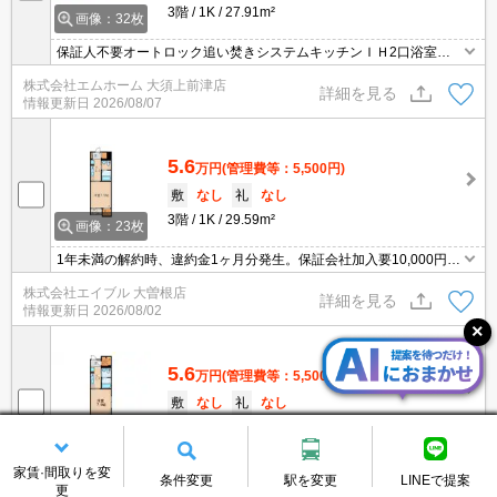
3階
1K
27.91m²
画像：32枚
保証人不要オートロック追い焚きシステムキッチンＩＨ2口浴室暖
房乾燥機ＴＶドアホン
株式会社エムホーム 大須上前津店
詳細を見る
情報更新日
2026/08/07
5.6
万円
(管理費等：5,500円)
敷
なし
礼
なし
3階
1K
29.59m²
画像：23枚
1年未満の解約時、違約金1ヶ月分発生。保証会社加入要10,000円/1
年。退室時清掃料56,000円。
株式会社エイブル 大曽根店
詳細を見る
情報更新日
2026/08/02
5.6
万円
(管理費等：5,500円)
敷
なし
礼
なし
2階
1K
30.31m²
画像：17枚
1年未満の解約時、違約金1ヶ月分発生。保証会社加入要10,000円/1
家賃·間取りを変
条件変更
駅を変更
LINEで提案
年。退室時清掃料56,000円。
更