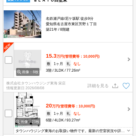
ａＬＡＴＯ白壁東
名鉄瀬戸線/尼ケ坂駅 徒歩9分
愛知県名古屋市東区芳野１丁目
築21年
8階建
15.3
万円
(管理費等：10,000円)
敷
1ヶ月
礼
なし
3階
3LDK
77.26m²
画像：8枚
株式会社タウンハウジング東海 栄店
詳細を見る
情報更新日
2026/08/08
20
万円
(管理費等：10,000円)
敷
1ヶ月
礼
なし
6階
4LDK
93.27m²
画像：23枚
タウンハウジング東海のお取扱い物件です。最新の空室状況や詳細
などお気軽にお問い合わせください。