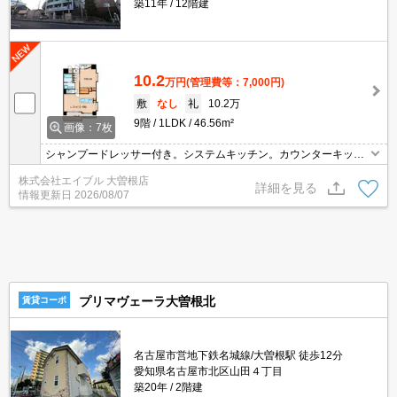
築11年
12階建
10.2
万円
(管理費等：7,000円)
敷
なし
礼
10.2万
9階
1LDK
46.56m²
画像：7枚
シャンプードレッサー付き。システムキッチン。カウンターキッチ
ン。追焚給湯。
株式会社エイブル 大曽根店
詳細を見る
情報更新日
2026/08/07
プリマヴェーラ大曽根北
賃貸コーポ
名古屋市営地下鉄名城線/大曽根駅 徒歩12分
愛知県名古屋市北区山田４丁目
築20年
2階建