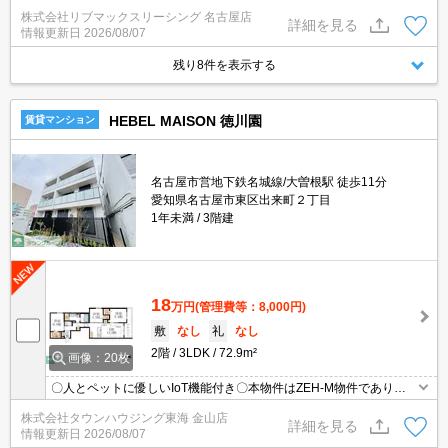
トWiFi無料★スーパーやショッピング施設が徒歩圏内にあって便利
株式会社リブマックスリーシング 名古屋店
な立地です！
詳細を見る
情報更新日
2026/08/07
残り8件を表示する
HEBEL MAISON 徳川園
賃貸マンション
名古屋市営地下鉄名城線/大曽根駅 徒歩11分
愛知県名古屋市東区出来町２丁目
1年未満
3階建
18
万円
(管理費等：8,000円)
敷
なし
礼
なし
2階
3LDK
72.9m²
画像：20枚
〇人とペットに優しいIoT機能付き〇本物件はZEH-M物件であり、
半年ごとのアンケート協力義務があります
株式会社タウンハウジング東海 金山店
詳細を見る
情報更新日
2026/08/07