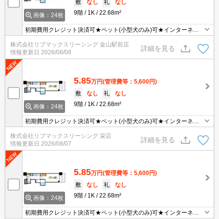
敷
なし
礼
なし
9階
1K
22.68m²
画像：24枚
初期費用クレジット決済可★ペット(小型犬のみ)可★インターネッ
トWiFi無料★スーパーやショッピング施設が徒歩圏内にあって便利
株式会社リブマックスリーシング 金山駅前店
な立地です！
詳細を見る
情報更新日
2026/08/08
5.85
万円
(管理費等：5,600円)
敷
なし
礼
なし
9階
1K
22.68m²
画像：24枚
初期費用クレジット決済可★ペット(小型犬のみ)可★インターネッ
トWiFi無料★スーパーやショッピング施設が徒歩圏内にあって便利
株式会社リブマックスリーシング 栄店
な立地です！
詳細を見る
情報更新日
2026/08/07
5.85
万円
(管理費等：5,600円)
敷
なし
礼
なし
9階
1K
22.68m²
画像：24枚
初期費用クレジット決済可★ペット(小型犬のみ)可★インターネッ