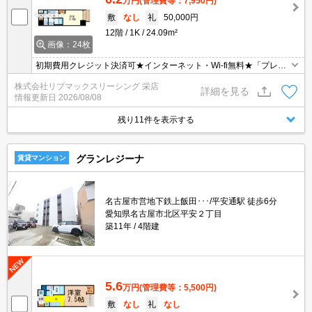
万円
(管理費等：7,950円)
敷
なし
礼
50,000円
12階
1K
24.09m²
画像：24枚
初期費用クレジット決済可★インターネット・Wi-fi無料★「プレサ
ンス」シリーズ分譲賃貸マンションです♪浴室乾燥や宅配BOX等、
株式会社リブマックスリーシング 栄店
分譲ならではの設備が充実しています♪
詳細を見る
情報更新日
2026/08/08
残り11件を表示する
グランレジーナ
賃貸マンション
名古屋市営地下鉄上飯田･･･/平安通駅 徒歩6分
愛知県名古屋市北区平安２丁目
築11年
4階建
5.6
万円
(管理費等：5,500円)
敷
なし
礼
なし