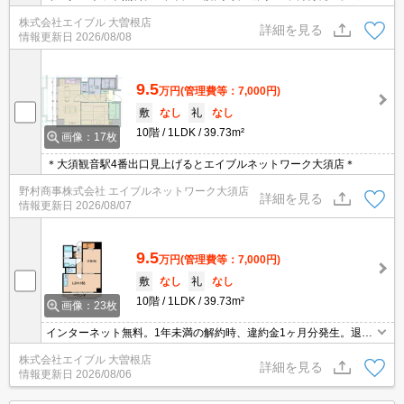
時、鍵交換27,500円。退室時清掃料55,000円。
株式会社エイブル 大曽根店
詳細を見る
情報更新日
2026/08/08
9.5
万円
(管理費等：7,000円)
敷
なし
礼
なし
10階
1LDK
39.73m²
画像：17枚
＊大須観音駅4番出口見上げるとエイブルネットワーク大須店＊
野村商事株式会社 エイブルネットワーク大須店
詳細を見る
情報更新日
2026/08/07
9.5
万円
(管理費等：7,000円)
敷
なし
礼
なし
10階
1LDK
39.73m²
画像：23枚
インターネット無料。1年未満の解約時、違約金1ヶ月分発生。退去
時、鍵交換27,500円。退室時清掃料55,000円。
株式会社エイブル 大曽根店
詳細を見る
情報更新日
2026/08/06