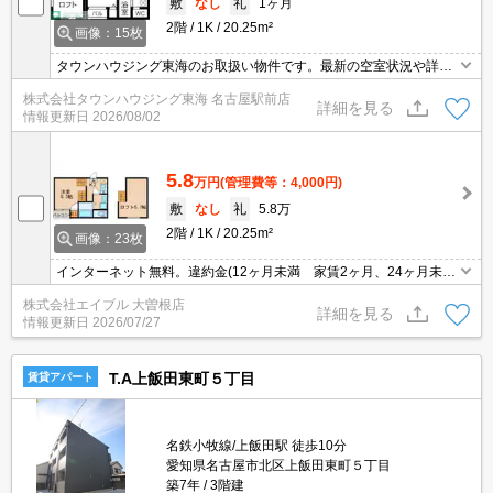
敷
なし
礼
1ヶ月
2階
1K
20.25m²
画像：15枚
タウンハウジング東海のお取扱い物件です。最新の空室状況や詳細
などお気軽にお問い合わせください。
株式会社タウンハウジング東海 名古屋駅前店
詳細を見る
情報更新日
2026/08/02
5.8
万円
(管理費等：4,000円)
敷
なし
礼
5.8万
2階
1K
20.25m²
画像：23枚
インターネット無料。違約金(12ヶ月未満 家賃2ヶ月、24ヶ月未
満 家賃1ヶ月)。退去時、エアコン洗浄代13,200円。
株式会社エイブル 大曽根店
詳細を見る
情報更新日
2026/07/27
T.A上飯田東町５丁目
賃貸アパート
名鉄小牧線/上飯田駅 徒歩10分
愛知県名古屋市北区上飯田東町５丁目
築7年
3階建