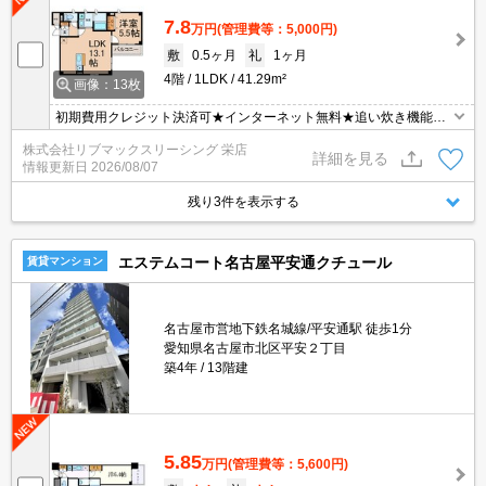
7.8
万円
(管理費等：5,000円)
敷
0.5ヶ月
礼
1ヶ月
4階
1LDK
41.29m²
画像：13枚
初期費用クレジット決済可★インターネット無料★追い炊き機能な
ど設備充実！カウンターキッチンタイプの1LDK♪スーパーやショッ
株式会社リブマックスリーシング 栄店
ピング施設が徒歩圏内にあって便利な立地です！
詳細を見る
情報更新日
2026/08/07
残り3件を表示する
エステムコート名古屋平安通クチュール
賃貸マンション
名古屋市営地下鉄名城線/平安通駅 徒歩1分
愛知県名古屋市北区平安２丁目
築4年
13階建
5.85
万円
(管理費等：5,600円)