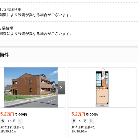
 / 2沿線利用可
階数により設備が異なる場合がございます。
/ 駐輪場
階数により設備が異なる場合がございます。
物件
5.2
5.2
万円
万円
/5,000円
/5,000円
敷
1ヶ月
礼
--
敷
5.2万
礼
--
新清洲駅 徒歩9分
新清洲駅 徒歩9分
1K/30.96㎡
1K/30.96㎡