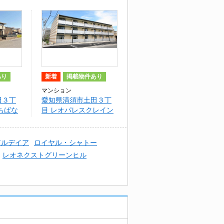
あり
新着
掲載物件あり
マンション
田３丁
愛知県清須市土田３丁
ちばな
目 レオパレスクレイン
Ⅱ
アルデイア
ロイヤル・シャトー
レオネクストグリーンヒル