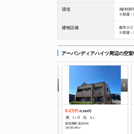
環境
3駅利用可
※部屋・
建物設備
都市ガス 
※部屋・
アーバンディアハイツ周辺の空室
.1
5.2
万円
万円
/5,500円
/5,000円
なし
礼
1ヶ月
敷
1ヶ月
礼
なし
清洲駅 徒歩11分
新清洲駅 徒歩9分
/29.27㎡
1K/30.96㎡