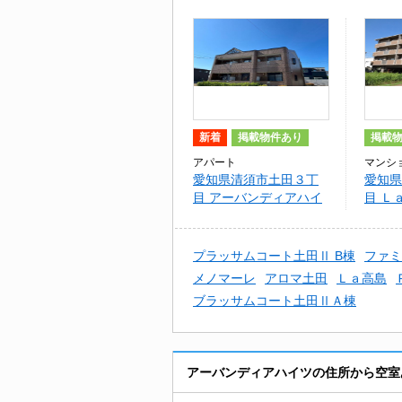
新着
掲載物件あり
掲載
アパート
マンシ
愛知県清須市土田３丁
愛知県
目 アーバンディアハイ
目 Ｌ
ツ
プラッサムコート土田Ⅱ B棟
ファミ
メノマーレ
アロマ土田
Ｌａ高島
ブラッサムコート土田ⅡＡ棟
アーバンディアハイツの住所から空室