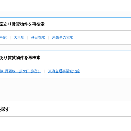
室あり賃貸物件を再検索
洲駅
大里駅
甚目寺駅
尾張星の宮駅
あり賃貸物件を再検索
線･尾西線（須ケ口-弥富）
東海交通事業城北線
探す