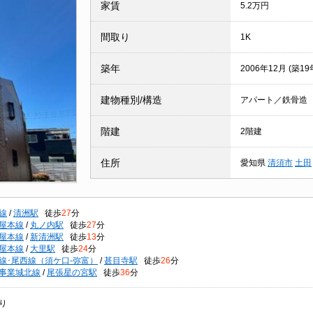
家賃
5.2万円
間取り
1K
築年
2006年12月 (築19
建物種別/構造
アパート／鉄骨造
階建
2階建
住所
愛知県
清須市
土田
線
/
清洲駅
徒歩
27
分
屋本線
/
丸ノ内駅
徒歩
27
分
屋本線
/
新清洲駅
徒歩
13
分
屋本線
/
大里駅
徒歩
24
分
線･尾西線（須ケ口-弥富）
/
甚目寺駅
徒歩
26
分
事業城北線
/
尾張星の宮駅
徒歩
36
分
り