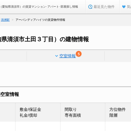
最近見た物件
気
（愛知県清須市）の賃貸マンション･アパート･部屋探し情報
清洲駅
アーバンディアハイツの賃貸物件情報
知県清須市土田３丁目）の建物情報
5
空室情報
の空室情報
敷金/保証金
間取り
方位物件
礼金/償却
専有面積
階層