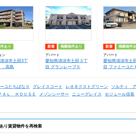
物件あり
新着
掲載物件あり
新着
掲載物件
ョン
アパート
アパート
清須市土田3丁
愛知県清須市土田３丁
愛知県清須市土
ａ．高島
目 グランレーブⅡ
目 ファミーユた
ーユたちばなⅡ
グレイスコート
レオネクストグリーン
ソルティ 
ＰＡＬ ＨＯＵＳＥ
メゾンシーサー
ニューグレイス
セジュール信長
あり賃貸物件を再検索