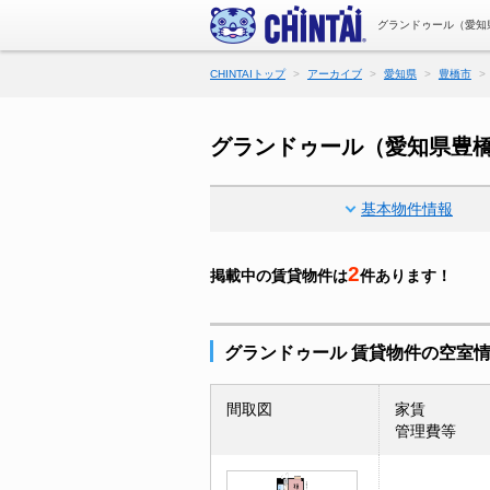
グランドゥール（愛知
CHINTAIトップ
アーカイブ
愛知県
豊橋市
グランドゥール（愛知県豊
基本物件情報
2
掲載中の賃貸物件は
件あります！
グランドゥール 賃貸物件の空室
間取図
家賃
管理費等