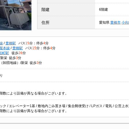
階建
6階建
住所
愛知県
豊橋市
小向
線
/
豊橋駅
バス
15
分：停歩
4
分
屋本線
/
豊橋駅
バス
15
分：停歩
4
分
船町駅
徒歩
26
分
/新栄 徒歩
3
分
（卸団地線）/新栄 徒歩
3
分
り
階数により設備が異なる場合がございます。
ク / エレベーター1基 / 敷地内ごみ置き場 / 集合郵便受け / LPガス / 電気 / 公営上水道
階数により設備が異なる場合がございます。