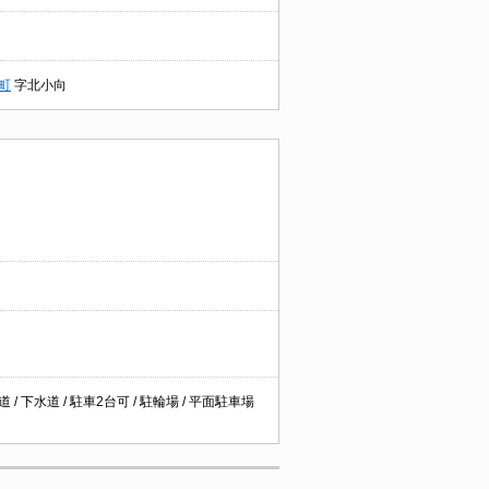
町
字北小向
 / 下水道 / 駐車2台可 / 駐輪場 / 平面駐車場