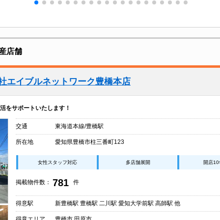
産店舗
会社エイブルネットワーク豊橋本店
活をサポートいたします！
交通
東海道本線/豊橋駅
所在地
愛知県豊橋市柱三番町123
女性スタッフ対応
多店舗展開
開店1
781
掲載物件数：
件
得意駅
新豊橋駅 豊橋駅 二川駅 愛知大学前駅 高師駅 他
得意エリア
豊橋市 田原市