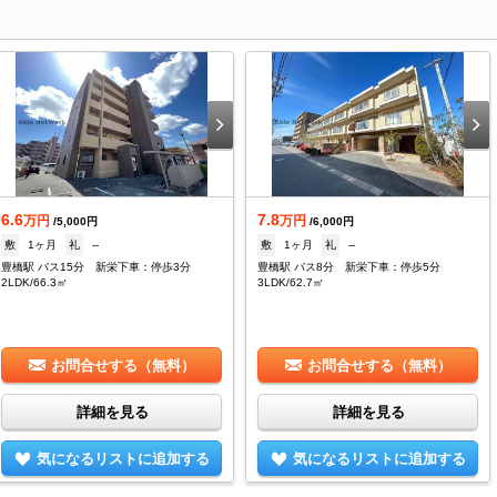
6.6
7.8
万円
万円
/5,000円
/6,000円
敷
1ヶ月
礼
--
敷
1ヶ月
礼
--
豊橋駅 バス15分 新栄下車：停歩3分
豊橋駅 バス8分 新栄下車：停歩5分
2LDK/66.3㎡
3LDK/62.7㎡
お問合せする（無料）
お問合せする（無料）
詳細を見る
詳細を見る
気になるリストに追加する
気になるリストに追加する