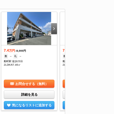
7.4
7.5
万円
万円
/4,000円
/4,000円
敷
--
礼
--
敷
--
礼
--
船町駅 徒歩23分
船町駅 徒歩23分
2LDK/67.46㎡
2LDK/67.46㎡
お問合せする（無料）
お問合せする（無料）
詳細を見る
詳細を見る
気になるリストに追加する
気になるリストに追加する