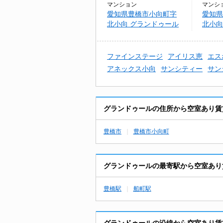
マンション
マンシ
愛知県豊橋市小向町字
愛知県
北小向 グランドゥール
北小向
ンPac
ファインステージ
アイリス恵
エス
アネックス小向
サンシティー
サン
グランドゥールの住所から空室あり賃
豊橋市
豊橋市小向町
グランドゥールの最寄駅から空室あり
豊橋駅
船町駅
グランドゥールの沿線から空室あり賃