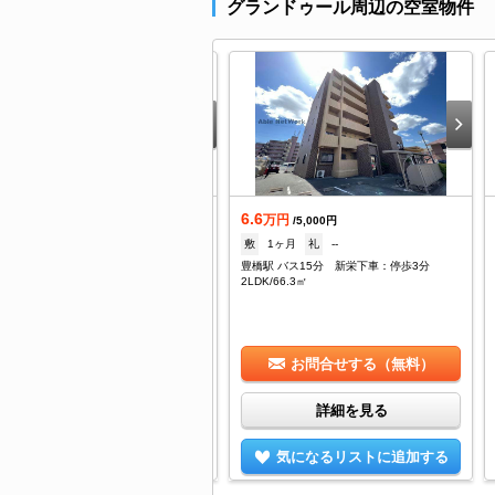
グランドゥール周辺の空室物件
.5
6.6
万円
万円
/3,000円
/5,000円
--
礼
--
敷
1ヶ月
礼
--
橋駅 バス15分 新栄下車：停歩1分
豊橋駅 バス15分 新栄下車：停歩3分
DK/44.55㎡
2LDK/66.3㎡
お問合せする（無料）
お問合せする（無料）
詳細を見る
詳細を見る
気になるリストに追加する
気になるリストに追加する