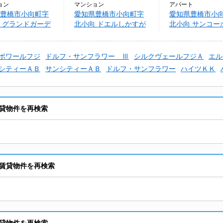
ョン
マンション
アパート
豊橋市小向町字
愛知県豊橋市小向町字
愛知県豊橋市小
 グランドガーデ
北小向 ドエルしかすが
北小向 サンコー
e
ポワールフジ
ドルフ・サンフラワー Ⅲ
シルクヴェールフジＡ
エル
シティーＡＢ
サンシティーＡＢ
ドルフ・サンフラワー
ハイツＫＫ
貸物件を再検索
賃貸物件を再検索
貸物件を再検索