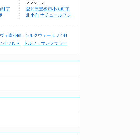
マンション
向町字
愛知県豊橋市小向町字
ポ
北小向 ナチュールフジ
ヴェ南小向
シルクヴェールフジB
ハイツＫＫ
ドルフ・サンフラワー