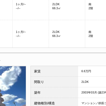
1ヶ月/--
2LDK
南
--/--
66.3㎡
2階
1ヶ月/--
2LDK
南
--/--
66.3㎡
2階
報
家賃
6.6万円
間取り
2LDK
築年
2003年03月 (築23
建物種別/構造
マンション／鉄筋