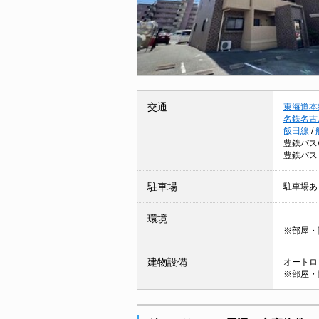
交通
東海道本
名鉄名古
飯田線
/
豊鉄バス
豊鉄バス
駐車場
駐車場あ
環境
--
※部屋・
建物設備
オートロッ
※部屋・