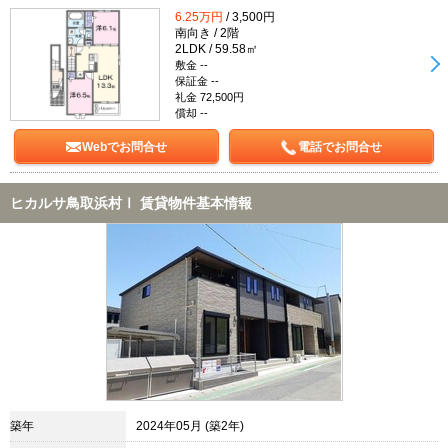
6.25万円
/ 3,500円
南向き / 2階
2LDK / 59.58㎡
敷金 --
保証金 --
礼金 72,500円
償却 --
Webでお問合せ
電話でお問合せ
ヒカルサ鳥取浜村Ⅰ 賃貸物件基本情報
築年
2024年05月 (築2年)