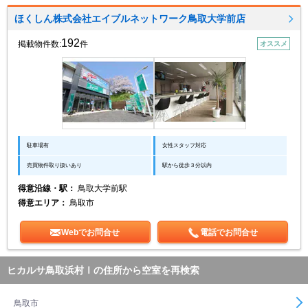
ほくしん株式会社エイブルネットワーク鳥取大学前店
192
掲載物件数:
件
オススメ
駐車場有
女性スタッフ対応
売買物件取り扱いあり
駅から徒歩３分以内
得意沿線・駅：
鳥取大学前駅
得意エリア：
鳥取市
Webでお問合せ
電話でお問合せ
ヒカルサ鳥取浜村Ⅰの住所から空室を再検索
鳥取市