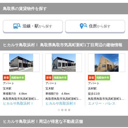
鳥取県の賃貸物件を探す
沿線・駅
住所
から探す
から探す
ヒカルサ鳥取浜村Ⅰ 鳥取県鳥取市気高町新町1丁目周辺の建物情報
新着
掲載物件有
新着
掲載物件有
新着
掲載物件有
アパート
アパート
アパート
宝木駅
宝木駅
浜村駅
車移動7分 4.6km
車移動7分 4.6km
徒歩11分
鳥取県鳥取市気高町新町1丁目
鳥取県鳥取市気高町新町1丁目
鳥取県鳥取市気高町新町1丁目
ヒカルサ鳥取浜村Ⅰ
ヒカルサ鳥取浜村Ⅱ
エメリー・パレス
ヒカルサ鳥取浜村Ⅰ周辺が得意な不動産店舗