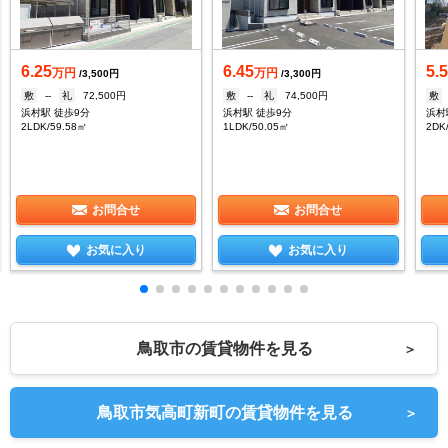
6.25
6.45
5.5
万円
万円
/3,500円
/3,300円
敷
--
礼
72,500円
敷
--
礼
74,500円
敷
浜村駅 徒歩9分
浜村駅 徒歩9分
浜村
2LDK/59.58㎡
1LDK/50.05㎡
2DK
お問合せ
お問合せ
お気に入り
お気に入り
鳥取市の賃貸物件を見る
＞
鳥取市気高町新町の賃貸物件を見る
＞