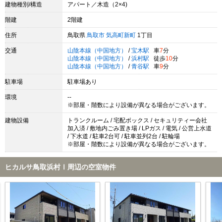
建物種別/構造
アパート／木造（2×4)
階建
2階建
住所
鳥取県
鳥取市
気高町新町
1丁目
交通
山陰本線（中国地方）
/
宝木駅
車
7
分
山陰本線（中国地方）
/
浜村駅
徒歩
10
分
山陰本線（中国地方）
/
青谷駅
車
9
分
駐車場
駐車場あり
環境
--
※部屋・階数により設備が異なる場合がございます。
建物設備
トランクルーム / 宅配ボックス / セキュリティー会社
加入済 / 敷地内ごみ置き場 / LPガス / 電気 / 公営上水道
/ 下水道 / 駐車2台可 / 駐車並列2台 / 駐輪場
※部屋・階数により設備が異なる場合がございます。
ヒカルサ鳥取浜村Ⅰ周辺の空室物件