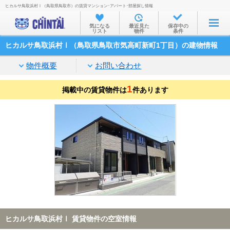
ヒカルサ鳥取浜村Ⅰ（鳥取県鳥取市）の賃貸マンション･アパート･部屋探し情報
お部屋を探す
気になる
最近見た
保存中の
リスト
物件
条件
沿線・駅から
ヒカルサ鳥取浜村Ⅰ（鳥取県鳥取市気高町新町1丁目）の建物情報
住所から
物件概要
お問い合わせ
家賃相場から
1
掲載中の賃貸物件は
通勤通学時間から
件あります
物件特集から
不動産会社から
TOP
ヒカルサ鳥取浜村Ⅰ 賃貸物件の空室情報