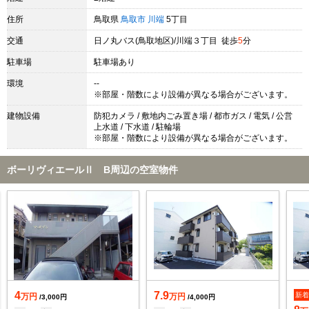
住所
鳥取県
鳥取市
川端
5丁目
交通
日ノ丸バス(鳥取地区)/川端３丁目 徒歩
5
分
駐車場
駐車場あり
環境
--
※部屋・階数により設備が異なる場合がございます。
建物設備
防犯カメラ / 敷地内ごみ置き場 / 都市ガス / 電気 / 公営
上水道 / 下水道 / 駐輪場
※部屋・階数により設備が異なる場合がございます。
ボーリヴィエールⅡ B周辺の空室物件
4
7.9
新
万円
万円
/3,000円
/4,000円