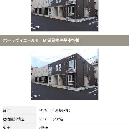
ボーリヴィエールⅡ B 賃貸物件基本情報
築年
2019年08月 (築7年)
建物種別/構造
アパート／木造
階建
2階建