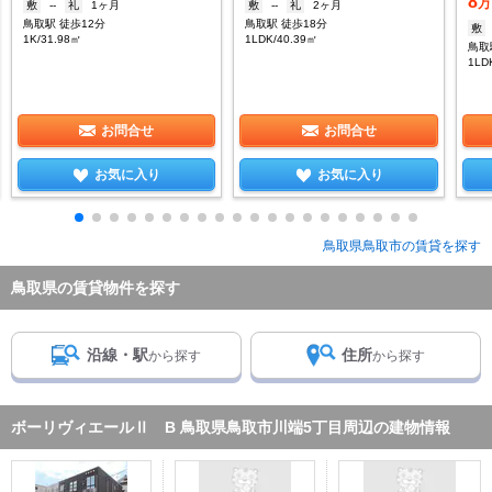
8
万
敷
--
礼
1ヶ月
敷
--
礼
2ヶ月
鳥取駅 徒歩12分
鳥取駅 徒歩18分
敷
1K/31.98㎡
1LDK/40.39㎡
鳥取
1LD
お問合せ
お問合せ
お気に入り
お気に入り
鳥取県鳥取市の賃貸を探す
鳥取県の賃貸物件を探す
沿線・駅
住所
から探す
から探す
ボーリヴィエールⅡ B 鳥取県鳥取市川端5丁目周辺の建物情報