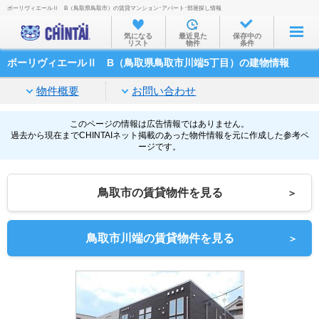
ボーリヴィエールⅡ B（鳥取県鳥取市）の賃貸マンション･アパート･部屋探し情報
お部屋を探す
気になる
最近見た
保存中の
リスト
物件
条件
沿線・駅から
ボーリヴィエールⅡ B（鳥取県鳥取市川端5丁目）の建物情報
住所から
物件概要
お問い合わせ
家賃相場から
通勤通学時間から
このページの情報は広告情報ではありません。
過去から現在までCHINTAIネット掲載のあった物件情報を元に作成した参考ペ
ージです。
物件特集から
不動産会社から
鳥取市の賃貸物件を見る
＞
TOP
鳥取市川端の賃貸物件を見る
＞