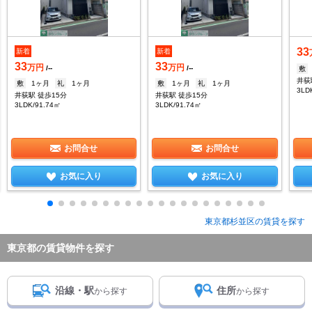
33
新着
新着
33
33
万円
万円
/--
/--
敷
井荻
敷
1ヶ月
礼
1ヶ月
敷
1ヶ月
礼
1ヶ月
3LD
井荻駅 徒歩15分
井荻駅 徒歩15分
3LDK/91.74㎡
3LDK/91.74㎡
お問合せ
お問合せ
お気に入り
お気に入り
東京都杉並区の賃貸を探す
東京都の賃貸物件を探す
沿線・駅
住所
から探す
から探す