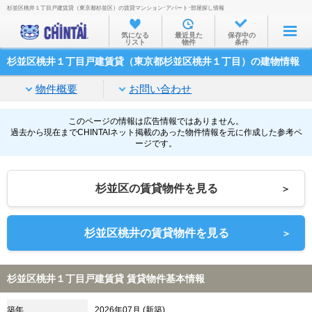
杉並区桃井１丁目戸建賃貸（東京都杉並区）の賃貸マンション･アパート･部屋探し情報
お部屋を探す
気になる
最近見た
保存中の
リスト
物件
条件
沿線・駅から
杉並区桃井１丁目戸建賃貸（東京都杉並区桃井１丁目）の建物情報
住所から
物件概要
お問い合わせ
家賃相場から
通勤通学時間から
このページの情報は広告情報ではありません。
過去から現在までCHINTAIネット掲載のあった物件情報を元に作成した参考ペ
ージです。
物件特集から
不動産会社から
杉並区の賃貸物件を見る
＞
TOP
杉並区桃井の賃貸物件を見る
＞
杉並区桃井１丁目戸建賃貸 賃貸物件基本情報
築年
2026年07月 (新築)