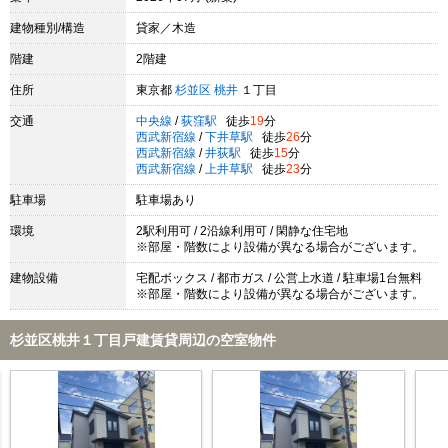
建物種別/構造
貸家／木造
階建
2階建
住所
東京都
杉並区
桃井
１丁目
交通
中央線
/
荻窪駅
徒歩
19
分
西武新宿線
/
下井草駅
徒歩
26
分
西武新宿線
/
井荻駅
徒歩
15
分
西武新宿線
/
上井草駅
徒歩
23
分
駐車場
駐車場あり
環境
2駅利用可 / 2沿線利用可 / 閑静な住宅地
※部屋・階数により設備が異なる場合がございます。
建物設備
宅配ボックス / 都市ガス / 公営上水道 / 駐車場1台無料
※部屋・階数により設備が異なる場合がございます。
杉並区桃井１丁目戸建賃貸周辺の空室物件