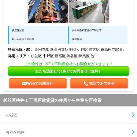
多店舗展開
仲介手数料家賃の55%以下
駅から徒歩３分以内
年中無休
得意沿線・駅：
高円寺駅 新高円寺駅 阿佐ケ谷駅 野方駅 東高円寺駅 他
得意エリア：
杉並区 中野区 新宿区 渋谷区 練馬区 他
この物件はLINEで不動産会社へお問合せができます！
友だち追加してLINEでお問合せ（無料）
Webでお問合せ
電話でお問合せ
杉並区桃井１丁目戸建賃貸の住所から空室を再検索
杉並区
杉並区桃井