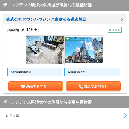
ザ・レジデンス駒澤大学周辺が得意な不動産店舗
株式会社タウンハウジング東京渋谷道玄坂店
4489
掲載物件数:
件
オススメ
ChintaiNet掲載店舗
Woman掲載店舗
Webでお問合せ
電話でお問合せ
ザ・レジデンス駒澤大学の住所から空室を再検索
世田谷区