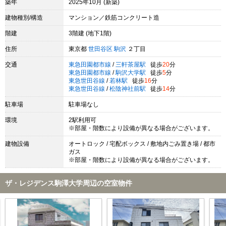
築年
2025年10月 (新築)
建物種別/構造
マンション／鉄筋コンクリート造
階建
3階建 (地下1階)
住所
東京都
世田谷区
駒沢
２丁目
交通
東急田園都市線
/
三軒茶屋駅
徒歩
20
分
東急田園都市線
/
駒沢大学駅
徒歩
5
分
東急世田谷線
/
若林駅
徒歩
16
分
東急世田谷線
/
松陰神社前駅
徒歩
14
分
駐車場
駐車場なし
環境
2駅利用可
※部屋・階数により設備が異なる場合がございます。
建物設備
オートロック / 宅配ボックス / 敷地内ごみ置き場 / 都市
ガス
※部屋・階数により設備が異なる場合がございます。
ザ・レジデンス駒澤大学周辺の空室物件