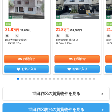
新築
新築
新
21.8
21.8
21
万円
万円
/16,000円
/16,000円
敷
--
礼
--
敷
--
礼
--
敷
駒沢大学駅 徒歩5分
駒沢大学駅 徒歩5分
駒沢
1LDK/42.25㎡
1LDK/42.25㎡
1LD
お問合せ
お問合せ
お気に入り
お気に入り
世田谷区の賃貸物件を見る
＞
世田谷区駒沢の賃貸物件を見る
＞