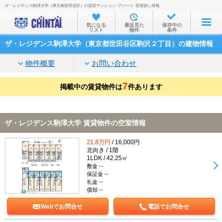
ザ・レジデンス駒澤大学（東京都世田谷区）の賃貸マンション･アパート･部屋探し情報
お部屋を探す
気になる
最近見た
保存中の
リスト
物件
条件
沿線・駅から
ザ・レジデンス駒澤大学（東京都世田谷区駒沢２丁目）の建物情報
住所から
物件概要
お問い合わせ
家賃相場から
7
掲載中の賃貸物件は
通勤通学時間から
件あります
物件特集から
ザ・レジデンス駒澤大学 賃貸物件の空室情報
不動産会社から
21.8万円
/ 16,000円
TOP
北向き / 1階
1LDK / 42.25㎡
敷金 --
保証金 --
礼金 --
償却 --
Webでお問合せ
電話でお問合せ