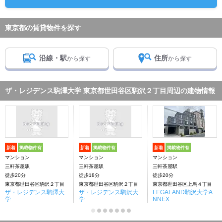
東京都の賃貸物件を探す
沿線・駅
住所
から探す
から探す
ザ・レジデンス駒澤大学 東京都世田谷区駒沢２丁目周辺の建物情報
新着
掲載物件有
新着
掲載物件有
新着
掲載物件有
マンション
マンション
マンション
三軒茶屋駅
三軒茶屋駅
三軒茶屋駅
徒歩20分
徒歩18分
徒歩20分
東京都世田谷区駒沢２丁目
東京都世田谷区駒沢２丁目
東京都世田谷区上馬４丁目
ザ・レジデンス駒澤大
ザ・レジデンス駒沢大
LEGALAND駒沢大学A
学
学
NNEX