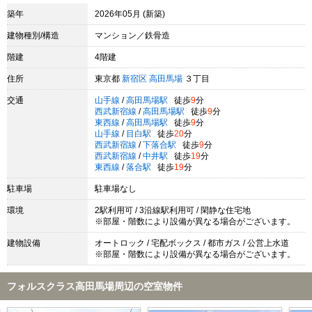
築年
2026年05月 (新築)
建物種別/構造
マンション／鉄骨造
階建
4階建
住所
東京都
新宿区
高田馬場
３丁目
交通
山手線
/
高田馬場駅
徒歩
9
分
西武新宿線
/
高田馬場駅
徒歩
9
分
東西線
/
高田馬場駅
徒歩
9
分
山手線
/
目白駅
徒歩
20
分
西武新宿線
/
下落合駅
徒歩
9
分
西武新宿線
/
中井駅
徒歩
19
分
東西線
/
落合駅
徒歩
19
分
駐車場
駐車場なし
環境
2駅利用可 / 3沿線駅利用可 / 閑静な住宅地
※部屋・階数により設備が異なる場合がございます。
建物設備
オートロック / 宅配ボックス / 都市ガス / 公営上水道
※部屋・階数により設備が異なる場合がございます。
フォルスクラス高田馬場周辺の空室物件