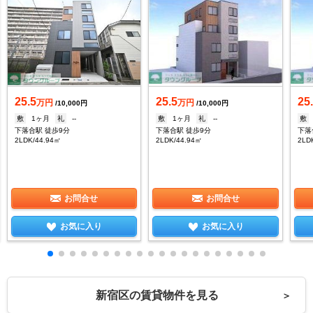
25.5
25.5
25
万円
万円
/10,000円
/10,000円
敷
1ヶ月
礼
--
敷
1ヶ月
礼
--
敷
下落合駅 徒歩9分
下落合駅 徒歩9分
下落
2LDK/44.94㎡
2LDK/44.94㎡
2LD
お問合せ
お問合せ
お気に入り
お気に入り
新宿区の賃貸物件を見る
＞