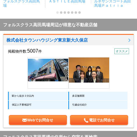
フォルスクラス高田馬
ＡＳＴＩＬＥ高田馬場
ルネサンスコート高田
場
馬場Ｐａｔｒｉａ
フォルスクラス高田馬場周辺が得意な不動産店舗
株式会社タウンハウジング東京新大久保店
5007
掲載物件数:
件
オススメ
駅から徒歩３分以内
多店舗展開
保証人不要相談可
引越会社紹介
Webでお問合せ
電話でお問合せ