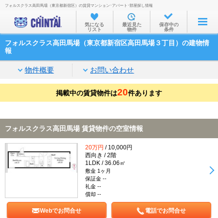
フォルスクラス高田馬場（東京都新宿区）の賃貸マンション･アパート･部屋探し情報
お部屋を探す
気になる
最近見た
保存中の
リスト
物件
条件
沿線・駅から
フォルスクラス高田馬場（東京都新宿区高田馬場３丁目）の建物情
住所から
報
家賃相場から
物件概要
お問い合わせ
通勤通学時間から
20
掲載中の賃貸物件は
件あります
物件特集から
不動産会社から
フォルスクラス高田馬場 賃貸物件の空室情報
TOP
20万円
/ 10,000円
西向き / 2階
1LDK / 36.06㎡
敷金 1ヶ月
保証金 --
礼金 --
償却 --
Webでお問合せ
電話でお問合せ