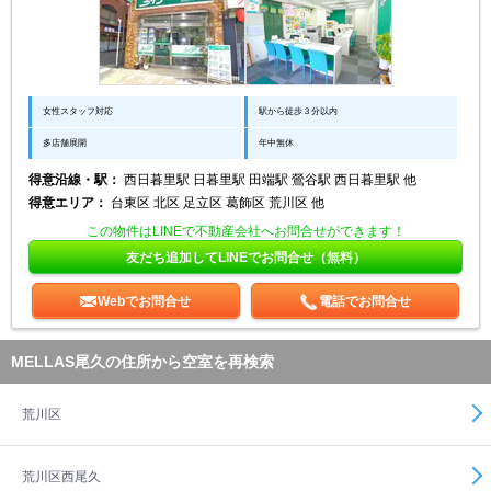
女性スタッフ対応
駅から徒歩３分以内
多店舗展開
年中無休
得意沿線・駅：
西日暮里駅 日暮里駅 田端駅 鶯谷駅 西日暮里駅 他
得意エリア：
台東区 北区 足立区 葛飾区 荒川区 他
この物件はLINEで不動産会社へお問合せができます！
友だち追加してLINEでお問合せ（無料）
Webでお問合せ
電話でお問合せ
MELLAS尾久の住所から空室を再検索
荒川区
荒川区西尾久