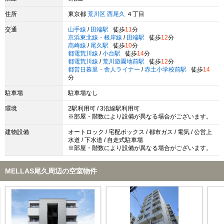
住所
東京都
荒川区
西尾久
４丁目
交通
山手線
/
田端駅
徒歩
11
分
京浜東北線・根岸線
/
田端駅
徒歩
12
分
高崎線
/
尾久駅
徒歩
10
分
都電荒川線
/
小台駅
徒歩
14
分
都電荒川線
/
荒川遊園地前駅
徒歩
12
分
都営日暮里・舎人ライナー
/
赤土小学校前駅
徒歩
14
分
駐車場
駐車場なし
環境
2駅利用可 / 3沿線駅利用可
※部屋・階数により設備が異なる場合がございます。
建物設備
オートロック / 宅配ボックス / 都市ガス / 電気 / 公営上
水道 / 下水道 / 自走式駐車場
※部屋・階数により設備が異なる場合がございます。
MELLAS尾久周辺の空室物件