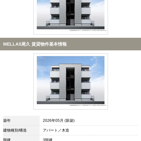
MELLAS尾久 賃貸物件基本情報
築年
2026年05月 (新築)
建物種別/構造
アパート／木造
階建
3階建