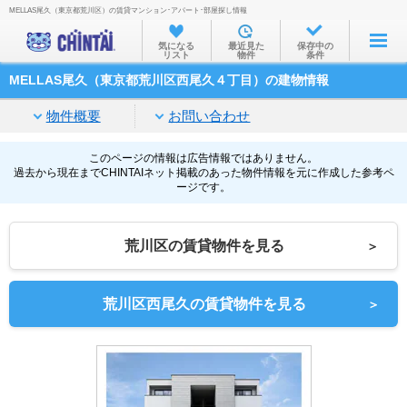
MELLAS尾久（東京都荒川区）の賃貸マンション･アパート･部屋探し情報
お部屋を探す
気になる
最近見た
保存中の
リスト
物件
条件
沿線・駅から
MELLAS尾久（東京都荒川区西尾久４丁目）の建物情報
住所から
物件概要
お問い合わせ
家賃相場から
通勤通学時間から
このページの情報は広告情報ではありません。
過去から現在までCHINTAIネット掲載のあった物件情報を元に作成した参考ペ
ージです。
物件特集から
不動産会社から
荒川区の賃貸物件を見る
＞
TOP
荒川区西尾久の賃貸物件を見る
＞