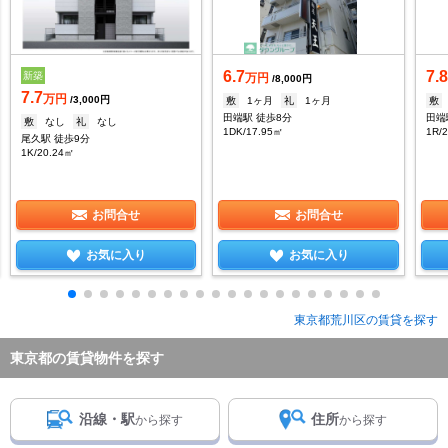
6.7
7.
新築
万円
/8,000円
7.7
万円
/3,000円
敷
1ヶ月
礼
1ヶ月
敷
田端駅 徒歩8分
田端
敷
なし
礼
なし
1DK/17.95㎡
1R/
尾久駅 徒歩9分
1K/20.24㎡
お問合せ
お問合せ
お気に入り
お気に入り
東京都荒川区の賃貸を探す
東京都の賃貸物件を探す
沿線・駅
住所
から探す
から探す