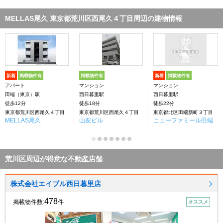
MELLAS尾久 東京都荒川区西尾久４丁目周辺の建物情報
新着
掲載物件有
掲載物件有
新着
掲載物件有
アパート
マンション
マンション
田端（東京）駅
西日暮里駅
西日暮里駅
徒歩12分
徒歩18分
徒歩22分
東京都荒川区西尾久４丁目
東京都荒川区西尾久４丁目
東京都北区田端新町３丁目
MELLAS尾久
山友ビル
ニューファミール田端
荒川区周辺が得意な不動産店舗
株式会社エイブル西日暮里店
478
掲載物件数:
件
オススメ