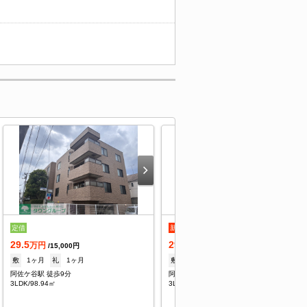
定借
新着
定借
29.5
29.5
万円
万円
/15,000円
/15,000円
敷
1ヶ月
礼
1ヶ月
敷
1ヶ月
礼
1ヶ月
阿佐ケ谷駅 徒歩9分
阿佐ケ谷駅 徒歩9分
3LDK/98.94㎡
3LDK/98.94㎡