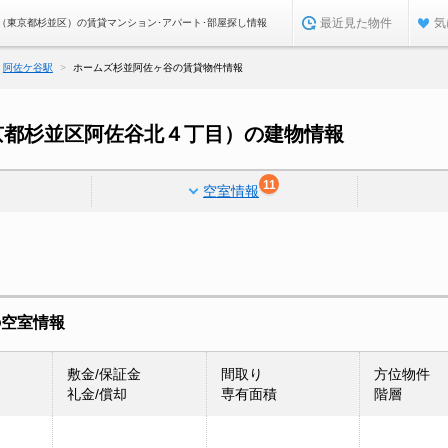
最近見た物件
気
（東京都杉並区）の賃貸マンション･アパート･部屋探し情報
阿佐ケ谷駅
ホームズ杉並阿佐ヶ谷の賃貸物件情報
京都杉並区阿佐谷北４丁目）の建物情報
11
空室情報
の空室情報
敷金/保証金
間取り
方位物件
礼金/償却
専有面積
階層