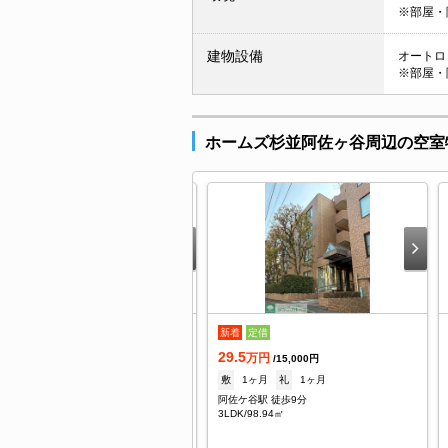
※部屋・
建物設備
オートロッ
※部屋・
ホームズ杉並阿佐ヶ谷周辺の空室
着
新着
定借
.7
29.5
万円
万円
/8,000円
/15,000円
1ヶ月
礼
1ヶ月
敷
1ヶ月
礼
1ヶ月
佐ケ谷駅 徒歩10分
阿佐ケ谷駅 徒歩9分
/20.6㎡
3LDK/98.94㎡