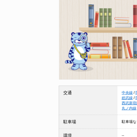
交通
中央線
/
総武線
/
西武新宿
丸ノ内線
駐車場
駐車場な
環境
--