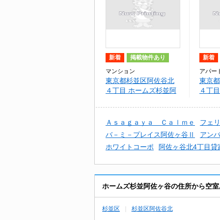
新着
掲載物件あり
新着
マンション
アパー
東京都杉並区阿佐谷北
東京都
４丁目 ホームズ杉並阿
４丁目
佐ヶ谷
タ
Ａｓａｇａｙａ Ｃａｌｍｅ
フェ
バ－ミ－プレイス阿佐ヶ谷Ⅱ
アン
ホワイトコーポ
阿佐ヶ谷北4丁目貸
ホームズ杉並阿佐ヶ谷の住所から空室
杉並区
杉並区阿佐谷北