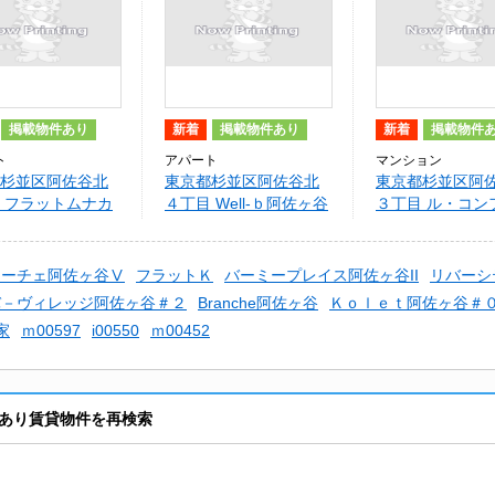
掲載物件あり
新着
掲載物件あり
新着
掲載物件
ト
アパート
マンション
杉並区阿佐谷北
東京都杉並区阿佐谷北
東京都杉並区阿
 フラットムナカ
４丁目 Well-ｂ阿佐ヶ谷
３丁目 ル・コン
ル阿佐ヶ谷
リーチェ阿佐ヶ谷Ⅴ
フラットＫ
バーミープレイス阿佐ヶ谷II
リバーシ
バ－ヴィレッジ阿佐ヶ谷＃２
Branche阿佐ヶ谷
Ｋｏｌｅｔ阿佐ヶ谷＃
家
ｍ00597
i00550
ｍ00452
あり賃貸物件を再検索