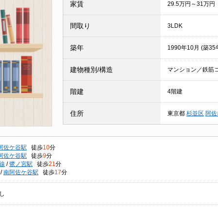
家賃
29.5万円～31万円
間取り
3LDK
築年
1990年10月 (築35
建物種別/構造
マンション／鉄筋
階建
4階建
住所
東京都
杉並区
阿佐
阿佐ケ谷駅
徒歩
10
分
阿佐ケ谷駅
徒歩
9
分
線
/
鷺ノ宮駅
徒歩
21
分
/
南阿佐ケ谷駅
徒歩
17
分
し