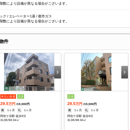
階数により設備が異なる場合がございます。
ク / エレベーター1基 / 都市ガス
階数により設備が異なる場合がございます。
物件
本日の新着
定借
定借
29.5
29.5
万円
万円
/15,000円
/15,000円
敷
1ヶ月
礼
1ヶ月
敷
1ヶ月
礼
1ヶ月
阿佐ケ谷駅 徒歩9分
阿佐ケ谷駅 徒歩9分
3LDK/98.94㎡
3LDK/98.94㎡