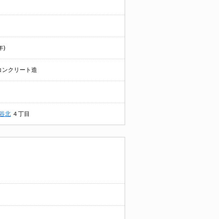
年)
コンクリート造
谷北
４丁目