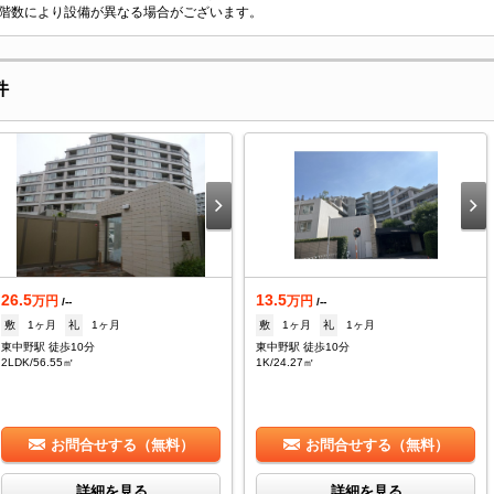
階数により設備が異なる場合がございます。
件
26.5
13.5
万円
万円
/--
/--
敷
1ヶ月
礼
1ヶ月
敷
1ヶ月
礼
1ヶ月
東中野駅 徒歩10分
東中野駅 徒歩10分
2LDK/56.55㎡
1K/24.27㎡
お問合せする（無料）
お問合せする（無料）
詳細を見る
詳細を見る