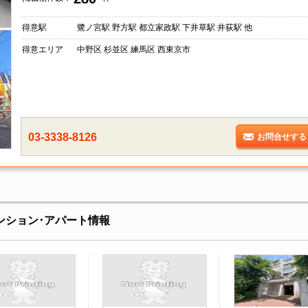
得意駅
鷺ノ宮駅 野方駅 都立家政駅 下井草駅 井荻駅 他
得意エリア
中野区 杉並区 練馬区 西東京市
03-3338-8126
お問合せする
マンション･アパート情報