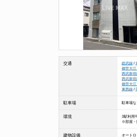
交通
総武線
/
都営大江
西武新宿
西武新宿
都営大江
東西線
/
駐車場
駐車場な
環境
3駅利用可
※部屋・
建物設備
オートロッ