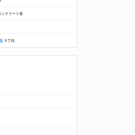
)
コンクリート造
野
５丁目