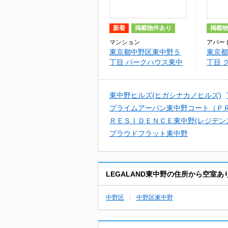
新着
掲載物件あり
掲載
マンション
アパー
東京都中野区東中野５
東京都
丁目 パークハウス東中
丁目 
野リヴゴーシュ
東中野ヒルズ(ヒガシナカノヒルズ)
プライムアーバン東中野コート（Ｐ
ＲＥＳＩＤＥＮＣＥ東中野(レジデン
プラウドフラット東中野
LEGALAND東中野の住所から空室
中野区
中野区東中野