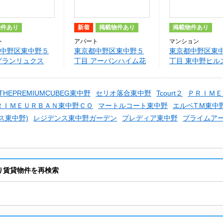
物件あり
新着
掲載物件あり
掲載物件あり
ト
アパート
マンション
中野区東中野５
東京都中野区東中野５
東京都中野区東
グランリュクス
丁目 アーバンハイム花
丁目 東中野ヒル
（107）
THEPREMIUMCUBEG東中野
セリオ落合東中野
Tcourt２
ＰＲＩＭＥ
ＲＩＭＥＵＲＢＡＮ東中野ＣＯ
マートルコート東中野
エルベT.M東中
ス東中野)
レジデンス東中野ガーデン
プレディア東中野
プライムア
あり賃貸物件を再検索