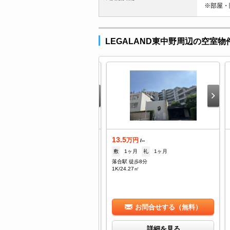
※部屋・
LEGALAND東中野周辺の空室物
3.5
13.5
万円
万円
/--
/--
1ヶ月
礼
1ヶ月
敷
1ヶ月
礼
1ヶ月
合駅 徒歩8分
落合駅 徒歩8分
/24.27㎡
1K/24.27㎡
お問合せする（無料）
お問合せする（無料）
詳細を見る
詳細を見る