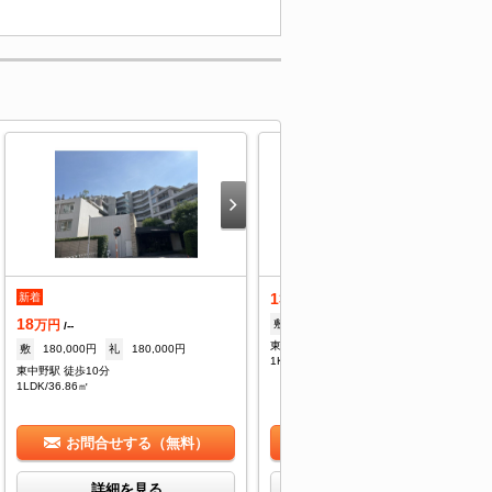
13.5
新着
万円
/--
18
敷
1ヶ月
礼
1ヶ月
万円
/--
東中野駅 徒歩10分
敷
180,000円
礼
180,000円
1K/24.27㎡
東中野駅 徒歩10分
1LDK/36.86㎡
お問合せする（無料）
お問合せする（無料）
詳細を見る
詳細を見る