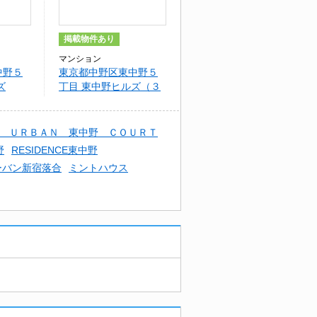
掲載物件あり
マンション
中野５
東京都中野区東中野５
ズ
丁目 東中野ヒルズ（３
０６）
 ＵＲＢＡＮ 東中野 ＣＯＵＲＴ
野
RESIDENCE東中野
ーバン新宿落合
ミントハウス