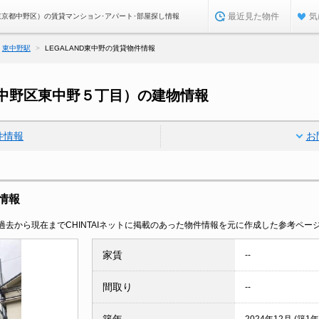
最近見た物件
気
（東京都中野区）の賃貸マンション･アパート･部屋探し情報
東中野駅
LEGALAND東中野の賃貸物件情報
京都中野区東中野５丁目）の建物情報
件情報
お
本情報
去から現在までCHINTAIネットに掲載のあった物件情報を元に作成した参考ペー
家賃
--
間取り
--