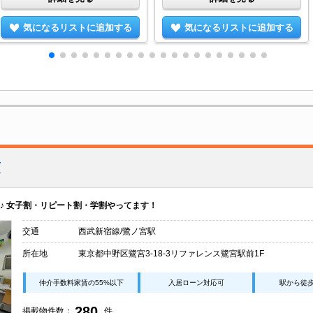
気になるリストに追加する
気になるリストに追加する
店
♪ 女子割・リピート割・学割やってます！
交通
西武新宿線/鷺ノ宮駅
所在地
東京都中野区鷺宮3-18-3リファレンス鷺宮駅前1F
仲介手数料家賃の55%以下
入居ローン対応可
駅から徒
280
掲載物件数：
件