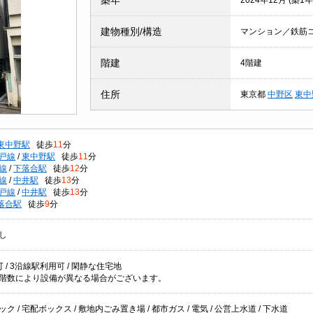
築年
2024年12月 (築1年
建物種別/構造
マンション／鉄筋
階建
4階建
住所
東京都
中野区
東中
東中野駅
徒歩
11
分
戸線
/
東中野駅
徒歩
11
分
線
/
下落合駅
徒歩
12
分
線
/
中井駅
徒歩
13
分
戸線
/
中井駅
徒歩
13
分
落合駅
徒歩
9
分
し
 / 3沿線駅利用可 / 閑静な住宅地
階数により設備が異なる場合がございます。
ク / 宅配ボックス / 敷地内ごみ置き場 / 都市ガス / 電気 / 公営上水道 / 下水道