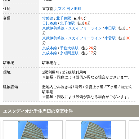
住所
東京都
足立区
日ノ出町
交通
常磐線
/
北千住駅
徒歩
8
分
日比谷線
/
北千住駅
徒歩
8
分
東武伊勢崎線・スカイツリーライン
/
牛田駅
徒歩
17
分
東武伊勢崎線・スカイツリーライン
/
小菅駅
徒歩
30
分
京成本線
/
千住大橋駅
徒歩
26
分
京成本線
/
京成関屋駅
徒歩
17
分
駐車場
駐車場なし
環境
2駅利用可 / 3沿線駅利用可
※部屋・階数により設備が異なる場合がございます。
建物設備
敷地内ごみ置き場 / 電気 / 公営上水道 / 下水道 / 自走式
駐車場
※部屋・階数により設備が異なる場合がございます。
エスタディオ北千住周辺の空室物件