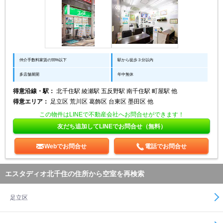
仲介手数料家賃の55%以下
駅から徒歩３分以内
多店舗展開
年中無休
得意沿線・駅：
北千住駅 綾瀬駅 五反野駅 南千住駅 町屋駅 他
得意エリア：
足立区 荒川区 葛飾区 台東区 墨田区 他
この物件はLINEで不動産会社へお問合せができます！
友だち追加してLINEでお問合せ（無料）
Webでお問合せ
電話でお問合せ
エスタディオ北千住の住所から空室を再検索
足立区