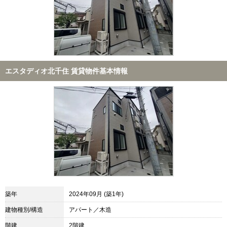
エスタディオ北千住 賃貸物件基本情報
築年
2024年09月 (築1年)
建物種別/構造
アパート／木造
階建
2階建