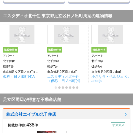
エスタディオ北千住 東京都足立区日ノ出町周辺の建物情報
掲載物件有
掲載物件有
掲載物件有
アパート
アパート
アパート
北千住駅
北千住駅
北千住駅
徒歩7分
徒歩7分
徒歩9分
東京都足立区日ノ出町４０付近
東京都足立区日ノ出町
東京都足立区日ノ出町
仮称）日ノ出町(4)A
エスタディオ北千住
小さなラ・ベルジュ Kit
（仮称 日ノ出町(4)
asenju
A）
足立区周辺が得意な不動産店舗
株式会社エイブル北千住店
438
掲載物件数:
件
オススメ