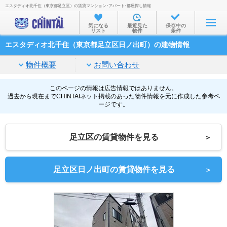
エスタディオ北千住（東京都足立区）の賃貸マンション･アパート･部屋探し情報
お部屋を探す
気になる
最近見た
保存中の
リスト
物件
条件
沿線・駅から
エスタディオ北千住（東京都足立区日ノ出町）の建物情報
住所から
物件概要
お問い合わせ
家賃相場から
通勤通学時間から
このページの情報は広告情報ではありません。
過去から現在までCHINTAIネット掲載のあった物件情報を元に作成した参考ペ
ージです。
物件特集から
不動産会社から
足立区の賃貸物件を見る
＞
TOP
足立区日ノ出町の賃貸物件を見る
＞