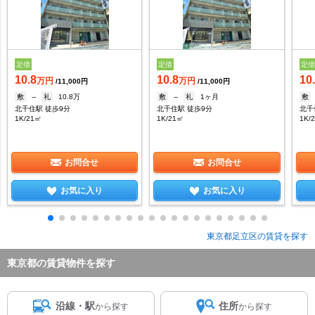
定借
定借
定
10.8
10.8
10
万円
万円
/11,000円
/11,000円
敷
--
礼
10.8万
敷
--
礼
1ヶ月
敷
北千住駅 徒歩9分
北千住駅 徒歩9分
北千
1K/21㎡
1K/21㎡
1K/
お問合せ
お問合せ
お気に入り
お気に入り
東京都足立区の賃貸を探す
東京都の賃貸物件を探す
沿線・駅
住所
から探す
から探す