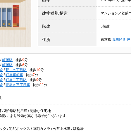
築年
2020年05月 (築6年
建物種別/構造
マンション／鉄筋
階建
5階建
住所
東京都
荒川区
町屋
/
町屋駅
徒歩
9
分
/
町屋駅
徒歩
6
分
線
/
荒川七丁目駅
徒歩
10
分
線
/
町屋駅前駅
徒歩
7
分
線
/
町屋二丁目駅
徒歩
9
分
線
/
東尾久三丁目駅
徒歩
11
分
し
 / 3沿線駅利用可 / 閑静な住宅地
階数により設備が異なる場合がございます。
ク / 宅配ボックス / 防犯カメラ / 公営上水道 / 駐輪場