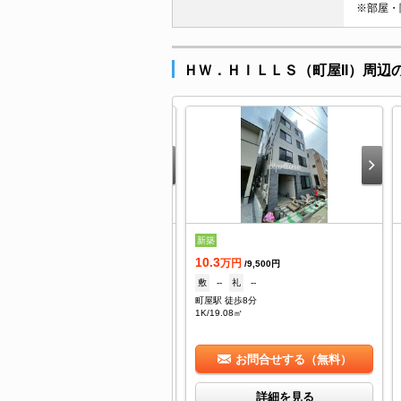
※部屋・
ＨＷ．ＨＩＬＬＳ（町屋II）周辺
着
新築
.7
10.3
万円
万円
/3,000円
/9,500円
--
礼
--
敷
--
礼
--
屋駅 徒歩7分
町屋駅 徒歩8分
/14.68㎡
1K/19.08㎡
お問合せする（無料）
お問合せする（無料）
詳細を見る
詳細を見る