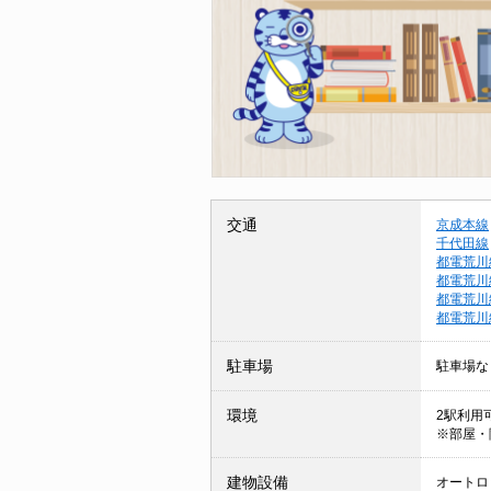
交通
京成本線
千代田線
都電荒川
都電荒川
都電荒川
都電荒川
駐車場
駐車場な
環境
2駅利用可
※部屋・
建物設備
オートロッ