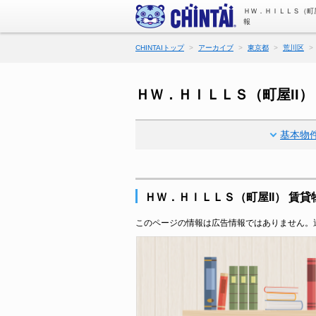
ＨＷ．ＨＩＬＬＳ（町
報
CHINTAIトップ
アーカイブ
東京都
荒川区
ＨＷ．ＨＩＬＬＳ（町屋II
基本物
ＨＷ．ＨＩＬＬＳ（町屋II） 賃
このページの情報は広告情報ではありません。過