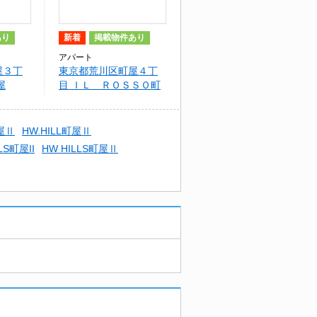
あり
新着
掲載物件あり
アパート
屋３丁
東京都荒川区町屋４丁
屋
目 ＩＬ ＲＯＳＳＯ町
屋
屋Ⅱ
HW.HILL町屋Ⅱ
LS町屋II
HW HILLS町屋Ⅱ