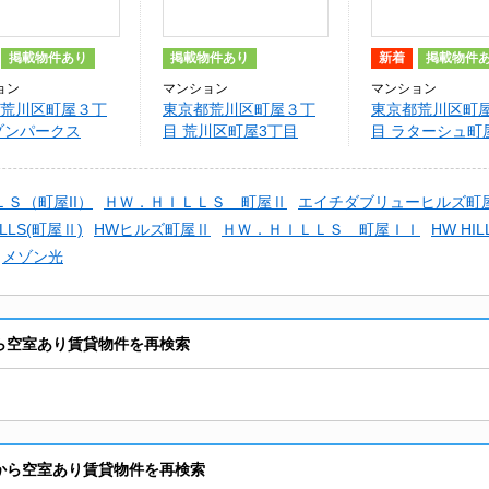
掲載物件あり
掲載物件あり
新着
掲載物件
ョン
マンション
マンション
荒川区町屋３丁
東京都荒川区町屋３丁
東京都荒川区町
ゾンパークス
目 荒川区町屋3丁目
目 ラターシュ町
（仮）
Ｓ（町屋II）
ＨＷ．ＨＩＬＬＳ 町屋Ⅱ
エイチダブリューヒルズ町
ILLS(町屋Ⅱ)
HWヒルズ町屋Ⅱ
ＨＷ．ＨＩＬＬＳ 町屋ＩＩ
HW HIL
メゾン光
から空室あり賃貸物件を再検索
駅から空室あり賃貸物件を再検索