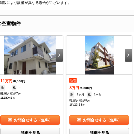
階数により設備が異なる場合がございます。
の空室物件
11
新着
万円
/8,000円
8
敷
--
礼
--
万円
/4,000円
町屋駅 徒歩7分
敷
1ヶ月
礼
1ヶ月
1LDK/41㎡
町屋駅 徒歩8分
1K/23.18㎡
お問合せする（無料）
お問合せする（無料）
詳細を見る
詳細を見る