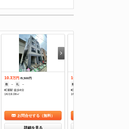
10.3
10.1
万円
万円
/9,500円
/9,500円
敷
--
礼
--
敷
--
礼
--
町屋駅 徒歩8分
町屋駅 徒歩8分
1K/19.08㎡
1R/18.11㎡
お問合せする（無料）
お問合せする（無料）
詳細を見る
詳細を見る