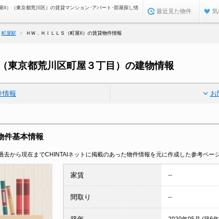
屋II）（東京都荒川区）の賃貸マンション･アパート･部屋探し情
最近見た物件
気
町屋駅
ＨＷ．ＨＩＬＬＳ（町屋II）の賃貸物件情報
）（東京都荒川区町屋３丁目）の建物情報
件情報
お
貸物件基本情報
去から現在までCHINTAIネットに掲載のあった物件情報を元に作成した参考ペー
家賃
--
間取り
--