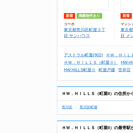
新着
掲載物件あり
新着
コーポ
マンシ
東京都荒川区町屋３丁
東京都
目 サンハウス
目 メ
アストラル町屋(902)
ＨＷ．ＨＩＬＬ
ＨＷ．ＨＩＬＬＳ（町屋Ⅱ）
HW.H
HW.HILLS町屋Ⅱ
町屋戸建
笠井荘
ＨＷ．ＨＩＬＬＳ（町屋II）の住所
荒川区
荒川区町屋
ＨＷ．ＨＩＬＬＳ（町屋II）の最寄