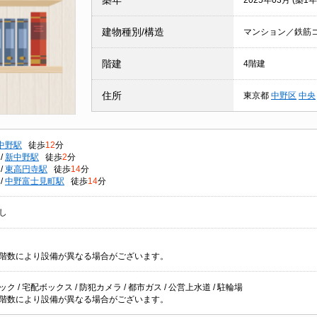
築年
2025年03月 (築1年
建物種別/構造
マンション／鉄筋
階建
4階建
住所
東京都
中野区
中央
中野駅
徒歩
12
分
/
新中野駅
徒歩
2
分
/
東高円寺駅
徒歩
14
分
/
中野富士見町駅
徒歩
14
分
し
階数により設備が異なる場合がございます。
ク / 宅配ボックス / 防犯カメラ / 都市ガス / 公営上水道 / 駐輪場
階数により設備が異なる場合がございます。