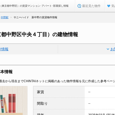
最近見た物件
気
（東京都中野区）の賃貸マンション･アパート･部屋探し情報
中野駅
サニーハイド 新中野の賃貸物件情報
京都中野区中央４丁目）の建物情報
件情報
お
基本情報
去から現在までCHINTAIネットに掲載のあった物件情報を元に作成した参考ペー
家賃
--
間取り
--