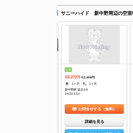
サニーハイド 新中野周辺の空室
4.9
定借
万円
/15,000円
10.2
なし
礼
なし
万円
/12,000円
中野駅 徒歩3分
敷
1ヶ月
礼
1ヶ月
/45.87㎡
新中野駅 徒歩1分
1K/20.13㎡
お問合せする（無料）
お問合せする（無料）
詳細を見る
詳細を見る