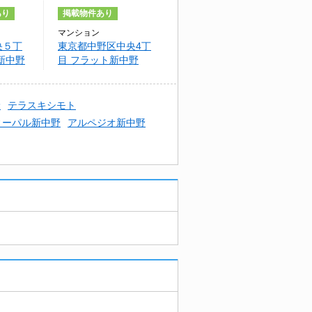
あり
掲載物件あり
マンション
央５丁
東京都中野区中央4丁
新中野
目 フラット新中野
野
テラスキシモト
ィーパル新中野
アルペジオ新中野