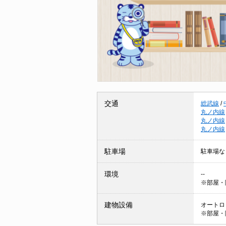
交通
総武線
/
丸ノ内線
丸ノ内線
丸ノ内線
駐車場
駐車場な
環境
--
※部屋・
建物設備
オートロッ
※部屋・