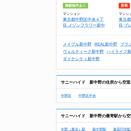
掲載物件あり
新着
マンション
マンシ
東京都中野区中央４丁
東京都
目 メゾンフラワー新中
目 プ
野II
新中野
メイプル新中野
REAL新中野
ブラン
ヴェルティーク新中野
ハイライフ
ダイナシティ新中野
サニーハイド 新中野の住所から空室
中野区
中野区中央
サニーハイド 新中野の最寄駅から空
中野（東京）駅
新中野駅
東高円寺駅