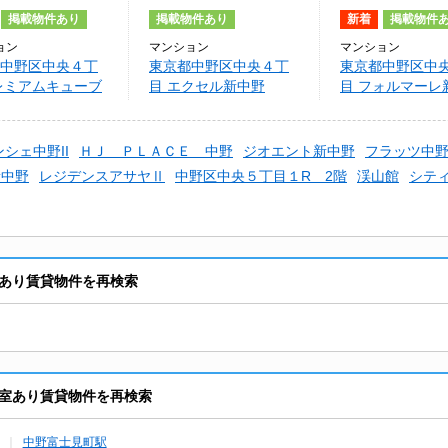
掲載物件あり
掲載物件あり
新着
掲載物件
ョン
マンション
マンション
中野区中央４丁
東京都中野区中央４丁
東京都中野区中
レミアムキューブ
目 エクセル新中野
目 フォルマーレ
シェ中野II
ＨＪ ＰＬＡＣＥ 中野
ジオエント新中野
フラッツ中
新中野
レジデンスアサヤⅡ
中野区中央５丁目１R 2階
渓山館
シテ
あり賃貸物件を再検索
室あり賃貸物件を再検索
中野富士見町駅