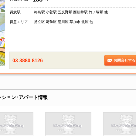
得意駅
梅島駅 小菅駅 五反野駅 西新井駅 竹ノ塚駅 他
得意エリア
足立区 葛飾区 荒川区 草加市 北区 他
03-3880-8126
お問合せする
マンション･アパート情報