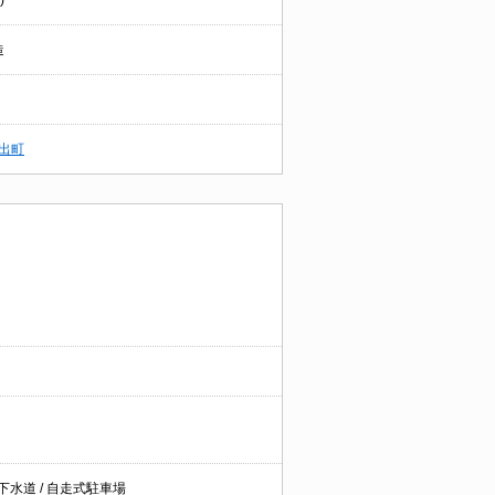
)
造
出町
 下水道 / 自走式駐車場