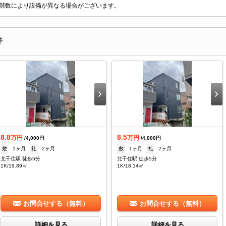
階数により設備が異なる場合がございます。
件
8.8
8.5
万円
万円
/4,000円
/4,000円
敷
1ヶ月
礼
2ヶ月
敷
1ヶ月
礼
2ヶ月
北千住駅 徒歩5分
北千住駅 徒歩5分
1K/19.89㎡
1K/18.14㎡
お問合せする（無料）
お問合せする（無料）
詳細を見る
詳細を見る