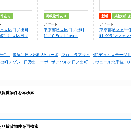
物件あり
掲載物件あり
新着
掲載物件
ト
アパート
アパート
足立区日ノ出町
東京都足立区日ノ出町
東京都足立区千
10 仮）足立区日ノ
11-10 Soleil Jusen
町 グランシャレ
築計画
旭町
住II
仮称）日ノ出町3Aコーポ
フロ－ラアサヒ
仮)デュオステージ
ノ出町メゾン
日乃出コーポ
ボアソルテ日ノ出町
リヴェール北千住
リ
あり賃貸物件を再検索
室あり賃貸物件を再検索