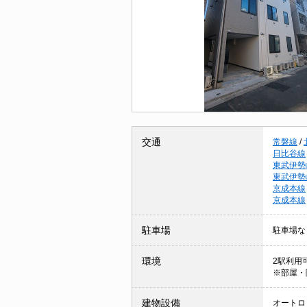
交通
常磐線
/
日比谷線
東武伊勢
東武伊勢
京成本線
京成本線
駐車場
駐車場な
環境
2駅利用可
※部屋・
建物設備
オートロッ