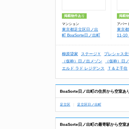
掲載物件あり
掲載
マンション
アパー
東京都足立区日ノ出
東京都
町 BoaSorte日ノ出町
11-
出町新
柳原貸家
ステージＹ
プレシャス北千
（仮称）日ノ出メゾン
（仮称）日
エルド ラド レジデンス
Ｔ＆Ｚ千住
BoaSorte日ノ出町の住所から空室
足立区
足立区日ノ出町
BoaSorte日ノ出町の最寄駅から空