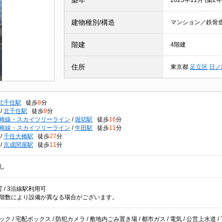
築年
2023年11月 (築2年
建物種別/構造
マンション／鉄骨
階建
4階建
住所
東京都
足立区
日ノ
北千住駅
徒歩
8
分
/
北千住駅
徒歩
8
分
崎線・スカイツリーライン
/
堀切駅
徒歩
16
分
崎線・スカイツリーライン
/
牛田駅
徒歩
11
分
/
千住大橋駅
徒歩
27
分
/
京成関屋駅
徒歩
11
分
し
 / 3沿線駅利用可
階数により設備が異なる場合がございます。
ク / 宅配ボックス / 防犯カメラ / 敷地内ごみ置き場 / 都市ガス / 電気 / 公営上水道 /