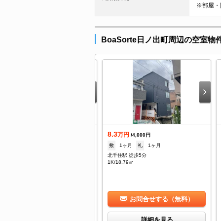
※部屋・
BoaSorte日ノ出町周辺の空室物
.8
8.3
万円
万円
/4,000円
/4,000円
1ヶ月
礼
2ヶ月
敷
1ヶ月
礼
1ヶ月
千住駅 徒歩5分
北千住駅 徒歩5分
/18.79㎡
1K/18.79㎡
お問合せする（無料）
お問合せする（無料）
詳細を見る
詳細を見る