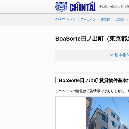
BoaSorte日ノ出
CHINTAIトップ
アーカイブ
東京都
足立区
BoaSorte日ノ出町（東
基本物
BoaSorte日ノ出町 賃貸物件基本
このページの情報は広告情報ではありません。過