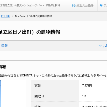
最近見た物件
気
町（東京都足立区）の賃貸マンション･アパート･部屋探し情報
北千住駅
BoaSorte日ノ出町の賃貸物件情報
京都足立区日ノ出町）の建物情報
件情報
お
情報
去から現在までCHINTAIネットに掲載のあった物件情報を元に作成した参考ペー
家賃
7.3万円
間取り
1R