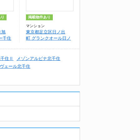
あり
掲載物件あり
マンション
住旭
東京都足立区日ノ出
ー千住
町 グランクオール日ノ
出町
北千住Ⅱ
メゾンアルピナ北千住
ヴェール北千住