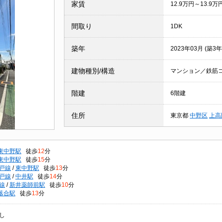
家賃
12.9万円～13.9万
間取り
1DK
築年
2023年03月 (築3年
建物種別/構造
マンション／鉄筋
階建
6階建
住所
東京都
中野区
上高
東中野駅
徒歩
12
分
東中野駅
徒歩
15
分
戸線
/
東中野駅
徒歩
13
分
戸線
/
中井駅
徒歩
14
分
線
/
新井薬師前駅
徒歩
10
分
落合駅
徒歩
13
分
し