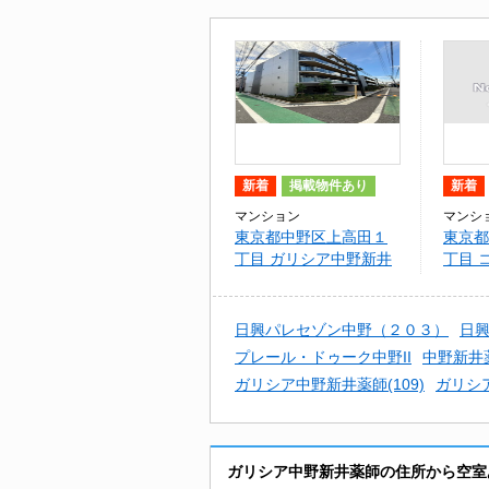
新着
掲載物件あり
新着
マンション
マンシ
東京都中野区上高田１
東京都
丁目 ガリシア中野新井
丁目 
薬師
日興パレセゾン中野（２０３）
日
プレール・ドゥーク中野II
中野新井
ガリシア中野新井薬師(109)
ガリシア
ガリシア中野新井薬師の住所から空室