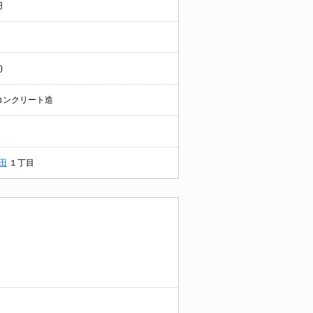
円
)
コンクリート造
田
１丁目