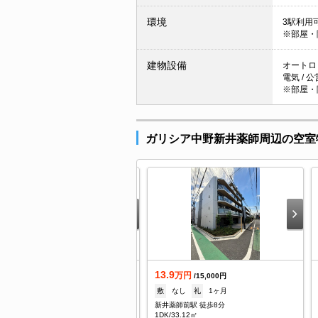
環境
3駅利用可
※部屋・
建物設備
オートロッ
電気 / 
※部屋・
ガリシア中野新井薬師周辺の空室
13.9
万円
万円
/5,000円
/15,000円
1ヶ月
礼
1ヶ月
敷
なし
礼
1ヶ月
井薬師前駅 徒歩9分
新井薬師前駅 徒歩8分
/26.23㎡
1DK/33.12㎡