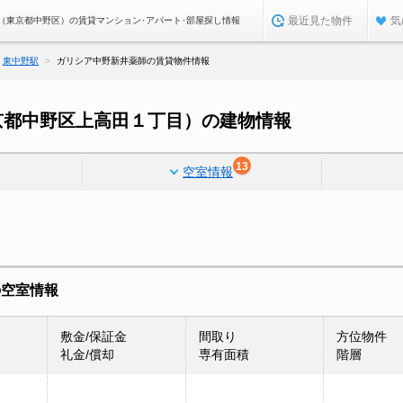
最近見た物件
気
（東京都中野区）の賃貸マンション･アパート･部屋探し情報
東中野駅
ガリシア中野新井薬師の賃貸物件情報
京都中野区上高田１丁目）の建物情報
13
空室情報
の空室情報
敷金/保証金
間取り
方位物件
礼金/償却
専有面積
階層