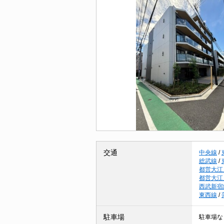
交通
中央線
/
総武線
/
都営大江
都営大江
西武新宿
東西線
/
駐車場
駐車場な