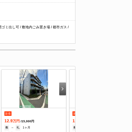
間ゴミ出し可 / 敷地内ごみ置き場 / 都市ガス /
新着
新着
12.9
12.9
万円
万円
/15,000円
/15,000円
敷
--
礼
1ヶ月
敷
--
礼
1ヶ月