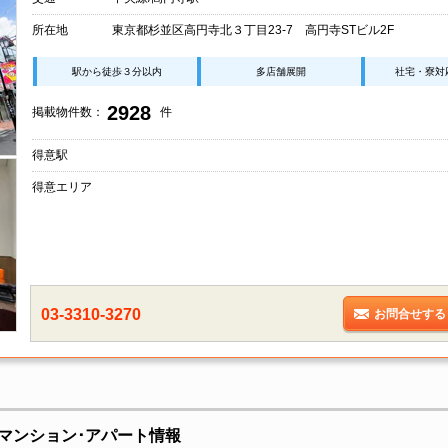
所在地
東京都杉並区高円寺北３丁目23-7 高円寺STビル2F
駅から徒歩３分以内
多店舗展開
社宅・寮対
2928
掲載物件数：
件
得意駅
得意エリア
03-3310-3270
お問合せする
マンション･アパート情報