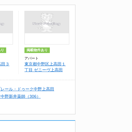
あり
掲載物件あり
アパート
高田３
東京都中野区上高田１
丁目 ゼニーヴ上高田
AKANO
プレール・ドゥーク中野上高田
中野新井薬師（306）