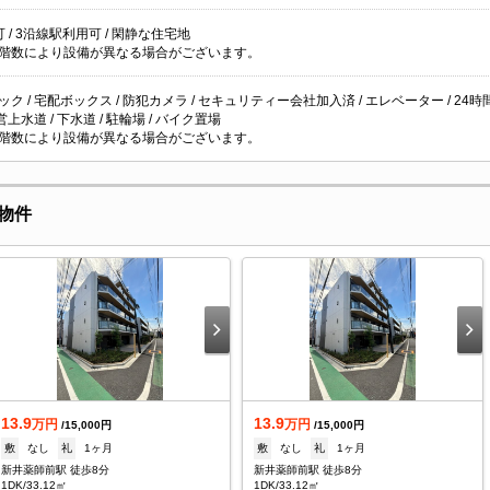
 / 3沿線駅利用可 / 閑静な住宅地
階数により設備が異なる場合がございます。
ク / 宅配ボックス / 防犯カメラ / セキュリティー会社加入済 / エレベーター / 24時
公営上水道 / 下水道 / 駐輪場 / バイク置場
階数により設備が異なる場合がございます。
物件
13.9
13.9
万円
万円
/15,000円
/15,000円
敷
なし
礼
1ヶ月
敷
なし
礼
1ヶ月
新井薬師前駅 徒歩8分
新井薬師前駅 徒歩8分
1DK/33.12㎡
1DK/33.12㎡