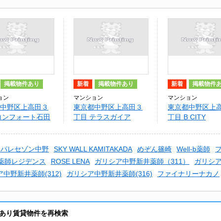
掲載物件あり
新着
掲載物件あり
新着
掲載物件
ョン
マンション
マンション
中野区上高田３
東京都中野区上高田３
東京都中野区上
コンフォート石田
丁目 テラスガイア
丁目 B CITY
APARTMENT N
EAST
興パレセゾン中野
SKY WALL KAMITAKADA
めぞん篠崎
Well-b薬師
薬師レジデンス
ROSE LENA
ガリシア中野新井薬師（311）
ガリシア
中野新井薬師(312)
ガリシア中野新井薬師(316)
ファイナリーナカノ
あり賃貸物件を再検索