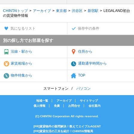
CHINTAIトップ
アーカイブ
東京都
渋谷区
新宿駅
LEGALAND初台
の賃貸物件情報
気になるリスト
保存中の条件
別の探し方でお部屋を探す
沿線・駅から
住所から
家賃相場から
通勤通学時間から
物件特集から
TOP
スマートフォン
パソコン
地域一覧
アーカイブ
サイトマップ
個人情報
免責
お問合せ
会社案内
(C) CHINTAI Corporation All rights reserved.
[PR]賃貸物件の疑問解決！教えてエイブルAGENT
[PR]賃貸生活の工夫を紹介！CHINTAI情報局