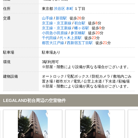
住所
東京都
渋谷区
本町
１丁目
交通
山手線
/
新宿駅
徒歩
26
分
京王線・京王新線
/
初台駅
徒歩
8
分
京王線・京王新線
/
幡ヶ谷駅
徒歩
9
分
小田急小田原線
/
参宮橋駅
徒歩
20
分
千代田線
/
代々木上原駅
徒歩
23
分
都営大江戸線
/
西新宿五丁目駅
徒歩
21
分
駐車場
駐車場あり
環境
3駅利用可
※部屋・階数により設備が異なる場合がございます。
建物設備
オートロック / 宅配ボックス / 防犯カメラ / 敷地内ごみ
置き場 / 都市ガス / 電気 / 公営上水道 / 下水道 / 駐輪場
※部屋・階数により設備が異なる場合がございます。
LEGALAND初台周辺の空室物件