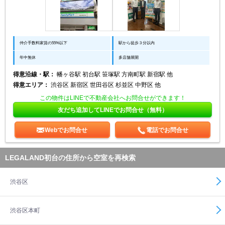
仲介手数料家賃の55%以下
駅から徒歩３分以内
年中無休
多店舗展開
得意沿線・駅：
幡ヶ谷駅 初台駅 笹塚駅 方南町駅 新宿駅 他
得意エリア：
渋谷区 新宿区 世田谷区 杉並区 中野区 他
この物件はLINEで不動産会社へお問合せができます！
友だち追加してLINEでお問合せ（無料）
Webでお問合せ
電話でお問合せ
LEGALAND初台の住所から空室を再検索
渋谷区
渋谷区本町