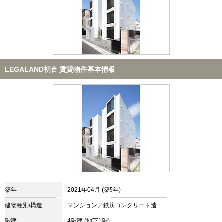
LEGALAND初台 賃貸物件基本情報
築年
2021年04月 (築5年)
建物種別/構造
マンション／鉄筋コンクリート造
階建
4階建 (地下1階)