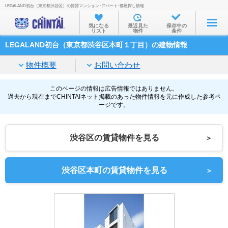
LEGALAND初台（東京都渋谷区）の賃貸マンション･アパート･部屋探し情報
お部屋を探す
気になる
最近見た
保存中の
リスト
物件
条件
沿線・駅から
LEGALAND初台（東京都渋谷区本町１丁目）の建物情報
住所から
物件概要
お問い合わせ
家賃相場から
通勤通学時間から
このページの情報は広告情報ではありません。
過去から現在までCHINTAIネット掲載のあった物件情報を元に作成した参考ペ
ージです。
物件特集から
不動産会社から
渋谷区の賃貸物件を見る
＞
TOP
渋谷区本町の賃貸物件を見る
＞