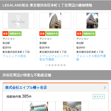
LEGALAND初台 東京都渋谷区本町１丁目周辺の建物情報
新着
掲載物件有
新着
掲載物件有
新着
掲載物件有
マンション
マンション
マンション
初台駅
新宿駅
初台駅
徒歩5分
徒歩26分
徒歩8分
東京都渋谷区本町１丁目
東京都渋谷区本町１丁目
東京都渋谷区本町１丁目
フェニックス初台
トーシンフェニックス
フェニックス初台弐番
初台弐番館
館
渋谷区周辺が得意な不動産店舗
株式会社エイブル幡ヶ谷店
385
掲載物件数:
件
オススメ