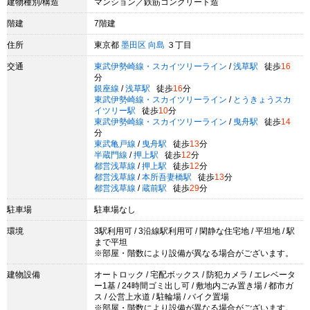
建物種別/構造
マンション／鉄筋コンクリート造
階建
7階建
住所
東京都
墨田区
向島
３丁目
交通
東武伊勢崎線・スカイツリーライン
/
浅草駅
徒歩
16
分
銀座線
/
浅草駅
徒歩
16
分
東武伊勢崎線・スカイツリーライン
/
とうきょうスカ
イツリー駅
徒歩
10
分
東武伊勢崎線・スカイツリーライン
/
曳舟駅
徒歩
14
分
東武亀戸線
/
曳舟駅
徒歩
13
分
半蔵門線
/
押上駅
徒歩
12
分
都営浅草線
/
押上駅
徒歩
12
分
都営浅草線
/
本所吾妻橋駅
徒歩
13
分
都営浅草線
/
蔵前駅
徒歩
29
分
駐車場
駐車場なし
環境
3駅利用可 / 3沿線駅利用可 / 閑静な住宅地 / 平坦地 / 駅
まで平坦
※部屋・階数により設備が異なる場合がございます。
建物設備
オートロック / 宅配ボックス / 防犯カメラ / エレベータ
ー1基 / 24時間ゴミ出し可 / 敷地内ごみ置き場 / 都市ガ
ス / 公営上水道 / 駐輪場 / バイク置場
※部屋・階数により設備が異なる場合がございます。