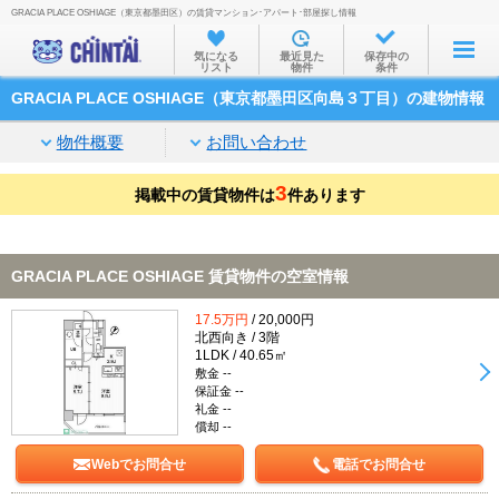
GRACIA PLACE OSHIAGE（東京都墨田区）の賃貸マンション･アパート･部屋探し情報
お部屋を探す
気になる
最近見た
保存中の
リスト
物件
条件
沿線・駅から
GRACIA PLACE OSHIAGE（東京都墨田区向島３丁目）の建物情報
住所から
物件概要
お問い合わせ
家賃相場から
3
掲載中の賃貸物件は
通勤通学時間から
件あります
物件特集から
GRACIA PLACE OSHIAGE 賃貸物件の空室情報
不動産会社から
17.5万円
/ 20,000円
TOP
北西向き / 3階
1LDK / 40.65㎡
敷金 --
保証金 --
礼金 --
償却 --
Webでお問合せ
電話でお問合せ