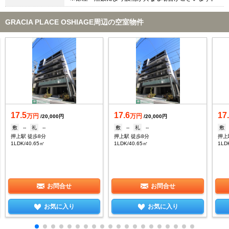
GRACIA PLACE OSHIAGE周辺の空室物件
17.5
17.6
17
万円
万円
/20,000円
/20,000円
敷
--
礼
--
敷
--
礼
--
敷
押上駅 徒歩8分
押上駅 徒歩8分
押上
1LDK/40.65㎡
1LDK/40.65㎡
1LD
お問合せ
お問合せ
お気に入り
お気に入り