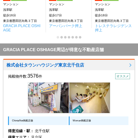
マンション
マンション
マンション
浅草駅
浅草駅
浅草駅
徒歩16分
徒歩17分
徒歩18分
東京都墨田区向島３丁目
東京都墨田区向島３丁目
東京都墨田区向島３丁目
GRACIA PLACE OSHI
アーバンパーク押上
トレステラレジデンス
AGE
押上
GRACIA PLACE OSHIAGE周辺が得意な不動産店舗
株式会社タウンハウジング東京北千住店
3576
掲載物件数:
件
オススメ
ChintaiNet掲載店舗
Woman掲載店舗
得意沿線・駅：
北千住駅
得意エリア：
足立区