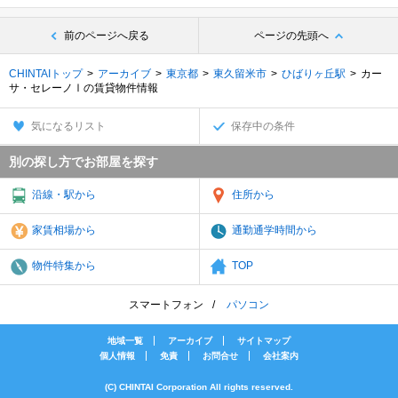
前のページへ戻る
ページの先頭へ
CHINTAIトップ
アーカイブ
東京都
東久留米市
ひばりヶ丘駅
カー
サ・セレーノⅠの賃貸物件情報
気になるリスト
保存中の条件
別の探し方でお部屋を探す
沿線・駅から
住所から
家賃相場から
通勤通学時間から
物件特集から
TOP
スマートフォン
パソコン
地域一覧
アーカイブ
サイトマップ
個人情報
免責
お問合せ
会社案内
(C) CHINTAI Corporation All rights reserved.