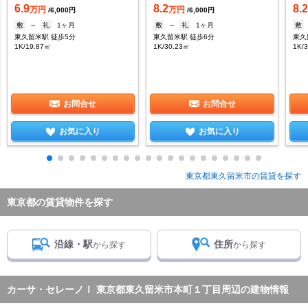
6.9
8.2
8.
万円
万円
/6,000円
/6,000円
敷
--
礼
1ヶ月
敷
--
礼
1ヶ月
敷
東久留米駅 徒歩5分
東久留米駅 徒歩6分
東久
1K/19.87㎡
1K/30.23㎡
1K/
お問合せ
お問合せ
お気に入り
お気に入り
東京都東久留米市の賃貸を探す
東京都の賃貸物件を探す
沿線・駅
住所
から探す
から探す
カーサ・セレーノⅠ 東京都東久留米市本町１丁目周辺の建物情報