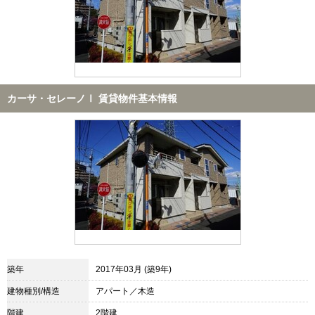
カーサ・セレーノⅠ 賃貸物件基本情報
築年
2017年03月 (築9年)
建物種別/構造
アパート／木造
階建
2階建