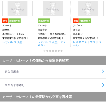
新着
掲載物件有
掲載物件有
新着
掲載物件有
アパート
アパート
アパート
新座駅
朝霞台駅
保谷駅
車移動18分 6.8km
バス35分 東久留米駅東口下車：停歩4分
徒歩48分
東京都東久留米市本町１丁目
東京都東久留米市本町１丁目10ー21
東京都東久留米市本町１丁目
レオパレス茂盛
レオパレス茂盛 ２２
レオネクストエスポワ
６５４
ール
カーサ・セレーノⅠの住所から空室を再検索
東久留米市
東久留米市本町
カーサ・セレーノⅠの最寄駅から空室を再検索