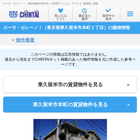
カーサ・セレーノⅠ（東京都東久留米市）の賃貸マンション･アパート･部屋探し情報
お部屋を探す
気になる
最近見た
保存中の
リスト
物件
条件
沿線・駅から
カーサ・セレーノⅠ（東京都東久留米市本町１丁目）の建物情報
住所から
物件概要
家賃相場から
通勤通学時間から
このページの情報は広告情報ではありません。
過去から現在までCHINTAIネット掲載のあった物件情報を元に作成した参考ペ
ージです。
物件特集から
不動産会社から
東久留米市の賃貸物件を見る
＞
TOP
東久留米市本町の賃貸物件を見る
＞