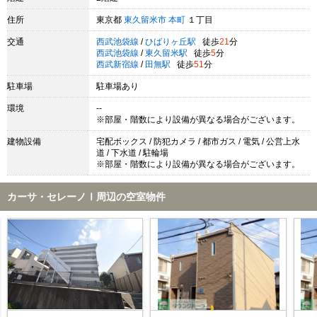
住所
東京都
東久留米市
本町
１丁目
交通
西武池袋線
/
ひばりヶ丘駅
徒歩
21
分
西武池袋線
/
東久留米駅
徒歩
5
分
西武新宿線
/
田無駅
徒歩
51
分
駐車場
駐車場あり
環境
--
※部屋・階数により設備が異なる場合がございます。
建物設備
宅配ボックス / 防犯カメラ / 都市ガス / 電気 / 公営上水
道 / 下水道 / 駐輪場
※部屋・階数により設備が異なる場合がございます。
カーサ・セレーノⅠ周辺の空室物件