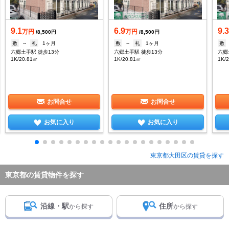
9.1
6.9
9.
万円
万円
/8,500円
/8,500円
敷
--
礼
1ヶ月
敷
--
礼
1ヶ月
敷
六郷土手駅 徒歩13分
六郷土手駅 徒歩13分
六郷
1K/20.81㎡
1K/20.81㎡
1K/
お問合せ
お問合せ
お気に入り
お気に入り
東京都大田区の賃貸を探す
東京都の賃貸物件を探す
沿線・駅
住所
から探す
から探す