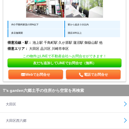
仲介手数料家賃の55%以下
駅から徒歩３分以内
多店舗展開
開店10年以上
得意沿線・駅：
池上駅 千鳥町駅 久が原駅 蓮沼駅 御嶽山駅 他
得意エリア：
大田区 品川区 川崎市幸区
この物件はLINEで不動産会社へお問合せができます！
友だち追加してLINEでお問合せ（無料）
Webでお問合せ
電話でお問合せ
T's garden六郷土手の住所から空室を再検索
大田区
大田区西六郷