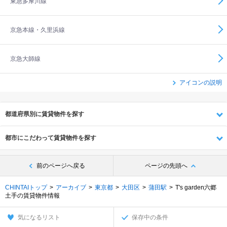
東急多摩川線
京急本線・久里浜線
京急大師線
アイコンの説明
都道府県別に賃貸物件を探す
都市にこだわって賃貸物件を探す
前のページへ戻る
ページの先頭へ
CHINTAIトップ
アーカイブ
東京都
大田区
蒲田駅
T's garden六郷
土手の賃貸物件情報
気になるリスト
保存中の条件