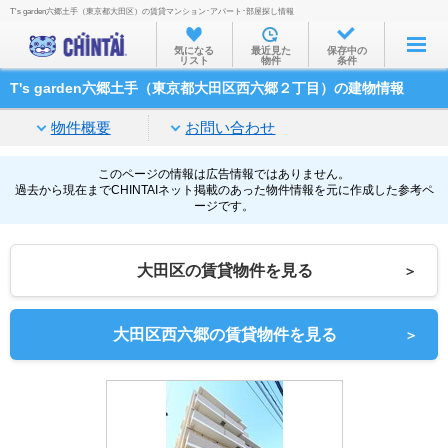
T's garden六郷土手（東京都大田区）の賃貸マンション･アパート･部屋探し情報
お部屋を探す
気になる
最近見た
保存中の
リスト
物件
条件
沿線・駅から
T's garden六郷土手（東京都大田区西六郷２丁目）の建物情報
住所から
物件概要
お問い合わせ
家賃相場から
通勤通学時間から
このページの情報は広告情報ではありません。
過去から現在までCHINTAIネット掲載のあった物件情報を元に作成した参考ペ
ージです。
物件特集から
不動産会社から
大田区の賃貸物件を見る
＞
TOP
大田区西六郷の賃貸物件を見る
＞