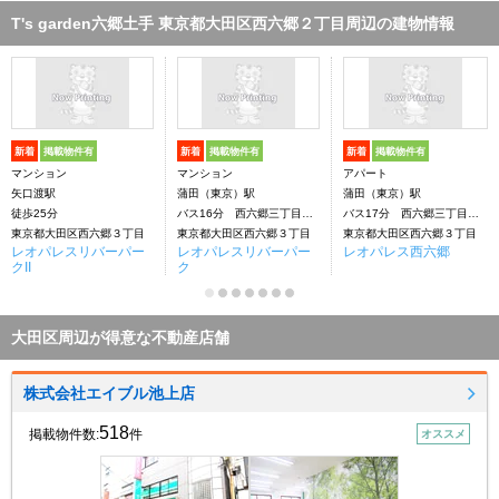
T's garden六郷土手 東京都大田区西六郷２丁目周辺の建物情報
新着
掲載物件有
新着
掲載物件有
新着
掲載物件有
マンション
マンション
アパート
矢口渡駅
蒲田（東京）駅
蒲田（東京）駅
徒歩25分
バス16分 西六郷三丁目下車：停歩3分
バス17分 西六郷三丁目下車：停歩4分
東京都大田区西六郷３丁目
東京都大田区西六郷３丁目
東京都大田区西六郷３丁目
レオパレスリバーパー
レオパレスリバーパー
レオパレス西六郷
クII
ク
大田区周辺が得意な不動産店舗
株式会社エイブル池上店
518
掲載物件数:
件
オススメ