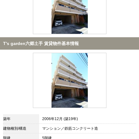
T's garden六郷土手 賃貸物件基本情報
築年
2006年12月 (築19年)
建物種別/構造
マンション／鉄筋コンクリート造
階建
5階建