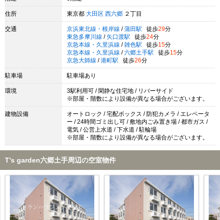
住所
東京都
大田区
西六郷
２丁目
交通
京浜東北線・根岸線
/
蒲田駅
徒歩
29
分
東急多摩川線
/
矢口渡駅
徒歩
24
分
京急本線・久里浜線
/
雑色駅
徒歩
15
分
京急本線・久里浜線
/
六郷土手駅
徒歩
15
分
京急大師線
/
港町駅
徒歩
26
分
駐車場
駐車場あり
環境
3駅利用可 / 閑静な住宅地 / リバーサイド
※部屋・階数により設備が異なる場合がございます。
建物設備
オートロック / 宅配ボックス / 防犯カメラ / エレベータ
ー / 24時間ゴミ出し可 / 敷地内ごみ置き場 / 都市ガス /
電気 / 公営上水道 / 下水道 / 駐輪場
※部屋・階数により設備が異なる場合がございます。
T's garden六郷土手周辺の空室物件