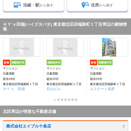
沿線・駅
住所
から探す
から探す
ＨＹ’ｓ田端(ハイズタバタ) 東京都北区田端新町１丁目周辺の建物情
報
新着
掲載物件有
掲載物件有
新着
掲載物件有
マンション
マンション
マンション
日暮里駅
日暮里駅
日暮里駅
徒歩18分
徒歩15分
徒歩15分
東京都北区田端新町１丁目
東京都北区田端新町１丁目
東京都北区田端新町１丁目
ＨＹ’ｓ 田端
石山ビル
エステート埴原
北区周辺が得意な不動産店舗
株式会社エイブル十条店