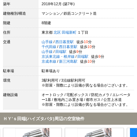
築年
2018年12月 (築7年)
建物種別/構造
マンション／鉄筋コンクリート造
階建
8階建
住所
東京都
北区
田端新町
１丁目
交通
山手線
/
西日暮里駅
徒歩
10
分
千代田線
/
西日暮里駅
徒歩
10
分
山手線
/
田端駅
徒歩
9
分
京浜東北線・根岸線
/
田端駅
徒歩
9
分
京成本線
/
新三河島駅
徒歩
10
分
駐車場
駐車場あり
環境
3駅利用可 / 3沿線駅利用可
※部屋・階数により設備が異なる場合がございます。
建物設備
オートロック / 宅配ボックス / 防犯カメラ / エレベータ
ー1基 / 敷地内ごみ置き場 / 都市ガス / 公営上水道
※部屋・階数により設備が異なる場合がございます。
ＨＹ’ｓ田端(ハイズタバタ)周辺の空室物件