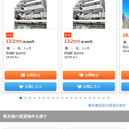
18
新着
新着
13.2
13.2
万円
万円
/8,000円
/8,000円
敷
西日
敷
--
礼
1ヶ月
敷
--
礼
1ヶ月
1K/
田端駅 徒歩9分
田端駅 徒歩9分
1K/25.6㎡
1K/25.6㎡
お問合せ
お問合せ
お気に入り
お気に入り
東京都北区の賃貸を探す
東京都の賃貸物件を探す