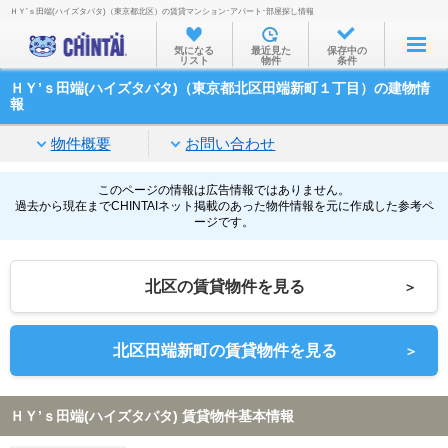
ＨＹ’ｓ田端(ハイズタバタ)（東京都北区）の賃貸マンション･アパート･部屋探し情報
お部屋を探す
気になる
最近見た
保存中の
リスト
物件
条件
沿線・駅から
ＨＹ’ｓ田端(ハイズタバタ)（東京都北区田端新町１丁目）の建物情
住所から
報
家賃相場から
物件概要
お問い合わせ
通勤通学時間から
このページの情報は広告情報ではありません。
過去から現在までCHINTAIネット掲載のあった物件情報を元に作成した参考ペ
物件特集から
ージです。
不動産会社から
北区の賃貸物件を見る
＞
TOP
北区田端新町の賃貸物件を見る
＞
ＨＹ’ｓ田端(ハイズタバタ) 賃貸物件基本情報