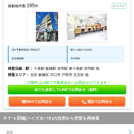
195
掲載物件数:
件
オススメ
仲介手数料家賃の55%以下
駅から徒歩３分以内
多店舗展開
年中無休
得意沿線・駅：
十条駅 板橋駅 赤羽駅 東十条駅 赤羽駅 他
得意エリア：
北区 板橋区 川口市 戸田市 文京区 他
この物件はLINEで不動産会社へお問合せができます！
友だち追加してLINEでお問合せ（無料）
Webでお問合せ
電話でお問合せ
ＨＹ’ｓ田端(ハイズタバタ)の住所から空室を再検索
北区