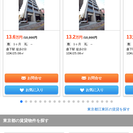
13.6
13.2
13
万円
万円
/10,000円
/10,000円
敷
1ヶ月
礼
--
敷
1ヶ月
礼
--
敷
森下駅 徒歩2分
森下駅 徒歩2分
森下
1DK/25.08㎡
1DK/25.08㎡
1DK
お問合せ
お問合せ
お気に入り
お気に入り
東京都江東区の賃貸を探す
東京都の賃貸物件を探す