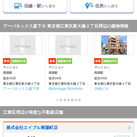
沿線・駅
住所
から探す
から探す
アーバネックス森下Ⅲ 東京都江東区新大橋２丁目周辺の建物情報
新着
掲載物件有
新着
掲載物件有
新着
掲載物件有
マンション
マンション
マンション
両国駅
両国駅
両国駅
徒歩15分
徒歩16分
徒歩15分
東京都江東区新大橋２丁目
東京都江東区新大橋２丁目
東京都江東区新大橋３丁目
アーバネックス森下III
Belleviage Morishita
大崎ビル
江東区周辺が得意な不動産店舗
株式会社エイブル東陽町店