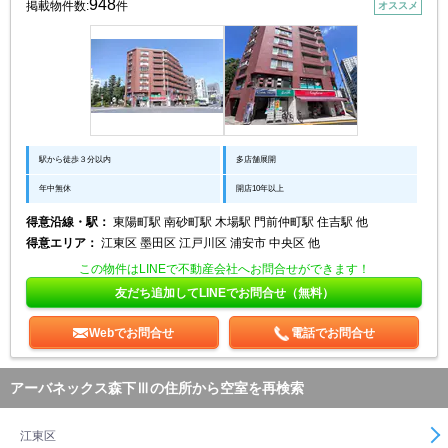
948
掲載物件数:
件
オススメ
駅から徒歩３分以内
多店舗展開
年中無休
開店10年以上
得意沿線・駅：
東陽町駅 南砂町駅 木場駅 門前仲町駅 住吉駅 他
得意エリア：
江東区 墨田区 江戸川区 浦安市 中央区 他
この物件はLINEで不動産会社へお問合せができます！
友だち追加してLINEでお問合せ（無料）
Webでお問合せ
電話でお問合せ
アーバネックス森下Ⅲの住所から空室を再検索
江東区