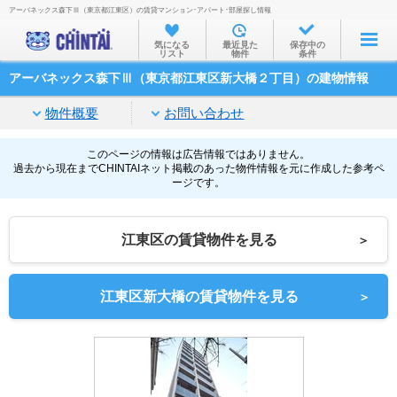
アーバネックス森下Ⅲ（東京都江東区）の賃貸マンション･アパート･部屋探し情報
お部屋を探す
気になる
最近見た
保存中の
リスト
物件
条件
沿線・駅から
アーバネックス森下Ⅲ（東京都江東区新大橋２丁目）の建物情報
住所から
物件概要
お問い合わせ
家賃相場から
通勤通学時間から
このページの情報は広告情報ではありません。
過去から現在までCHINTAIネット掲載のあった物件情報を元に作成した参考ペ
ージです。
物件特集から
不動産会社から
江東区の賃貸物件を見る
＞
TOP
江東区新大橋の賃貸物件を見る
＞