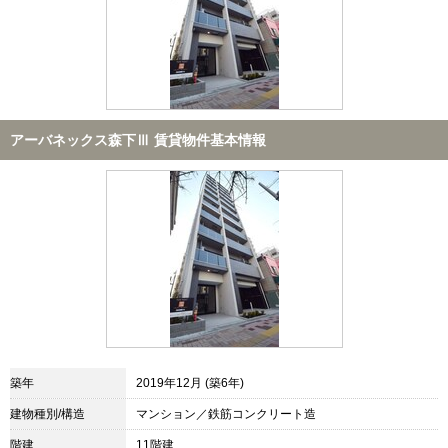
アーバネックス森下Ⅲ 賃貸物件基本情報
築年
2019年12月 (築6年)
建物種別/構造
マンション／鉄筋コンクリート造
階建
11階建