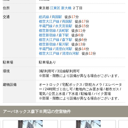
住所
東京都
江東区
新大橋
２丁目
交通
総武線
/
両国駅
徒歩
17
分
都営大江戸線
/
両国駅
徒歩
17
分
半蔵門線
/
水天宮前駅
徒歩
15
分
都営新宿線
/
浜町駅
徒歩
11
分
都営新宿線
/
森下駅
徒歩
6
分
都営大江戸線
/
森下駅
徒歩
6
分
都営新宿線
/
菊川駅
徒歩
13
分
半蔵門線
/
清澄白河駅
徒歩
14
分
都営大江戸線
/
清澄白河駅
徒歩
12
分
駐車場
駐車場あり
環境
3駅利用可 / 3沿線駅利用可
※部屋・階数により設備が異なる場合がございます。
建物設備
オートロック / 宅配ボックス / 防犯カメラ / エレベータ
ー / 24時間ゴミ出し可 / 敷地内ごみ置き場 / 都市ガス /
電気 / 公営上水道 / 下水道 / 駐輪場 / バイク置場
※部屋・階数により設備が異なる場合がございます。
アーバネックス森下Ⅲ周辺の空室物件