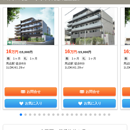
16
16
16
万円
万円
/15,000円
/15,000円
敷
1ヶ月
礼
1ヶ月
敷
1ヶ月
礼
1ヶ月
敷
馬込駅 徒歩8分
馬込駅 徒歩8分
馬込
1LDK/41.29㎡
1LDK/41.29㎡
1LD
お問合せ
お問合せ
お気に入り
お気に入り