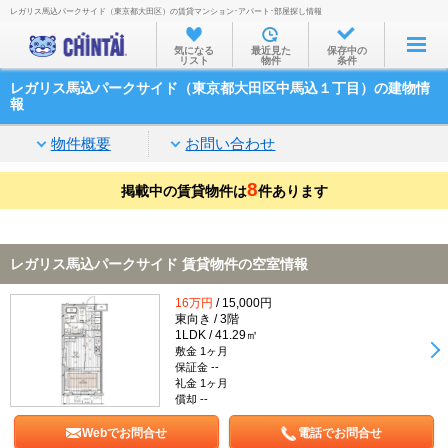
レガリス馬込パークサイド（東京都大田区）の賃貸マンション･アパート･部屋探し情報
お部屋を探す
気になる
最近見た
保存中の
リスト
物件
条件
沿線・駅から
レガリス馬込パークサイド（東京都大田区中馬込１丁目）の建物情
住所から
報
家賃相場から
物件概要
お問い合わせ
通勤通学時間から
8
掲載中の賃貸物件は
件あります
物件特集から
不動産会社から
レガリス馬込パークサイド 賃貸物件の空室情報
TOP
16万円
/ 15,000円
東向き / 3階
1LDK / 41.29㎡
敷金 1ヶ月
保証金 --
礼金 1ヶ月
償却 --
Webでお問合せ
電話でお問合せ