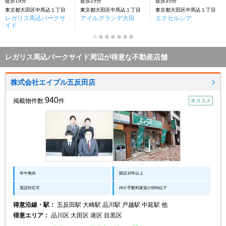
徒歩19分
徒歩25分
徒歩35分
東京都大田区中馬込１丁目
東京都大田区中馬込１丁目
東京都大田区中馬込１丁目
レガリス馬込パークサ
アイルグランデ大田
エクセルシア
イド
レガリス馬込パークサイド周辺が得意な不動産店舗
株式会社エイブル五反田店
940
掲載物件数:
件
オススメ
年中無休
開店10年以上
英語対応可
仲介手数料家賃の55%以下
得意沿線・駅：
五反田駅 大崎駅 品川駅 戸越駅 中延駅 他
得意エリア：
品川区 大田区 港区 目黒区