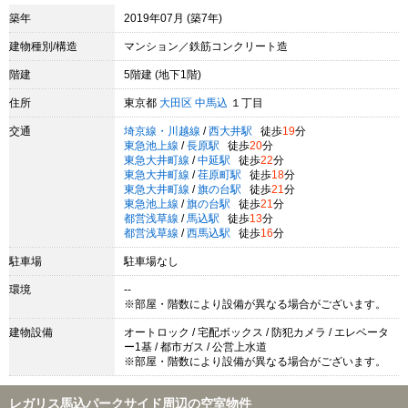
築年
2019年07月 (築7年)
建物種別/構造
マンション／鉄筋コンクリート造
階建
5階建 (地下1階)
住所
東京都
大田区
中馬込
１丁目
交通
埼京線・川越線
/
西大井駅
徒歩
19
分
東急池上線
/
長原駅
徒歩
20
分
東急大井町線
/
中延駅
徒歩
22
分
東急大井町線
/
荏原町駅
徒歩
18
分
東急大井町線
/
旗の台駅
徒歩
21
分
東急池上線
/
旗の台駅
徒歩
21
分
都営浅草線
/
馬込駅
徒歩
13
分
都営浅草線
/
西馬込駅
徒歩
16
分
駐車場
駐車場なし
環境
--
※部屋・階数により設備が異なる場合がございます。
建物設備
オートロック / 宅配ボックス / 防犯カメラ / エレベータ
ー1基 / 都市ガス / 公営上水道
※部屋・階数により設備が異なる場合がございます。
レガリス馬込パークサイド周辺の空室物件