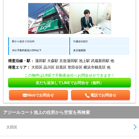
駅から徒歩３分以内
引越会社紹介
仲介手数料家賃の55%以下
多店舗展開
得意沿線・駅：
蒲田駅 大森駅 京急蒲田駅 池上駅 武蔵新田駅 他
得意エリア：
大田区 品川区 目黒区 世田谷区 横浜市鶴見区 他
この物件はLINEで不動産会社へお問合せができます！
友だち追加してLINEでお問合せ（無料）
Webでお問合せ
電話でお問合せ
アジールコート池上の住所から空室を再検索
大田区