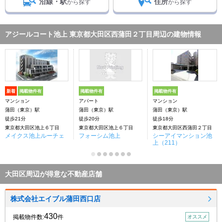
沿線・駅
住所
から探す
から探す
アジールコート池上 東京都大田区西蒲田２丁目周辺の建物情報
新着
掲載物件有
掲載物件有
掲載物件有
マンション
アパート
マンション
蒲田（東京）駅
蒲田（東京）駅
蒲田（東京）駅
徒歩21分
徒歩20分
徒歩18分
東京都大田区池上６丁目
東京都大田区池上６丁目
東京都大田区西蒲田２丁目
メイクス池上ルーチェ
フォーシム池上
シーアイマンション池
上（211）
大田区周辺が得意な不動産店舗
株式会社エイブル蒲田西口店
430
掲載物件数:
件
オススメ