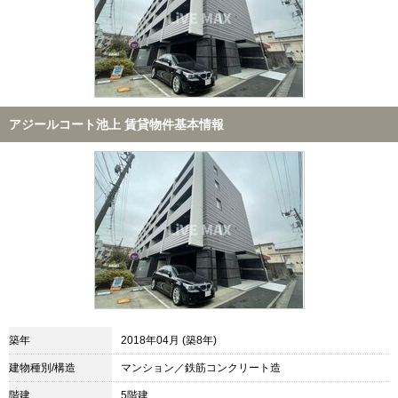
アジールコート池上 賃貸物件基本情報
築年
2018年04月 (築8年)
建物種別/構造
マンション／鉄筋コンクリート造
階建
5階建