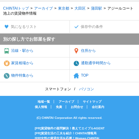
CHINTAIトップ
アーカイブ
東京都
大田区
蒲田駅
アジールコート
池上の賃貸物件情報
気になるリスト
保存中の条件
別の探し方でお部屋を探す
沿線・駅から
住所から
家賃相場から
通勤通学時間から
物件特集から
TOP
スマートフォン
パソコン
地域一覧
アーカイブ
サイトマップ
個人情報
免責
お問合せ
会社案内
(C) CHINTAI Corporation All rights reserved.
[PR]賃貸物件の疑問解決！教えてエイブルAGENT
[PR]賃貸生活の工夫を紹介！CHINTAI情報局
[PR]女性の賃貸生活を応援！Woman.CHINTAI