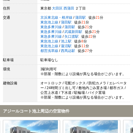
住所
東京都
大田区
西蒲田
２丁目
交通
京浜東北線・根岸線
/
蒲田駅
徒歩
21
分
東急池上線
/
蒲田駅
徒歩
21
分
東急多摩川線
/
蒲田駅
徒歩
21
分
東急多摩川線
/
武蔵新田駅
徒歩
21
分
東急多摩川線
/
矢口渡駅
徒歩
22
分
東急池上線
/
池上駅
徒歩
8
分
東急池上線
/
蓮沼駅
徒歩
11
分
都営浅草線
/
西馬込駅
徒歩
27
分
駐車場
駐車場なし
環境
3駅利用可
※部屋・階数により設備が異なる場合がございます。
建物設備
オートロック / 宅配ボックス / 防犯カメラ / エレベータ
ー / 24時間ゴミ出し可 / 敷地内ごみ置き場 / 都市ガス /
公営上水道 / 下水道 / 駐輪場 / バイク置場
※部屋・階数により設備が異なる場合がございます。
アジールコート池上周辺の空室物件