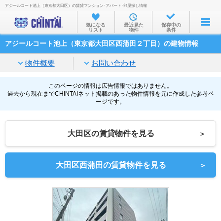
アジールコート池上（東京都大田区）の賃貸マンション･アパート･部屋探し情報
お部屋を探す
気になる
最近見た
保存中の
リスト
物件
条件
沿線・駅から
アジールコート池上（東京都大田区西蒲田２丁目）の建物情報
住所から
物件概要
お問い合わせ
家賃相場から
通勤通学時間から
このページの情報は広告情報ではありません。
過去から現在までCHINTAIネット掲載のあった物件情報を元に作成した参考ペ
ージです。
物件特集から
不動産会社から
大田区の賃貸物件を見る
＞
TOP
大田区西蒲田の賃貸物件を見る
＞