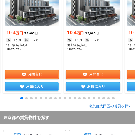
10.4
10.4
10
万円
万円
/12,000円
/12,000円
敷
1ヶ月
礼
1ヶ月
敷
1ヶ月
礼
1ヶ月
敷
池上駅 徒歩4分
池上駅 徒歩4分
池上
1K/25.57㎡
1K/25.57㎡
1K/
お問合せ
お問合せ
お気に入り
お気に入り
東京都大田区の賃貸を探す
東京都の賃貸物件を探す