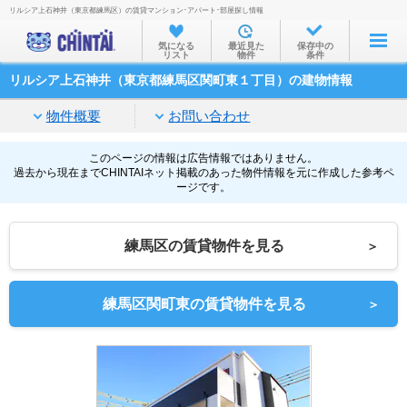
リルシア上石神井（東京都練馬区）の賃貸マンション･アパート･部屋探し情報
お部屋を探す
気になる
最近見た
保存中の
リスト
物件
条件
沿線・駅から
リルシア上石神井（東京都練馬区関町東１丁目）の建物情報
住所から
物件概要
お問い合わせ
家賃相場から
通勤通学時間から
このページの情報は広告情報ではありません。
過去から現在までCHINTAIネット掲載のあった物件情報を元に作成した参考ペ
ージです。
物件特集から
不動産会社から
練馬区の賃貸物件を見る
＞
TOP
練馬区関町東の賃貸物件を見る
＞