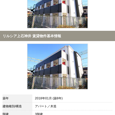
リルシア上石神井 賃貸物件基本情報
築年
2018年01月 (築8年)
建物種別/構造
アパート／木造
階建
3階建