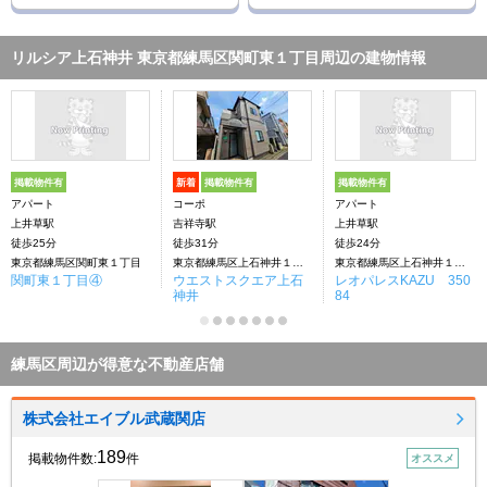
リルシア上石神井 東京都練馬区関町東１丁目周辺の建物情報
掲載物件有
新着
掲載物件有
掲載物件有
アパート
コーポ
アパート
上井草駅
吉祥寺駅
上井草駅
徒歩25分
徒歩31分
徒歩24分
東京都練馬区関町東１丁目
東京都練馬区上石神井１丁目
東京都練馬区上石神井１丁目33ー16
関町東１丁目④
ウエストスクエア上石
レオパレスKAZU 350
神井
84
練馬区周辺が得意な不動産店舗
株式会社エイブル武蔵関店
189
掲載物件数:
件
オススメ