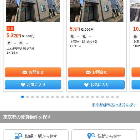
5
10
新着
万円
/2,000円
5.3
万円
/2,000円
敷
--
礼
--
敷
上石神井駅 徒歩7分
上石
敷
--
礼
--
1K/15㎡
1K/
上石神井駅 徒歩7分
1K/15㎡
お問合せ
お問合せ
お気に入り
お気に入り
東京都練馬区の賃貸を探す
東京都の賃貸物件を探す
沿線・駅
住所
から探す
から探す