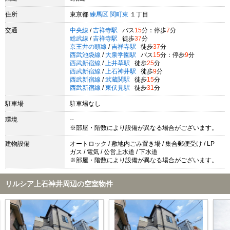
住所
東京都
練馬区
関町東
１丁目
交通
中央線
/
吉祥寺駅
バス
15
分：停歩
7
分
総武線
/
吉祥寺駅
徒歩
37
分
京王井の頭線
/
吉祥寺駅
徒歩
37
分
西武池袋線
/
大泉学園駅
バス
15
分：停歩
9
分
西武新宿線
/
上井草駅
徒歩
25
分
西武新宿線
/
上石神井駅
徒歩
9
分
西武新宿線
/
武蔵関駅
徒歩
15
分
西武新宿線
/
東伏見駅
徒歩
31
分
駐車場
駐車場なし
環境
--
※部屋・階数により設備が異なる場合がございます。
建物設備
オートロック / 敷地内ごみ置き場 / 集合郵便受け / LP
ガス / 電気 / 公営上水道 / 下水道
※部屋・階数により設備が異なる場合がございます。
リルシア上石神井周辺の空室物件