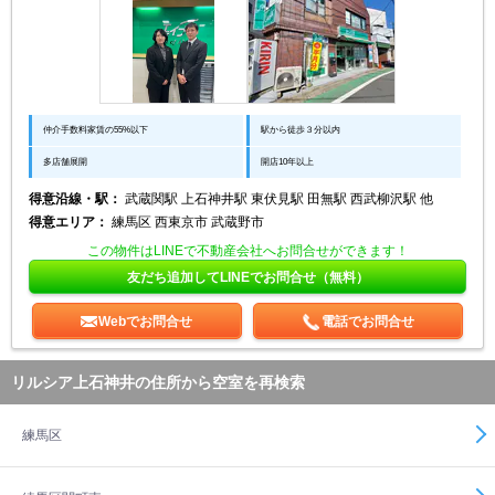
仲介手数料家賃の55%以下
駅から徒歩３分以内
多店舗展開
開店10年以上
得意沿線・駅：
武蔵関駅 上石神井駅 東伏見駅 田無駅 西武柳沢駅 他
得意エリア：
練馬区 西東京市 武蔵野市
この物件はLINEで不動産会社へお問合せができます！
友だち追加してLINEでお問合せ（無料）
Webでお問合せ
電話でお問合せ
リルシア上石神井の住所から空室を再検索
練馬区