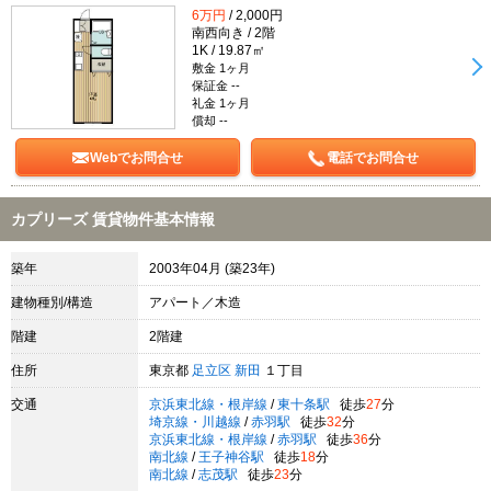
6万円
/ 2,000円
南西向き / 2階
1K / 19.87㎡
敷金 1ヶ月
保証金 --
礼金 1ヶ月
償却 --
Webでお問合せ
電話でお問合せ
カプリーズ 賃貸物件基本情報
築年
2003年04月 (築23年)
建物種別/構造
アパート／木造
階建
2階建
住所
東京都
足立区
新田
１丁目
交通
京浜東北線・根岸線
/
東十条駅
徒歩
27
分
埼京線・川越線
/
赤羽駅
徒歩
32
分
京浜東北線・根岸線
/
赤羽駅
徒歩
36
分
南北線
/
王子神谷駅
徒歩
18
分
南北線
/
志茂駅
徒歩
23
分