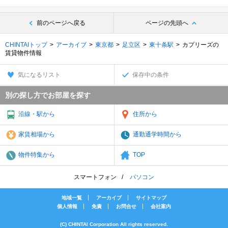
前のページへ戻る
ページの先頭へ
CHINTAIトップ
アーカイブ
東京都
足立区
東十条駅
カプリーズの
賃貸物件情報
気になるリスト
保存中の条件
別の探し方でお部屋を探す
沿線・駅から
住所から
家賃相場から
通勤通学時間から
物件特集から
TOP
スマートフォン
パソコン
地域一覧
アーカイブ
サイトマップ
個人情報
免責
お問合せ
会社案内
(C) CHINTAI Corporation All rights reserved.