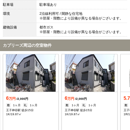
駐車場
駐車場あり
環境
2沿線利用可 / 閑静な住宅地
※部屋・階数により設備が異なる場合がございます。
建物設備
都市ガス
※部屋・階数により設備が異なる場合がございます。
カプリーズ周辺の空室物件
6
6
5.
万円
万円
/2,000円
/2,000円
敷
1ヶ月
礼
1ヶ月
敷
1ヶ月
礼
1ヶ月
敷
王子神谷駅 徒歩15分
王子神谷駅 徒歩15分
王子
1K/19.87㎡
1K/19.87㎡
1R/