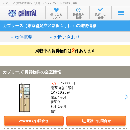
カプリーズ（東京都足立区）の賃貸マンション･アパート･部屋探し情報
お部屋を探す
気になる
最近見た
保存中の
リスト
物件
条件
沿線・駅から
カプリーズ（東京都足立区新田１丁目）の建物情報
住所から
物件概要
お問い合わせ
家賃相場から
2
掲載中の賃貸物件は
通勤通学時間から
件あります
物件特集から
カプリーズ 賃貸物件の空室情報
不動産会社から
6万円
/ 2,000円
TOP
南西向き / 2階
1K / 19.87㎡
敷金 1ヶ月
保証金 --
礼金 1ヶ月
償却 --
Webでお問合せ
電話でお問合せ