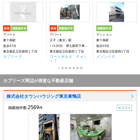
新着
掲載物件有
新着
掲載物件有
掲載物件有
アパート
アパート
マンション
東十条駅
王子（東京）駅
東十条駅
徒歩27分
バス20分 環七新田下車：停歩1分
徒歩23分
東京都足立区新田１丁目
東京都足立区新田１丁目
東京都足立区新田1丁目
カプリーズ
コートＭ＆Ａ Ｐａｒ
メゾンドＳ
ｔ７
カプリーズ周辺が得意な不動産店舗
株式会社タウンハウジング東京巣鴨店
2569
掲載物件数:
件
オススメ