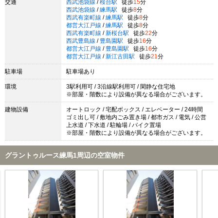
交通
西武池袋線
/
桜台駅
徒歩
15
分
西武池袋線
/
練馬駅
徒歩
8
分
西武有楽町線
/
練馬駅
徒歩
8
分
都営大江戸線
/
練馬駅
徒歩
8
分
西武有楽町線
/
新桜台駅
徒歩
22
分
西武豊島線
/
豊島園駅
徒歩
16
分
都営大江戸線
/
豊島園駅
徒歩
16
分
都営大江戸線
/
新江古田駅
徒歩
21
分
駐車場
駐車場あり
環境
3駅利用可 / 3沿線駅利用可 / 閑静な住宅地
※部屋・階数により設備が異なる場合がございます。
建物設備
オートロック / 宅配ボックス / エレベーター / 24時間
ゴミ出し可 / 敷地内ごみ置き場 / 都市ガス / 電気 / 公営
上水道 / 下水道 / 駐輪場 / バイク置場
※部屋・階数により設備が異なる場合がございます。
グラントゥルース練馬1周辺の空室物件