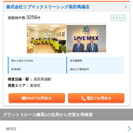
株式会社リブマックスリーシング高田馬場店
3256
掲載物件数:
件
オススメ
駅から徒歩３分以内
多店舗展開
駐車場有
保証人不要相談可
得意沿線・駅：
高田馬場駅
得意エリア：
新宿区
Webでお問合せ
電話でお問合せ
グラントゥルース練馬1の住所から空室を再検索
練馬区