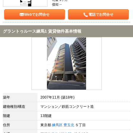
償却 --
Webでお問合せ
電話でお問合せ
グラントゥルース練馬1 賃貸物件基本情報
築年
2007年11月 (築18年)
建物種別/構造
マンション／鉄筋コンクリート造
階建
13階建
住所
東京都
練馬区
豊玉北
５丁目