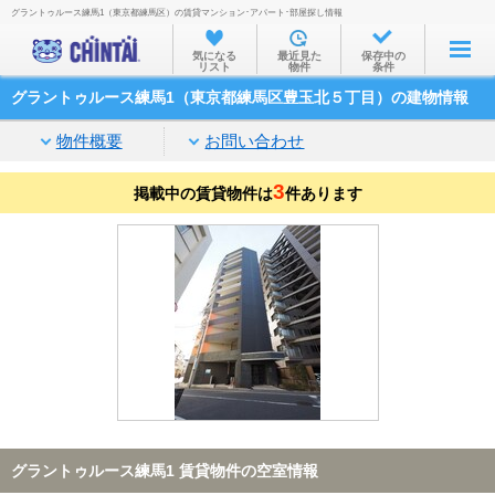
グラントゥルース練馬1（東京都練馬区）の賃貸マンション･アパート･部屋探し情報
お部屋を探す
気になる
最近見た
保存中の
リスト
物件
条件
沿線・駅から
グラントゥルース練馬1（東京都練馬区豊玉北５丁目）の建物情報
住所から
物件概要
お問い合わせ
家賃相場から
3
掲載中の賃貸物件は
通勤通学時間から
件あります
物件特集から
不動産会社から
TOP
グラントゥルース練馬1 賃貸物件の空室情報