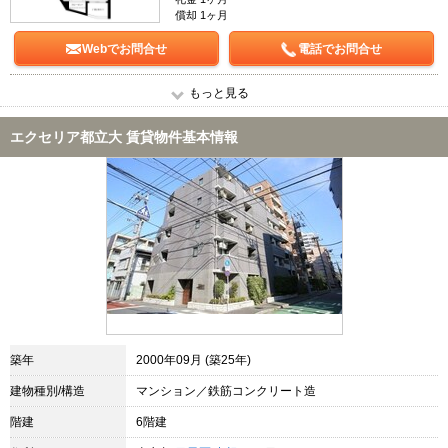
償却 1ヶ月
Webでお問合せ
電話でお問合せ
もっと見る
エクセリア都立大 賃貸物件基本情報
築年
2000年09月 (築25年)
建物種別/構造
マンション／鉄筋コンクリート造
階建
6階建