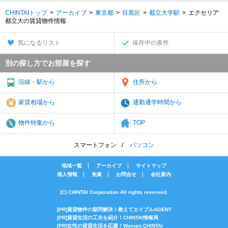
CHINTAIトップ
アーカイブ
東京都
目黒区
都立大学駅
エクセリア
都立大の賃貸物件情報
気になるリスト
保存中の条件
別の探し方でお部屋を探す
沿線・駅から
住所から
家賃相場から
通勤通学時間から
物件特集から
TOP
スマートフォン
パソコン
地域一覧
アーカイブ
サイトマップ
個人情報
免責
お問合せ
会社案内
(C) CHINTAI Corporation All rights reserved.
[PR]賃貸物件の疑問解決！教えてエイブルAGENT
[PR]賃貸生活の工夫を紹介！CHINTAI情報局
[PR]女性の賃貸生活を応援！Woman.CHINTAI