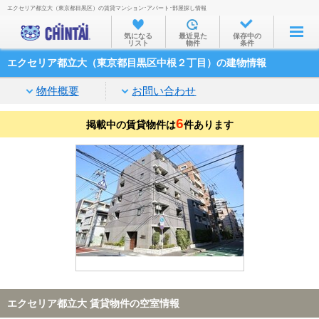
エクセリア都立大（東京都目黒区）の賃貸マンション･アパート･部屋探し情報
お部屋を探す
気になる
最近見た
保存中の
リスト
物件
条件
沿線・駅から
エクセリア都立大（東京都目黒区中根２丁目）の建物情報
住所から
物件概要
お問い合わせ
家賃相場から
6
掲載中の賃貸物件は
通勤通学時間から
件あります
物件特集から
不動産会社から
TOP
エクセリア都立大 賃貸物件の空室情報