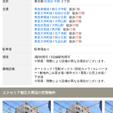
住所
東京都
目黒区
中根
２丁目
交通
東急東横線
/
都立大学駅
徒歩
7
分
東急大井町線
/
自由が丘駅
徒歩
20
分
東急東横線
/
自由が丘駅
徒歩
20
分
東急大井町線
/
大岡山駅
徒歩
20
分
東急目黒線
/
大岡山駅
徒歩
20
分
東急目黒線
/
奥沢駅
徒歩
21
分
東急大井町線
/
北千束駅
徒歩
25
分
東急大井町線
/
緑が丘駅
徒歩
15
分
東急大井町線
/
九品仏駅
徒歩
27
分
駐車場
駐車場あり
環境
3駅利用可 / 3沿線駅利用可
※部屋・階数により設備が異なる場合がございます。
建物設備
オートロック / 宅配ボックス / 防犯カメラ / エレベータ
ー / 敷地内ごみ置き場 / 都市ガス / 電気 / 公営上水道 /
下水道
※部屋・階数により設備が異なる場合がございます。
エクセリア都立大周辺の空室物件