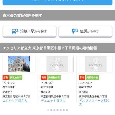
東京都の賃貸物件を探す
沿線・駅
住所
から探す
から探す
エクセリア都立大 東京都目黒区中根２丁目周辺の建物情報
新着
掲載物件有
新着
掲載物件有
新着
掲載物件有
マンション
マンション
マンション
都立大学駅
都立大学駅
都立大学駅
徒歩7分
徒歩8分
徒歩8分
東京都目黒区中根２丁目
東京都目黒区中根２丁目
東京都目黒区中根２丁目
エクセリア都立大
デュエット都立大
アルファスペース都立
大