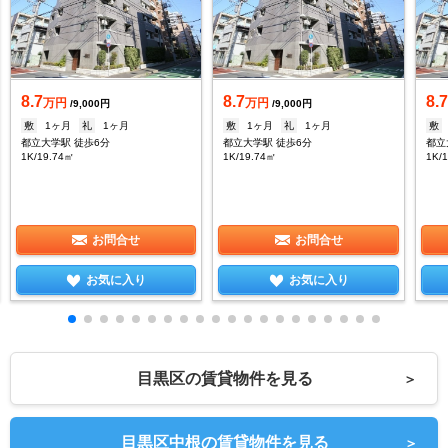
8.7
8.7
8.
万円
万円
/9,000円
/9,000円
敷
1ヶ月
礼
1ヶ月
敷
1ヶ月
礼
1ヶ月
敷
都立大学駅 徒歩6分
都立大学駅 徒歩6分
都立
1K/19.74㎡
1K/19.74㎡
1K/
お問合せ
お問合せ
お気に入り
お気に入り
目黒区の賃貸物件を見る
＞
目黒区中根の賃貸物件を見る
＞