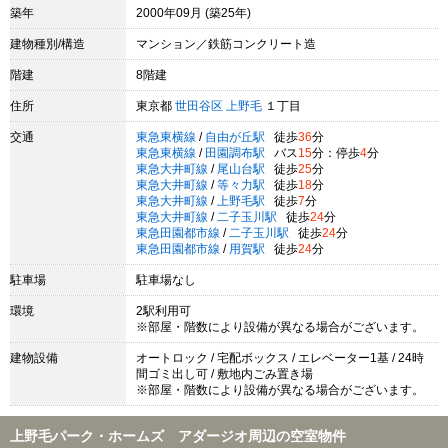
築年
2000年09月 (築25年)
建物種別/構造
マンション／鉄筋コンクリート造
階建
8階建
住所
東京都
世田谷区
上野毛
１丁目
交通
東急東横線
/
自由が丘駅
徒歩
36
分
東急東横線
/
田園調布駅
バス
15
分：停歩
4
分
東急大井町線
/
尾山台駅
徒歩
25
分
東急大井町線
/
等々力駅
徒歩
18
分
東急大井町線
/
上野毛駅
徒歩
7
分
東急大井町線
/
二子玉川駅
徒歩
24
分
東急田園都市線
/
二子玉川駅
徒歩
24
分
東急田園都市線
/
用賀駅
徒歩
24
分
駐車場
駐車場なし
環境
2駅利用可
※部屋・階数により設備が異なる場合がございます。
建物設備
オートロック / 宅配ボックス / エレベーター1基 / 24時
間ゴミ出し可 / 敷地内ごみ置き場
※部屋・階数により設備が異なる場合がございます。
上野毛パーク・ホームズ アダージオ周辺の空室物件