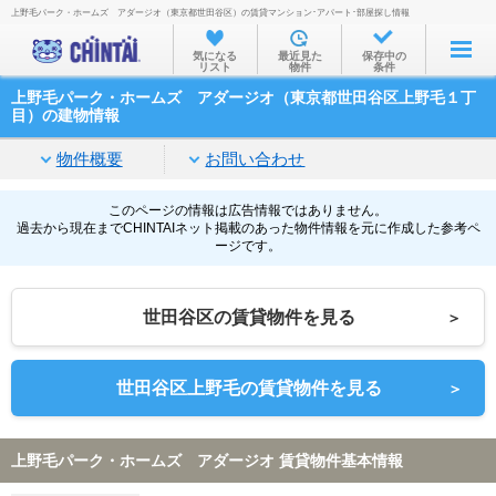
上野毛パーク・ホームズ アダージオ（東京都世田谷区）の賃貸マンション･アパート･部屋探し情報
お部屋を探す
気になる
最近見た
保存中の
リスト
物件
条件
沿線・駅から
上野毛パーク・ホームズ アダージオ（東京都世田谷区上野毛１丁
住所から
目）の建物情報
家賃相場から
物件概要
お問い合わせ
通勤通学時間から
このページの情報は広告情報ではありません。
過去から現在までCHINTAIネット掲載のあった物件情報を元に作成した参考ペ
物件特集から
ージです。
不動産会社から
世田谷区の賃貸物件を見る
＞
TOP
世田谷区上野毛の賃貸物件を見る
＞
上野毛パーク・ホームズ アダージオ 賃貸物件基本情報