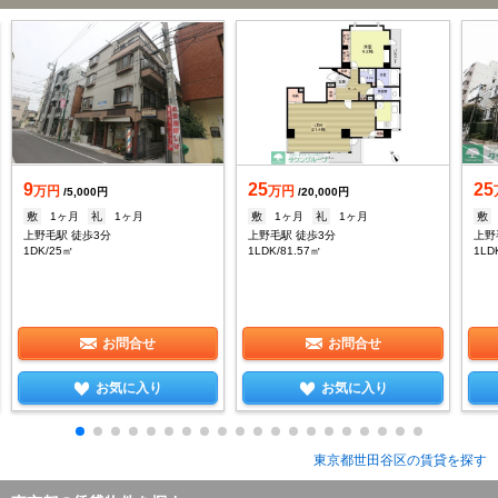
9
25
25
万円
万円
/5,000円
/20,000円
敷
1ヶ月
礼
1ヶ月
敷
1ヶ月
礼
1ヶ月
敷
上野毛駅 徒歩3分
上野毛駅 徒歩3分
上野
1DK/25㎡
1LDK/81.57㎡
1LD
お問合せ
お問合せ
お気に入り
お気に入り
東京都世田谷区の賃貸を探す