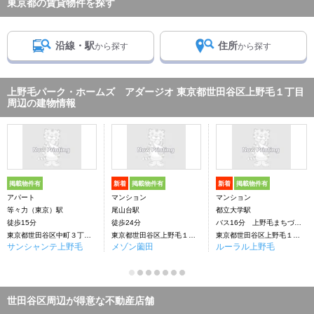
東京都の賃貸物件を探す
沿線・駅
住所
から探す
から探す
上野毛パーク・ホームズ アダージオ 東京都世田谷区上野毛１丁目
周辺の建物情報
掲載物件有
新着
掲載物件有
新着
掲載物件有
アパート
マンション
マンション
等々力（東京）駅
尾山台駅
都立大学駅
徒歩15分
徒歩24分
バス16分 上野毛まちづくりセンター下車：停歩2分
東京都世田谷区中町３丁目34ー
東京都世田谷区上野毛１丁目
東京都世田谷区上野毛１丁目
サンシャンテ上野毛
メゾン薗田
ルーラル上野毛
世田谷区周辺が得意な不動産店舗