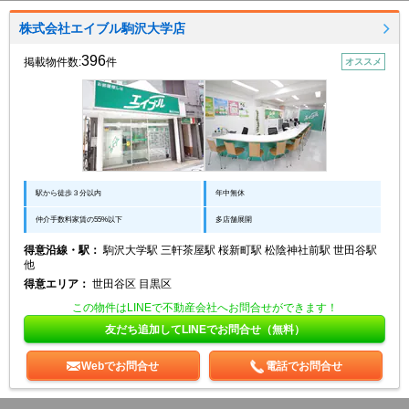
株式会社エイブル駒沢大学店
396
掲載物件数:
件
オススメ
駅から徒歩３分以内
年中無休
仲介手数料家賃の55%以下
多店舗展開
得意沿線・駅：
駒沢大学駅 三軒茶屋駅 桜新町駅 松陰神社前駅 世田谷駅
他
得意エリア：
世田谷区 目黒区
この物件はLINEで不動産会社へお問合せができます！
友だち追加してLINEでお問合せ（無料）
Webでお問合せ
電話でお問合せ