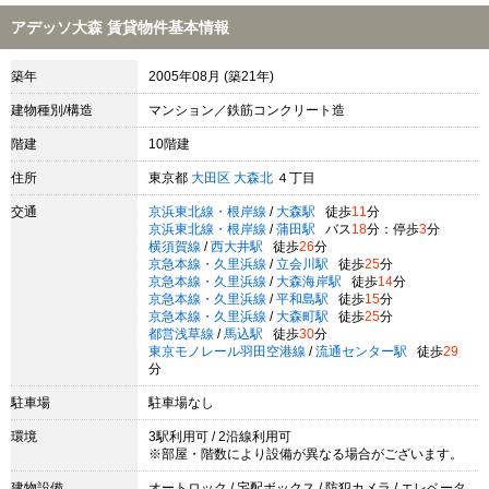
アデッソ大森 賃貸物件基本情報
築年
2005年08月 (築21年)
建物種別/構造
マンション／鉄筋コンクリート造
階建
10階建
住所
東京都
大田区
大森北
４丁目
交通
京浜東北線・根岸線
/
大森駅
徒歩
11
分
京浜東北線・根岸線
/
蒲田駅
バス
18
分：停歩
3
分
横須賀線
/
西大井駅
徒歩
26
分
京急本線・久里浜線
/
立会川駅
徒歩
25
分
京急本線・久里浜線
/
大森海岸駅
徒歩
14
分
京急本線・久里浜線
/
平和島駅
徒歩
15
分
京急本線・久里浜線
/
大森町駅
徒歩
25
分
都営浅草線
/
馬込駅
徒歩
30
分
東京モノレール羽田空港線
/
流通センター駅
徒歩
29
分
駐車場
駐車場なし
環境
3駅利用可 / 2沿線利用可
※部屋・階数により設備が異なる場合がございます。
建物設備
オートロック / 宅配ボックス / 防犯カメラ / エレベータ