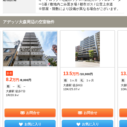
ー1基 / 敷地内ごみ置き場 / 都市ガス / 公営上水道
※部屋・階数により設備が異なる場合がございます。
アデッソ大森周辺の空室物件
13.5
13
新着
万円
/10,000円
8.2
万円
/8,000円
敷
1ヶ月
礼
1ヶ月
敷
大森駅 徒歩6分
大森
敷
--
礼
--
1DK/25.07㎡
1DK
大森駅 徒歩7分
1R/20.9㎡
お問合せ
お問合せ
お気に入り
お気に入り