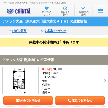
アデッソ大森（東京都大田区）の賃貸マンション･アパート･部屋探し情報
お部屋を探す
気になる
最近見た
保存中の
リスト
物件
条件
沿線・駅から
アデッソ大森（東京都大田区大森北４丁目）の建物情報
住所から
物件概要
お問い合わせ
家賃相場から
1
掲載中の賃貸物件は
通勤通学時間から
件あります
物件特集から
アデッソ大森 賃貸物件の空室情報
不動産会社から
8.2万円
/ 8,000円
TOP
東向き / 3階
1R / 20.9㎡
敷金 --
保証金 --
礼金 --
償却 --
Webでお問合せ
電話でお問合せ