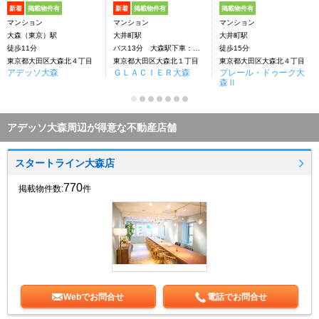
新着
掲載物件有
新着
掲載物件有
掲載物件有
マンション
マンション
マンション
大森（東京）駅
大井町駅
大井町駅
徒歩11分
バス13分 大森駅下車：停歩8分
徒歩15分
東京都大田区大森北４丁目
東京都大田区大森北１丁目
東京都大田区大森北４丁目
アデッソ大森
ＧＬＡＣＩＥＲ大森
プレール・ドゥーク大
森Ⅱ
アデッソ大森周辺が得意な不動産店舗
スタートライン大森店
770
掲載物件数:
件
Webでお問合せ
電話でお問合せ