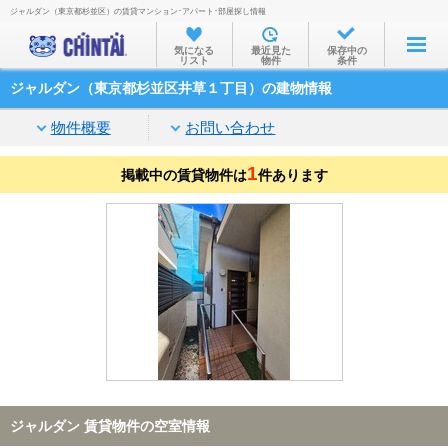
ジャルダン（東京都杉並区）の賃貸マンション･アパート･部屋探し情報
お部屋を探す
気になる
最近見た
保存中の
リスト
物件
条件
沿線・駅から
ジャルダン（東京都杉並区井草１丁目）の建物情報
住所から
物件概要
お問い合わせ
家賃相場から
1
掲載中の賃貸物件は
通勤通学時間から
件あります
物件特集から
不動産会社から
TOP
ジャルダン 賃貸物件の空室情報