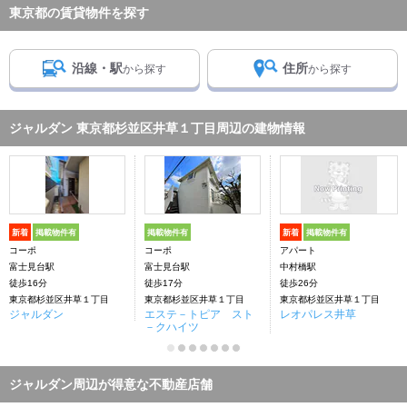
東京都の賃貸物件を探す
沿線・駅
住所
から探す
から探す
ジャルダン 東京都杉並区井草１丁目周辺の建物情報
新着
掲載物件有
掲載物件有
新着
掲載物件有
コーポ
コーポ
アパート
富士見台駅
富士見台駅
中村橋駅
徒歩16分
徒歩17分
徒歩26分
東京都杉並区井草１丁目
東京都杉並区井草１丁目
東京都杉並区井草１丁目
ジャルダン
エステ－トピア スト
レオパレス井草
－クハイツ
ジャルダン周辺が得意な不動産店舗