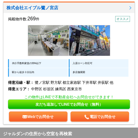
株式会社エイブル鷺ノ宮店
269
掲載物件数:
件
オススメ
仲介手数料家賃の55%以下
入居ローン対応可
駅から徒歩３分以内
多店舗展開
得意沿線・駅：
鷺ノ宮駅 野方駅 都立家政駅 下井草駅 井荻駅 他
得意エリア：
中野区 杉並区 練馬区 西東京市
この物件はLINEで不動産会社へお問合せができます！
友だち追加してLINEでお問合せ（無料）
Webでお問合せ
電話でお問合せ
ジャルダンの住所から空室を再検索