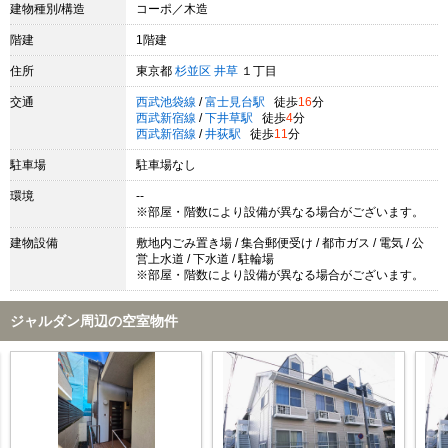
建物種別/構造
コーポ／木造
階建
1階建
住所
東京都
杉並区
井草
１丁目
交通
西武池袋線
/
富士見台駅
徒歩
16
分
西武新宿線
/
下井草駅
徒歩
4
分
西武新宿線
/
井荻駅
徒歩
11
分
駐車場
駐車場なし
環境
--
※部屋・階数により設備が異なる場合がございます。
建物設備
敷地内ごみ置き場 / 集合郵便受け / 都市ガス / 電気 / 公
営上水道 / 下水道 / 駐輪場
※部屋・階数により設備が異なる場合がございます。
ジャルダン周辺の空室物件