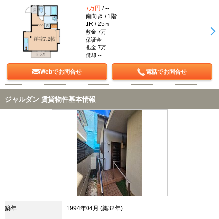
7万円
/ --
南向き / 1階
1R / 25㎡
敷金 7万
保証金 --
礼金 7万
償却 --
Webでお問合せ
電話でお問合せ
ジャルダン 賃貸物件基本情報
築年
1994年04月 (築32年)