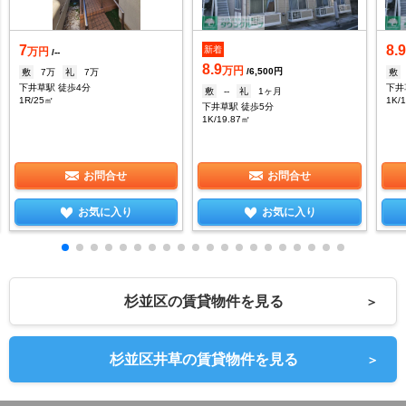
7
8.
新着
万円
/--
8.9
万円
/6,500円
敷
7万
礼
7万
敷
下井草駅 徒歩4分
下井
敷
--
礼
1ヶ月
1R/25㎡
1K/
下井草駅 徒歩5分
1K/19.87㎡
お問合せ
お問合せ
お気に入り
お気に入り
杉並区の賃貸物件を見る
＞
杉並区井草の賃貸物件を見る
＞