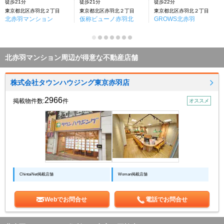
徒歩21分
徒歩21分
徒歩22分
東京都北区赤羽北２丁目
東京都北区赤羽北２丁目
東京都北区赤羽北２丁目
北赤羽マンション
仮称ビューノ赤羽北
GROWS北赤羽
北赤羽マンション周辺が得意な不動産店舗
株式会社タウンハウジング東京赤羽店
2966
掲載物件数:
件
オススメ
ChintaiNet掲載店舗
Woman掲載店舗
Webでお問合せ
電話でお問合せ