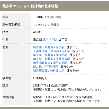
北赤羽マンション 賃貸物件基本情報
築年
1990年07月 (築36年)
建物種別/構造
マンション／鉄骨造
階建
4階建
住所
東京都
北区
赤羽北
２丁目
交通
埼京線・川越線
/
赤羽駅
徒歩
21
分
京浜東北線・根岸線
/
赤羽駅
徒歩
21
分
埼京線・川越線
/
北赤羽駅
徒歩
4
分
埼京線・川越線
/
浮間舟渡駅
徒歩
22
分
埼玉高速鉄道
/
赤羽岩淵駅
徒歩
21
分
南北線
/
赤羽岩淵駅
徒歩
21
分
都営三田線
/
志村坂上駅
徒歩
30
分
駐車場
駐車場なし
環境
3駅利用可 / 3沿線駅利用可
※部屋・階数により設備が異なる場合がございます。
建物設備
宅配ボックス / 都市ガス / 公営上水道 / 駐輪場
※部屋・階数により設備が異なる場合がございます。