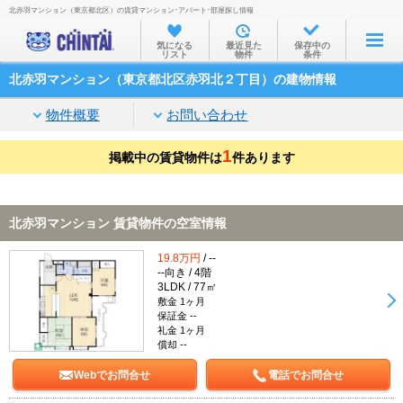
北赤羽マンション（東京都北区）の賃貸マンション･アパート･部屋探し情報
お部屋を探す
気になる
最近見た
保存中の
リスト
物件
条件
沿線・駅から
北赤羽マンション（東京都北区赤羽北２丁目）の建物情報
住所から
物件概要
お問い合わせ
家賃相場から
1
掲載中の賃貸物件は
通勤通学時間から
件あります
物件特集から
北赤羽マンション 賃貸物件の空室情報
不動産会社から
19.8万円
/ --
TOP
--向き / 4階
3LDK / 77㎡
敷金 1ヶ月
保証金 --
礼金 1ヶ月
償却 --
Webでお問合せ
電話でお問合せ