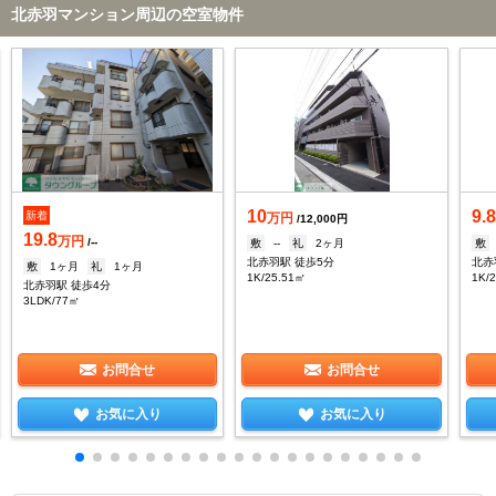
北赤羽マンション周辺の空室物件
10
9.
新着
万円
/12,000円
19.8
万円
/--
敷
--
礼
2ヶ月
敷
北赤羽駅 徒歩5分
北赤
敷
1ヶ月
礼
1ヶ月
1K/25.51㎡
1K/
北赤羽駅 徒歩4分
3LDK/77㎡
お問合せ
お問合せ
お気に入り
お気に入り