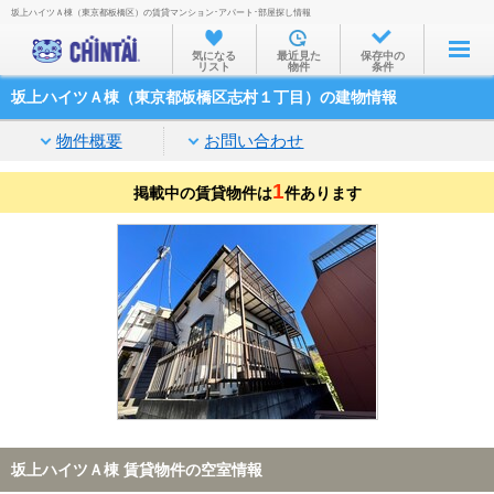
坂上ハイツＡ棟（東京都板橋区）の賃貸マンション･アパート･部屋探し情報
お部屋を探す
気になる
最近見た
保存中の
リスト
物件
条件
沿線・駅から
坂上ハイツＡ棟（東京都板橋区志村１丁目）の建物情報
住所から
物件概要
お問い合わせ
家賃相場から
1
掲載中の賃貸物件は
通勤通学時間から
件あります
物件特集から
不動産会社から
TOP
坂上ハイツＡ棟 賃貸物件の空室情報