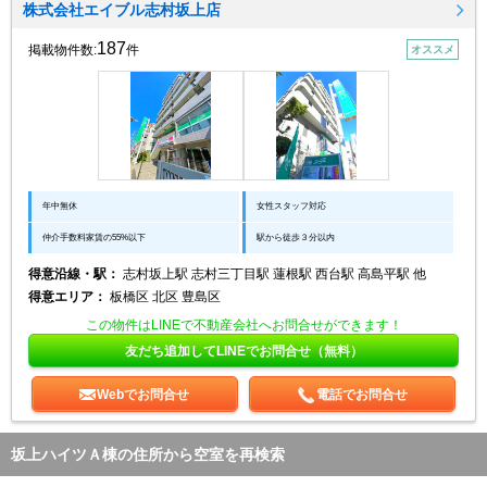
株式会社エイブル志村坂上店
187
掲載物件数:
件
オススメ
年中無休
女性スタッフ対応
仲介手数料家賃の55%以下
駅から徒歩３分以内
得意沿線・駅：
志村坂上駅 志村三丁目駅 蓮根駅 西台駅 高島平駅 他
得意エリア：
板橋区 北区 豊島区
この物件はLINEで不動産会社へお問合せができます！
友だち追加してLINEでお問合せ（無料）
Webでお問合せ
電話でお問合せ
坂上ハイツＡ棟の住所から空室を再検索