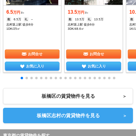
6.5
13.5
10
万円
万円
/--
/--
敷
6.5万
礼
--
敷
13.5万
礼
13.5万
敷
志村坂上駅 徒歩8分
志村坂上駅 徒歩6分
志村
1DK/25㎡
3DK/48.6㎡
1K/
お問合せ
お問合せ
お気に入り
お気に入り
板橋区の賃貸物件を見る
＞
板橋区志村の賃貸物件を見る
＞
東京都の賃貸物件を探す