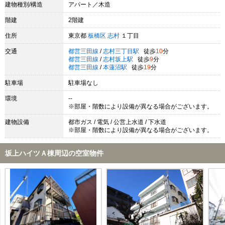
建物種別/構造
アパート／木造
階建
2階建
住所
東京都
板橋区
志村
１丁目
交通
都営三田線
/
志村三丁目駅
徒歩
10
分
都営三田線
/
志村坂上駅
徒歩
9
分
都営三田線
/
本蓮沼駅
徒歩
19
分
駐車場
駐車場なし
環境
--
※部屋・階数により設備が異なる場合がございます。
建物設備
都市ガス / 電気 / 公営上水道 / 下水道
※部屋・階数により設備が異なる場合がございます。
坂上ハイツＡ棟周辺の空室物件