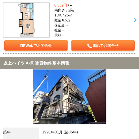
6.5万円
/ --
南向き / 2階
1DK / 25㎡
敷金 6.5万
保証金 --
礼金 --
償却 --
Webでお問合せ
電話でお問合せ
坂上ハイツＡ棟 賃貸物件基本情報
築年
1991年01月 (築35年)