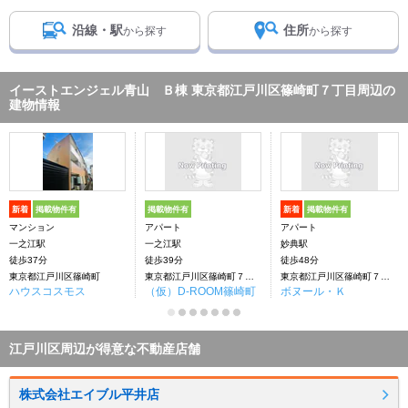
沿線・駅
住所
から探す
から探す
イーストエンジェル青山 Ｂ棟 東京都江戸川区篠崎町７丁目周辺の
建物情報
新着
掲載物件有
掲載物件有
新着
掲載物件有
マンション
アパート
アパート
一之江駅
一之江駅
妙典駅
徒歩37分
徒歩39分
徒歩48分
東京都江戸川区篠崎町
東京都江戸川区篠崎町７丁目10
東京都江戸川区篠崎町７丁目
ハウスコスモス
（仮）D-ROOM篠崎町
ボヌール・Ｋ
江戸川区周辺が得意な不動産店舗
株式会社エイブル平井店