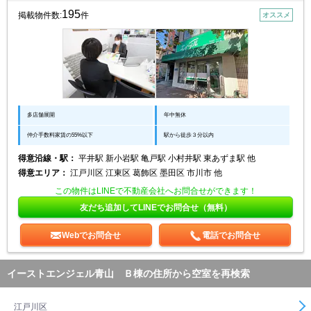
195
掲載物件数:
件
オススメ
多店舗展開
年中無休
仲介手数料家賃の55%以下
駅から徒歩３分以内
得意沿線・駅：
平井駅 新小岩駅 亀戸駅 小村井駅 東あずま駅 他
得意エリア：
江戸川区 江東区 葛飾区 墨田区 市川市 他
この物件はLINEで不動産会社へお問合せができます！
友だち追加してLINEでお問合せ（無料）
Webでお問合せ
電話でお問合せ
イーストエンジェル青山 Ｂ棟の住所から空室を再検索
江戸川区