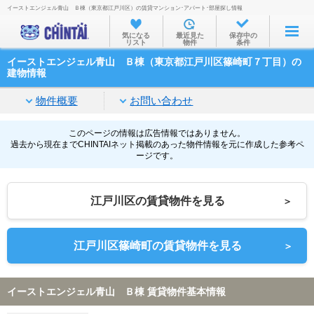
イーストエンジェル青山 Ｂ棟（東京都江戸川区）の賃貸マンション･アパート･部屋探し情報
お部屋を探す
気になる
最近見た
保存中の
リスト
物件
条件
沿線・駅から
イーストエンジェル青山 Ｂ棟（東京都江戸川区篠崎町７丁目）の
住所から
建物情報
家賃相場から
物件概要
お問い合わせ
通勤通学時間から
このページの情報は広告情報ではありません。
過去から現在までCHINTAIネット掲載のあった物件情報を元に作成した参考ペ
物件特集から
ージです。
不動産会社から
江戸川区の賃貸物件を見る
＞
TOP
江戸川区篠崎町の賃貸物件を見る
＞
イーストエンジェル青山 Ｂ棟 賃貸物件基本情報