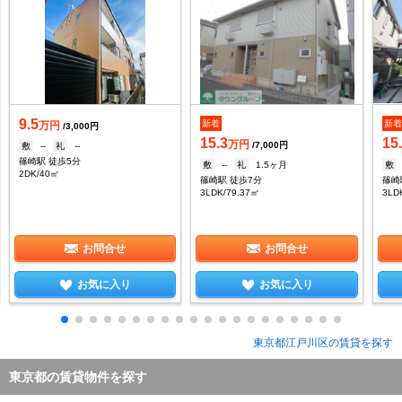
9.5
新着
新
万円
/3,000円
15.3
15
万円
/7,000円
敷
--
礼
--
篠崎駅 徒歩5分
敷
--
礼
1.5ヶ月
敷
2DK/40㎡
篠崎駅 徒歩7分
篠崎
3LDK/79.37㎡
3LD
お問合せ
お問合せ
お気に入り
お気に入り
東京都江戸川区の賃貸を探す
東京都の賃貸物件を探す