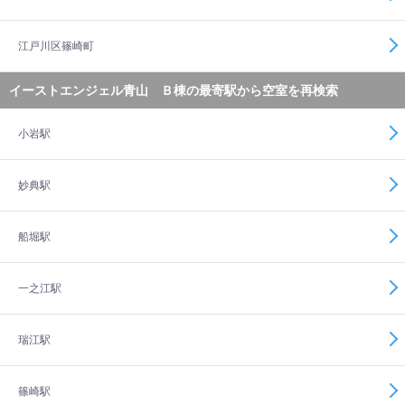
江戸川区篠崎町
イーストエンジェル青山 Ｂ棟の最寄駅から空室を再検索
小岩駅
妙典駅
船堀駅
一之江駅
瑞江駅
篠崎駅