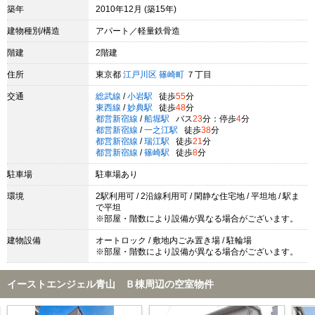
築年
2010年12月 (築15年)
建物種別/構造
アパート／軽量鉄骨造
階建
2階建
住所
東京都
江戸川区
篠崎町
７丁目
交通
総武線
/
小岩駅
徒歩
55
分
東西線
/
妙典駅
徒歩
48
分
都営新宿線
/
船堀駅
バス
23
分：停歩
4
分
都営新宿線
/
一之江駅
徒歩
38
分
都営新宿線
/
瑞江駅
徒歩
21
分
都営新宿線
/
篠崎駅
徒歩
8
分
駐車場
駐車場あり
環境
2駅利用可 / 2沿線利用可 / 閑静な住宅地 / 平坦地 / 駅ま
で平坦
※部屋・階数により設備が異なる場合がございます。
建物設備
オートロック / 敷地内ごみ置き場 / 駐輪場
※部屋・階数により設備が異なる場合がございます。
イーストエンジェル青山 Ｂ棟周辺の空室物件